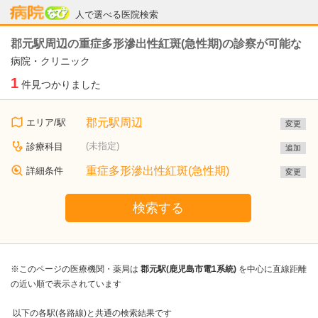
病院なび
人で選べる医院検索
郡元駅周辺の重症多形滲出性紅斑(急性期)の診察が可能な
病院・クリニック
1
件見つかりました
郡元駅周辺
エリア/駅
変更
(未指定)
診療科目
追加
重症多形滲出性紅斑(急性期)
詳細条件
変更
検索する
※このページの医療機関・薬局は
郡元駅(鹿児島市電1系統)
を中心に直線距離
の近い順で表示されています
以下の各駅(各路線)と共通の検索結果です