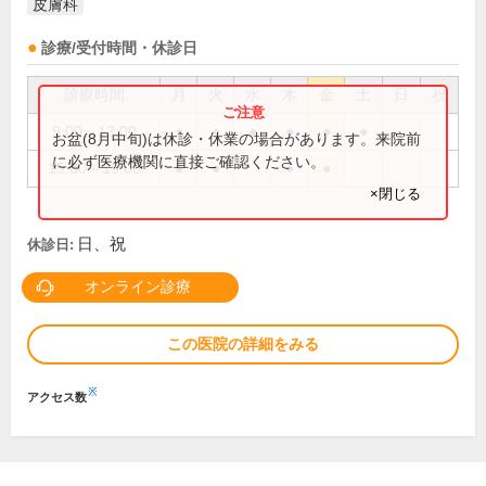
皮膚科
診療/受付時間・休診日
診療時間
月
火
水
木
金
土
日
祝
9:00～13:00
●
●
●
●
●
●
お盆(8月中旬)は休診・休業の場合があります。来院前
に必ず医療機関に直接ご確認ください。
15:00～19:00
●
●
●
●
×閉じる
日、祝
休診日:
オンライン診療
この医院の詳細をみる
※
アクセス数