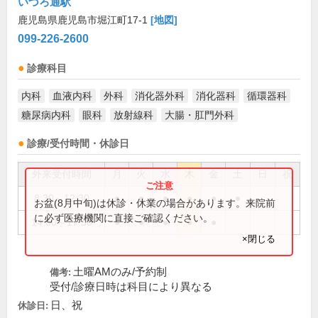
いづろ通駅
鹿児島県鹿児島市堀江町17-1
[地図]
099-226-2600
診療科目
内科
血液内科
外科
消化器外科
消化器科
循環器科
糖尿病内科
眼科
放射線科
大腸・肛門外科
診療/受付時間・休診日
外来受付時間
月
火
水
木
金
土
日
祝
8:30～12:30
●
●
●
●
●
●
お盆(8月中旬)は休診・休業の場合があります。来院前
に必ず医療機関に直接ご確認ください。
14:00～17:30
●
●
●
●
●
×閉じる
土曜AMのみ/予約制
備考:
受付/診療日時は科目により異なる
日、祝
休診日: