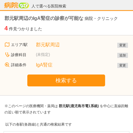
病院なび
人で選べる医院検索
郡元駅周辺のIgA腎症の診察が可能な
病院・クリニック
4
件見つかりました
郡元駅周辺
エリア/駅
変更
(未指定)
診療科目
追加
IgA腎症
詳細条件
変更
検索する
※このページの医療機関・薬局は
郡元駅(鹿児島市電1系統)
を中心に直線距離
の近い順で表示されています
以下の各駅(各路線)と共通の検索結果です