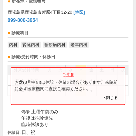
所在地・電話番号
鹿児島県鹿児島市紫原4丁目32-20
[地図]
099-800-3954
診療科目
内科
腎臓内科
糖尿病内科
老年内科
診療/受付時間・休診日
外来受付時間
月
火
水
木
金
土
日
祝
8:30～12:30
●
●
●
●
●
●
お盆(8月中旬)は休診・休業の場合があります。来院前
に必ず医療機関に直接ご確認ください。
14:00～17:30
●
●
●
●
●
×閉じる
土曜午前のみ
備考:
午後は往診優先
臨時休診あり
日、祝
休診日: