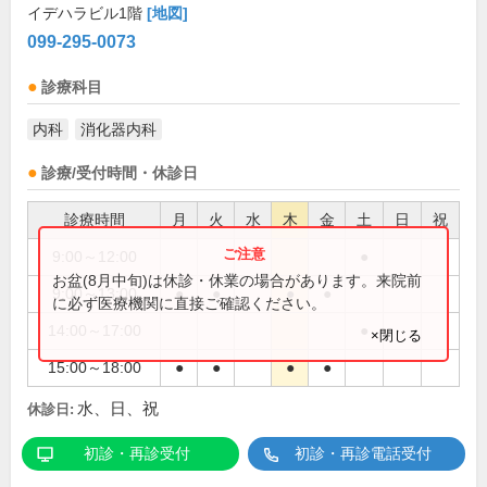
イデハラビル1階
[地図]
099-295-0073
診療科目
内科
消化器内科
診療/受付時間・休診日
診療時間
月
火
水
木
金
土
日
祝
9:00～12:00
●
お盆(8月中旬)は休診・休業の場合があります。来院前
9:00～13:00
●
●
●
●
に必ず医療機関に直接ご確認ください。
14:00～17:00
●
×閉じる
15:00～18:00
●
●
●
●
水、日、祝
休診日:
初診・再診受付
初診・再診電話受付