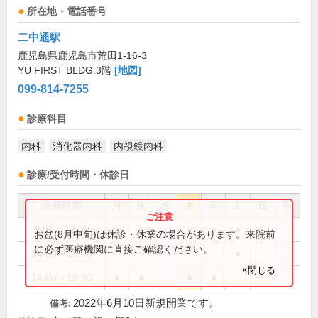
所在地・電話番号
二中通駅
鹿児島県鹿児島市荒田1-16-3
YU FIRST BLDG.3階
[地図]
099-814-7255
診療科目
内科
消化器内科
内視鏡内科
診療/受付時間・休診日
診療時間
月
火
水
木
金
土
日
祝
9:00～12:30
●
●
●
●
●
お盆(8月中旬)は休診・休業の場合があります。来院前
に必ず医療機関に直接ご確認ください。
14:00～17:00
●
×閉じる
14:00～18:30
●
●
●
●
2022年6月10日新規開業です。
備考: