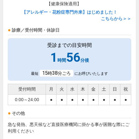
【健康保険適用】
【アレルギー・花粉症専門外来】はじめました！
こちらから＞＞
診療／受付時間・休診日
受診までの目安時間
1
56
時間
分後
15
38
時
分ごろ
最短
にお呼びいたします
受付時間
月
火
水
木
金
土
日
祝
0:00～24:00
●
●
●
●
●
●
●
●
その他
急な発熱、悪天候など直接医療機関に掛かる事が困難な際にご
利用ください