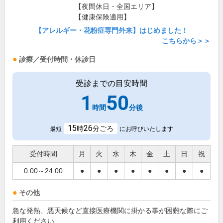
【夜間休日・全国エリア】
【健康保険適用】
【アレルギー・花粉症専門外来】はじめました！
こちらから＞＞
診療／受付時間・休診日
受診までの目安時間
1
50
時間
分後
15
26
時
分ごろ
最短
にお呼びいたします
受付時間
月
火
水
木
金
土
日
祝
0:00～24:00
●
●
●
●
●
●
●
●
その他
急な発熱、悪天候など直接医療機関に掛かる事が困難な際にご
利用ください