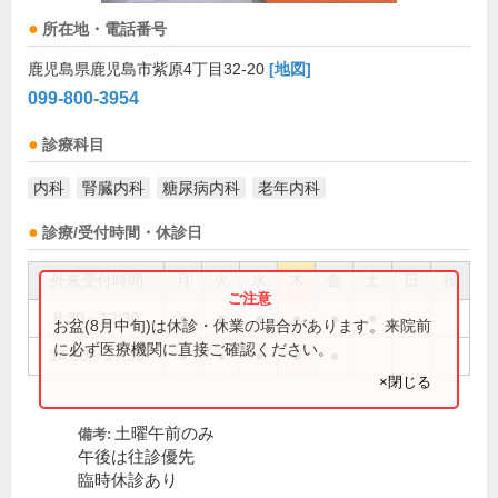
所在地・電話番号
鹿児島県鹿児島市紫原4丁目32-20
[地図]
099-800-3954
診療科目
内科
腎臓内科
糖尿病内科
老年内科
診療/受付時間・休診日
外来受付時間
月
火
水
木
金
土
日
祝
8:30～12:30
●
●
●
●
●
●
お盆(8月中旬)は休診・休業の場合があります。来院前
に必ず医療機関に直接ご確認ください。
14:00～17:30
●
●
●
●
●
×閉じる
土曜午前のみ
備考:
午後は往診優先
臨時休診あり