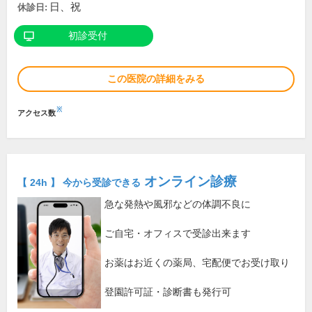
日、祝
休診日:
初診受付
この医院の詳細をみる
※
アクセス数
オンライン診療
【 24h 】 今から受診できる
急な発熱や風邪などの体調不良に
ご自宅・オフィスで受診出来ます
お薬はお近くの薬局、宅配便でお受け取り
登園許可証・診断書も発行可