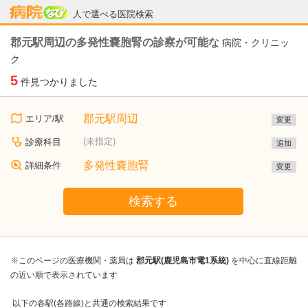
病院なび
人で選べる医院検索
郡元駅周辺の多発性嚢胞腎の診察が可能な
病院・クリニッ
ク
5
件見つかりました
郡元駅周辺
エリア/駅
変更
(未指定)
診療科目
追加
多発性嚢胞腎
詳細条件
変更
検索する
※このページの医療機関・薬局は
郡元駅(鹿児島市電1系統)
を中心に直線距離
の近い順で表示されています
以下の各駅(各路線)と共通の検索結果です