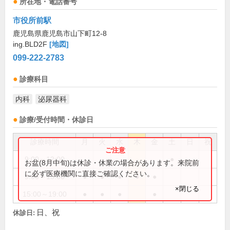
所在地・電話番号
市役所前駅
鹿児島県鹿児島市山下町12-8
ing.BLD2F
[地図]
099-222-2783
診療科目
内科
泌尿器科
診療/受付時間・休診日
診療時間
月
火
水
木
金
土
日
祝
9:00～12:00
●
お盆(8月中旬)は休診・休業の場合があります。来院前
に必ず医療機関に直接ご確認ください。
9:00～13:00
●
●
●
●
●
×閉じる
15:00～19:00
●
●
●
●
日、祝
休診日: