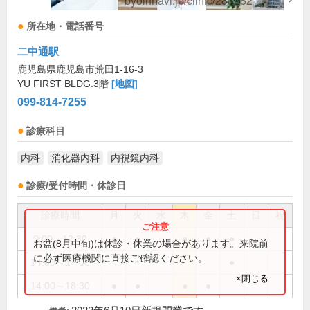
所在地・電話番号
二中通駅
鹿児島県鹿児島市荒田1-16-3
YU FIRST BLDG.3階
[地図]
099-814-7255
診療科目
内科
消化器内科
内視鏡内科
診療/受付時間・休診日
診療時間
月
火
水
木
金
土
日
祝
9:00～12:30
●
●
●
●
●
お盆(8月中旬)は休診・休業の場合があります。来院前
に必ず医療機関に直接ご確認ください。
14:00～17:00
●
×閉じる
14:00～18:30
●
●
●
●