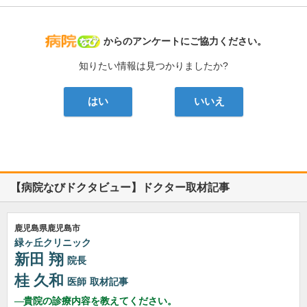
病院なび
からのアンケートにご協力ください。
知りたい情報は見つかりましたか?
はい
いいえ
【病院なびドクタビュー】ドクター取材記事
鹿児島県鹿児島市
緑ヶ丘クリニック
新田 翔
院長
桂 久和
医師
取材記事
貴院の診療内容を教えてください。