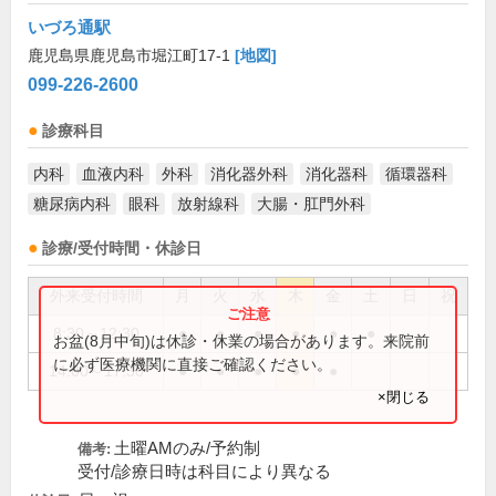
いづろ通駅
鹿児島県鹿児島市堀江町17-1
[地図]
099-226-2600
診療科目
内科
血液内科
外科
消化器外科
消化器科
循環器科
糖尿病内科
眼科
放射線科
大腸・肛門外科
診療/受付時間・休診日
外来受付時間
月
火
水
木
金
土
日
祝
8:30～12:30
●
●
●
●
●
●
お盆(8月中旬)は休診・休業の場合があります。来院前
に必ず医療機関に直接ご確認ください。
14:00～17:30
●
●
●
●
●
×閉じる
土曜AMのみ/予約制
備考:
受付/診療日時は科目により異なる