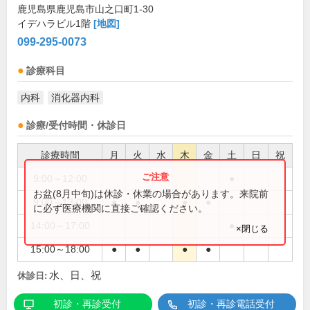
鹿児島県鹿児島市山之口町1-30
イデハラビル1階
[地図]
099-295-0073
診療科目
内科
消化器内科
診療/受付時間・休診日
診療時間
月
火
水
木
金
土
日
祝
9:00～12:00
●
お盆(8月中旬)は休診・休業の場合があります。来院前
9:00～13:00
●
●
●
●
に必ず医療機関に直接ご確認ください。
14:00～17:00
●
×閉じる
15:00～18:00
●
●
●
●
水、日、祝
休診日:
初診・再診受付
初診・再診電話受付