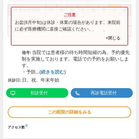
外来受付時間
月
火
水
木
金
土
日
祝
8:30～12:00
●
●
●
●
●
●
お盆(8月中旬)は休診・休業の場合があります。来院前
に必ず医療機関に直接ご確認ください。
13:30～17:00
●
●
●
●
●
●
×閉じる
当院では患者様の待ち時間短縮の為、予約優先
備考:
制を実施しております。電話での予約をお願いしま
す。
・予防...(
続きを読む
)
日、祝、年末年始
休診日:
初診受付
再診電話受付
この医院の詳細をみる
※
アクセス数