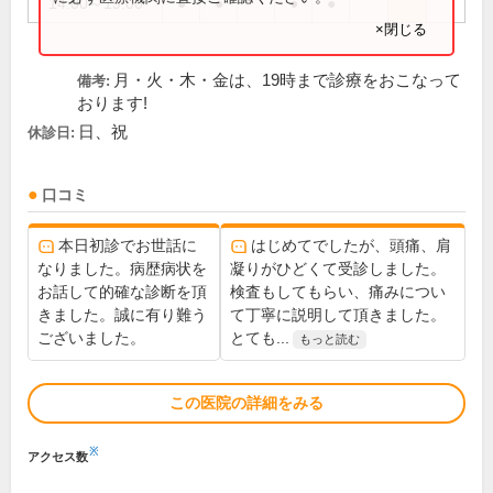
14:00～19:00
●
●
●
●
×閉じる
月・火・木・金は、19時まで診療をおこなって
備考:
おります!
日、祝
休診日:
口コミ
本日初診でお世話に
はじめてでしたが、頭痛、肩
なりました。病歴病状を
凝りがひどくて受診しました。
お話して的確な診断を頂
検査もしてもらい、痛みについ
きました。誠に有り難う
て丁寧に説明して頂きました。
ございました。
とても...
もっと読む
この医院の詳細をみる
※
アクセス数