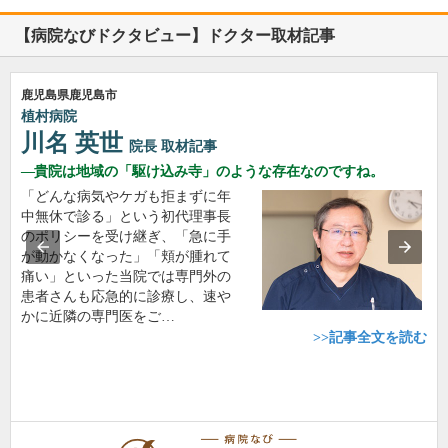
【病院なびドクタビュー】ドクター取材記事
鹿児島県鹿児島市
植村病院
川名 英世
院長
取材記事
貴院は地域の「駆け込み寺」のような存在なのですね。
「どんな病気やケガも拒まずに年
中無休で診る」という初代理事長
のポリシーを受け継ぎ、「急に手
が動かなくなった」「頬が腫れて
痛い」といった当院では専門外の
患者さんも応急的に診療し、速や
かに近隣の専門医をご…
>>記事全文を読む