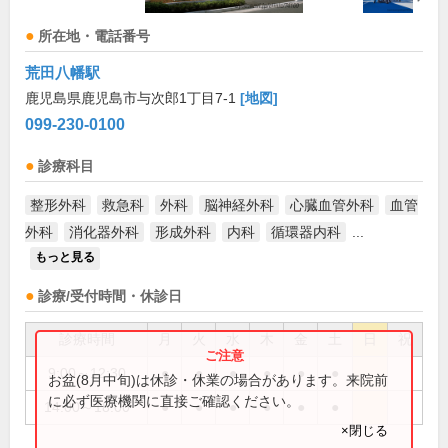
所在地・電話番号
荒田八幡駅
鹿児島県鹿児島市与次郎1丁目7-1
[地図]
099-230-0100
診療科目
整形外科
救急科
外科
脳神経外科
心臓血管外科
血管
外科
消化器外科
形成外科
内科
循環器内科
...
もっと見る
診療/受付時間・休診日
診療時間
月
火
水
木
金
土
日
祝
9:00～12:30
●
●
●
●
●
●
お盆(8月中旬)は休診・休業の場合があります。来院前
に必ず医療機関に直接ご確認ください。
14:00～18:00
●
●
●
●
●
●
×閉じる