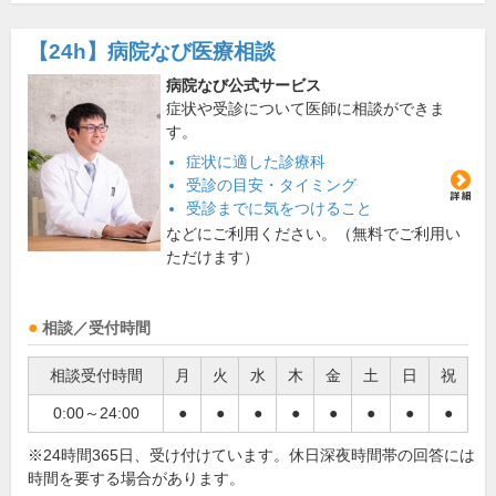
【24h】
病院なび医療相談
病院なび公式サービス
症状や受診について医師に相談ができま
す。
症状に適した診療科
受診の目安・タイミング
受診までに気をつけること
などにご利用ください。（無料でご利用い
ただけます）
相談／受付時間
相談受付時間
月
火
水
木
金
土
日
祝
0:00～24:00
●
●
●
●
●
●
●
●
※24時間365日、受け付けています。休日深夜時間帯の回答には
時間を要する場合があります。