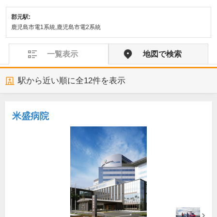
郡元駅:
鹿児島市電1系統,鹿児島市電2系統
一覧表示
地図で検索
駅から近い順に全
12
件を表示
米盛病院