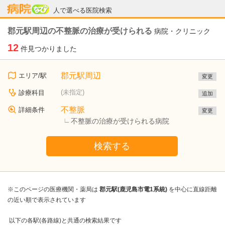
病院なび
人で選べる医院検索
郡元駅周辺の不整脈の治療が受けられる
病院・クリニック
12
件見つかりました
郡元駅周辺
エリア/駅
変更
(未指定)
診療科目
追加
不整脈
詳細条件
変更
不整脈の治療が受けられる病院
検索する
※このページの医療機関・薬局は
郡元駅(鹿児島市電1系統)
を中心に直線距離
の近い順で表示されています
以下の各駅(各路線)と共通の検索結果です