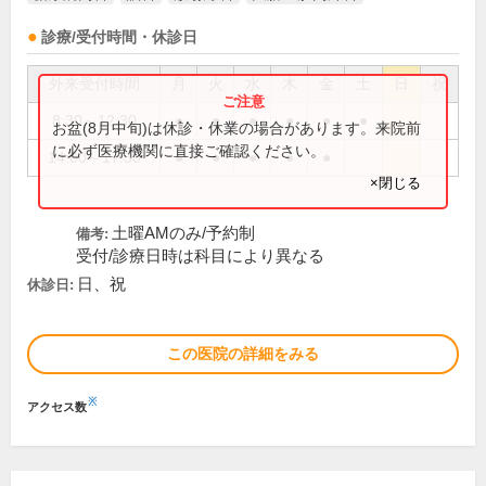
診療/受付時間・休診日
外来受付時間
月
火
水
木
金
土
日
祝
8:30～12:30
●
●
●
●
●
●
お盆(8月中旬)は休診・休業の場合があります。来院前
に必ず医療機関に直接ご確認ください。
14:00～17:30
●
●
●
●
●
×閉じる
土曜AMのみ/予約制
備考:
受付/診療日時は科目により異なる
日、祝
休診日:
この医院の詳細をみる
※
アクセス数