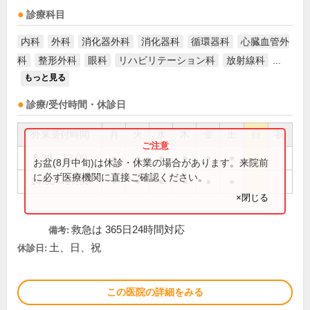
診療科目
内科
外科
消化器外科
消化器科
循環器科
心臓血管外
科
整形外科
眼科
リハビリテーション科
放射線科
...
もっと見る
診療/受付時間・休診日
外来受付時間
月
火
水
木
金
土
日
祝
8:30～13:00
●
●
●
●
●
●
お盆(8月中旬)は休診・休業の場合があります。来院前
に必ず医療機関に直接ご確認ください。
14:00～17:30
●
●
●
●
●
●
×閉じる
救急は 365日24時間対応
備考:
土、日、祝
休診日:
この医院の詳細をみる