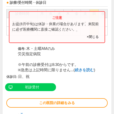
診療/受付時間・休診日
診療時間
月
火
水
木
金
土
日
祝
9:00～13:00
●
●
●
●
●
●
お盆(8月中旬)は休診・休業の場合があります。来院前
に必ず医療機関に直接ご確認ください。
14:30～18:00
●
●
●
●
×閉じる
木・土曜AMのみ
備考:
労災指定病院
※午前の診療受付は8:30からです。
※急患は上記時間に限りません...(
続きを読む
)
日、祝
休診日:
初診受付
この医院の詳細をみる