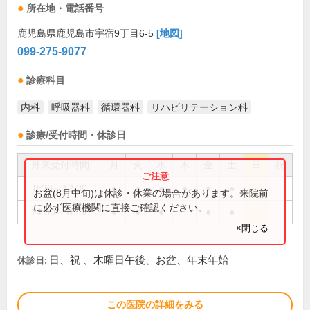
所在地・電話番号
鹿児島県鹿児島市宇宿9丁目6-5
[地図]
099-275-9077
診療科目
内科
呼吸器科
循環器科
リハビリテーション科
診療/受付時間・休診日
外来受付時間
月
火
水
木
金
土
日
祝
8:30～12:30
●
●
●
●
●
●
お盆(8月中旬)は休診・休業の場合があります。来院前
に必ず医療機関に直接ご確認ください。
14:30～18:30
●
●
●
●
●
×閉じる
日、祝 、木曜日午後、お盆、年末年始
休診日:
この医院の詳細をみる