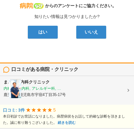
病院なび
からのアンケートにご協力ください。
知りたい情報は見つかりましたか?
はい
いいえ
口コミがある病院・クリニック
まごころ内科クリニック
内科, 神経内科, アレルギー科, ...
鹿児島県鹿児島市宇宿4丁目35-17号
5
口コミ: 3件
本日初診でお世話になりました。病歴病状をお話して的確な診断を頂きまし
た。誠に有り難うございました。
続きを読む