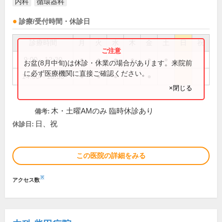
内科
循環器科
診療/受付時間・休診日
診療時間
月
火
水
木
金
土
日
祝
9:00～12:30
●
●
●
●
●
●
お盆(8月中旬)は休診・休業の場合があります。来院前
に必ず医療機関に直接ご確認ください。
14:00～18:30
●
●
●
●
×閉じる
木・土曜AMのみ 臨時休診あり
備考:
日、祝
休診日:
この医院の詳細をみる
※
アクセス数