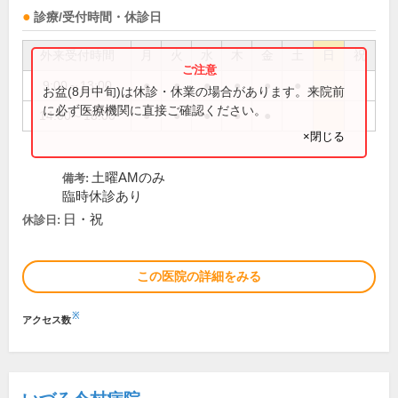
診療/受付時間・休診日
外来受付時間
月
火
水
木
金
土
日
祝
9:00～13:00
●
●
●
●
●
●
お盆(8月中旬)は休診・休業の場合があります。来院前
に必ず医療機関に直接ご確認ください。
14:00～18:00
●
●
●
●
●
×閉じる
土曜AMのみ
備考:
臨時休診あり
日・祝
休診日:
この医院の詳細をみる
※
アクセス数