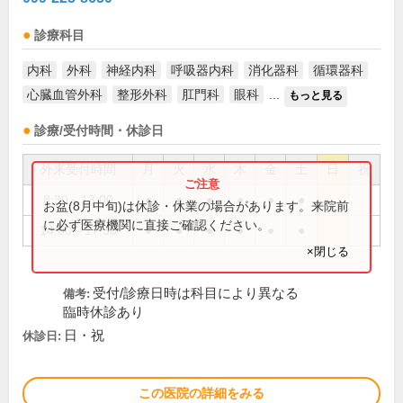
診療科目
内科
外科
神経内科
呼吸器内科
消化器科
循環器科
心臓血管外科
整形外科
肛門科
眼科
...
もっと見る
診療/受付時間・休診日
外来受付時間
月
火
水
木
金
土
日
祝
8:30～13:00
●
●
●
●
●
●
お盆(8月中旬)は休診・休業の場合があります。来院前
に必ず医療機関に直接ご確認ください。
14:00～17:30
●
●
●
●
●
●
×閉じる
受付/診療日時は科目により異なる
備考:
臨時休診あり
日・祝
休診日:
この医院の詳細をみる