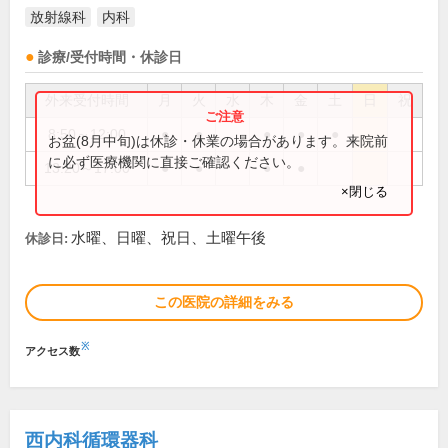
放射線科
内科
診療/受付時間・休診日
外来受付時間
月
火
水
木
金
土
日
祝
8:50～12:00
●
●
●
●
●
お盆(8月中旬)は休診・休業の場合があります。来院前
に必ず医療機関に直接ご確認ください。
13:20～17:00
●
●
●
●
×閉じる
水曜、日曜、祝日、土曜午後
休診日:
この医院の詳細をみる
※
アクセス数
西内科循環器科