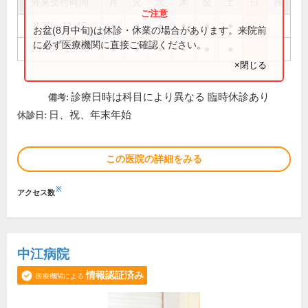
外来受付時間
月
火
水
木
金
土
日
祝
8:30～11:45
●
●
●
●
●
●
お盆(8月中旬)は休診・休業の場合があります。来院前
に必ず医療機関に直接ご確認ください。
13:15～16:50
●
●
●
●
●
●
×閉じる
診療日時は科目により異なる 臨時休診あり
備考:
日、祝、年末年始
休診日:
この医院の詳細をみる
※
アクセス数
中江病院
情報認証済み
医療機関による