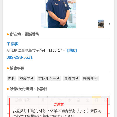
所在地・電話番号
宇宿駅
鹿児島県鹿児島市宇宿4丁目35-17号
[地図]
099-298-5531
診療科目
内科
神経内科
アレルギー科
血液内科
呼吸器科
診療/受付時間・休診日
診療時間
月
火
水
木
金
土
日
祝
9:00～12:00
●
●
●
●
●
●
お盆(8月中旬)は休診・休業の場合があります。来院前
に必ず医療機関に直接ご確認ください。