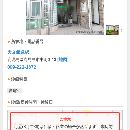
所在地・電話番号
天文館通駅
鹿児島県鹿児島市中町3-13
[地図]
099-222-1872
診療科目
皮膚科
診療/受付時間・休診日
外来受付時間
月
火
水
木
金
土
日
祝
9:00～12:30
●
●
●
●
●
●
お盆(8月中旬)は休診・休業の場合があります。来院前