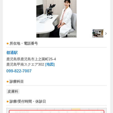
所在地・電話番号
都通駅
鹿児島県鹿児島市上之園町25-4
鹿児島甲南スクエア302
[地図]
099-822-7007
診療科目
皮膚科
診療/受付時間・休診日
診療時間
月
火
水
木
金
土
日
祝