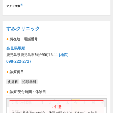
※
アクセス数
すみクリニック
所在地・電話番号
高見馬場駅
鹿児島県鹿児島市加治屋町13-11
[地図]
099-222-2727
診療科目
皮膚科
泌尿器科
診療/受付時間・休診日
外来受付時間
月
火
水
木
金
土
日
祝
9:00～13:30
●
●
●
●
●
●
お盆(8月中旬)は休診・休業の場合があります。来院前