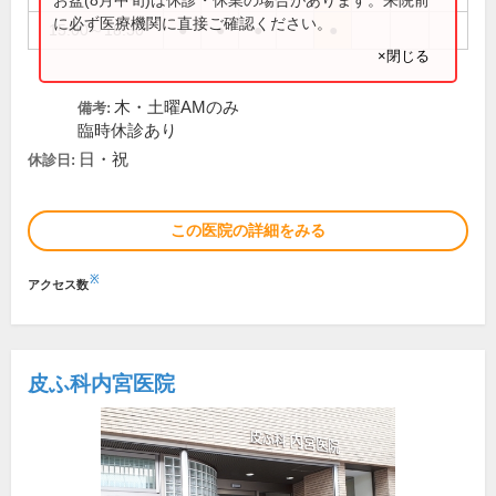
に必ず医療機関に直接ご確認ください。
15:00～18:30
●
●
●
●
×閉じる
木・土曜AMのみ
備考:
臨時休診あり
日・祝
休診日:
この医院の詳細をみる
※
アクセス数
皮ふ科内宮医院