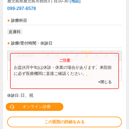
鹿児島県鹿児島市西田3丁目10-30
[地図]
099-297-6578
診療科目
皮膚科
診療/受付時間・休診日
診療時間
月
火
水
木
金
土
日
祝
9:00～13:00
●
●
●
●
●
●
お盆(8月中旬)は休診・休業の場合があります。来院前
に必ず医療機関に直接ご確認ください。
15:00～19:00
●
●
●
●
×閉じる
日、祝
休診日:
オンライン診療
この医院の詳細をみる