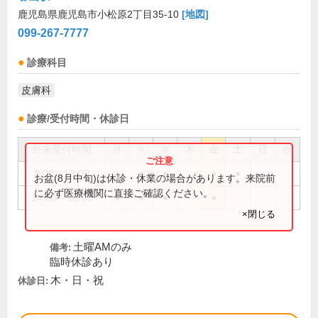
鹿児島県鹿児島市小松原2丁目35-10
[地図]
099-267-7777
診療科目
皮膚科
診療/受付時間・休診日
外来受付時間
月
火
水
木
金
土
日
祝
9:00～13:00
●
●
●
●
●
お盆(8月中旬)は休診・休業の場合があります。来院前
に必ず医療機関に直接ご確認ください。
14:00～18:00
●
●
●
●
×閉じる
土曜AMのみ
備考:
臨時休診あり
木・日・祝
休診日: