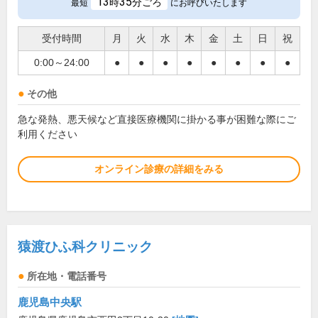
13
35
時
分ごろ
最短
にお呼びいたします
受付時間
月
火
水
木
金
土
日
祝
0:00～24:00
●
●
●
●
●
●
●
●
その他
急な発熱、悪天候など直接医療機関に掛かる事が困難な際にご
利用ください
オンライン診療の詳細をみる
猿渡ひふ科クリニック
所在地・電話番号
鹿児島中央駅