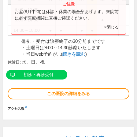
9:00～12:30
●
●
●
●
お盆(8月中旬)は休診・休業の場合があります。来院前
に必ず医療機関に直接ご確認ください。
9:00～14:30
●
×閉じる
14:30～18:00
●
●
●
●
・受付は診療終了の30分前までです
備考:
・土曜日は9:00～14:30診察いたします
・当日web予約が...(
続きを読む
)
水、日、祝
休診日:
初診・再診受付
この医院の詳細をみる
※
アクセス数