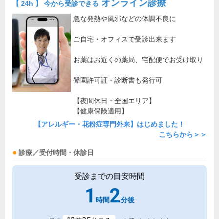
オンライン診療
【 24h 】 今から受診できる
急な発熱や風邪などの体調不良に
ご自宅・オフィスで受診出来ます
お薬はお近くの薬局、宅配便でお受け取り
登園許可証・診断書も発行可
【夜間休日・全国エリア】
【健康保険適用】
【アレルギー・花粉症専門外来】はじめました！
こちらから＞＞
診療／受付時間・休診日
受診までの目安時間
1
2
時間
分後