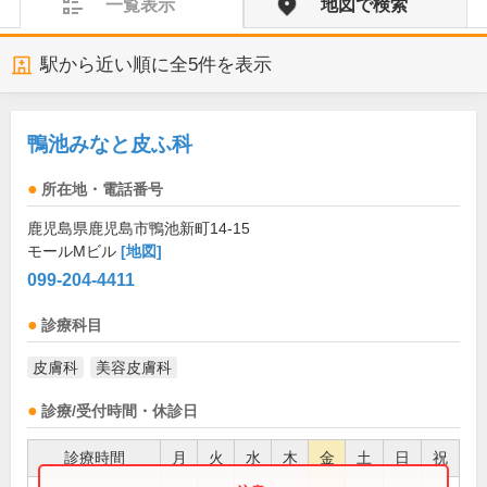
一覧表示
地図で検索
駅から近い順に全
5
件を表示
鴨池みなと皮ふ科
所在地・電話番号
鹿児島県鹿児島市鴨池新町14-15
モールMビル
[地図]
099-204-4411
診療科目
皮膚科
美容皮膚科
診療/受付時間・休診日
診療時間
月
火
水
木
金
土
日
祝