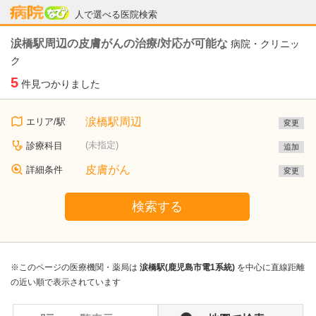
病院なび
人で選べる医院検索
涙橋駅周辺の皮膚がんの治療/対応が可能な
病院・クリニッ
ク
5
件見つかりました
涙橋駅周辺
エリア/駅
変更
(未指定)
診療科目
追加
皮膚がん
詳細条件
変更
検索する
※このページの医療機関・薬局は
涙橋駅(鹿児島市電1系統)
を中心に直線距離
の近い順で表示されています