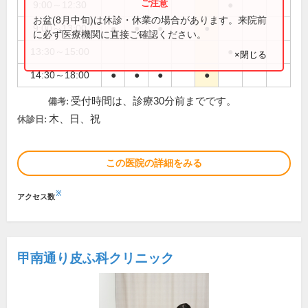
9:00～12:30
●
お盆(8月中旬)は休診・休業の場合があります。来院前
9:00～13:00
●
●
●
●
に必ず医療機関に直接ご確認ください。
13:30～15:00
●
×閉じる
14:30～18:00
●
●
●
●
受付時間は、診療30分前までです。
備考:
木、日、祝
休診日:
この医院の詳細をみる
※
アクセス数
甲南通り皮ふ科クリニック