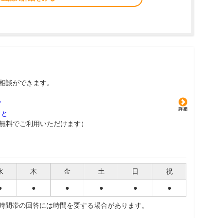
相談ができます。
グ
こと
無料でご利用いただけます）
水
木
金
土
日
祝
●
●
●
●
●
●
夜時間帯の回答には時間を要する場合があります。