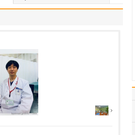
中学生のときに出会った
女性の歯科医師に憧れた
ことです。幼い頃は「歯
科医師は男性がする仕
事」というイメージをも
っていたのですが、その
先生の治療を受けたこと
で認識が変わりました。
子どもにとって歯科医院
は敬…
>>記事全文を読む