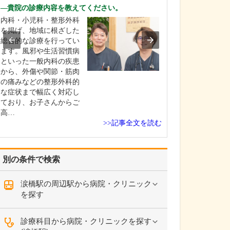
ですね。
貴院の診療内容を教えてください。
「どんな病気や
内科・小児科・整形外科
まずに年中無休
を掲げ、地域に根ざした
という初代理事
総合的な診療を行ってい
シーを受け継ぎ
ます。風邪や生活習慣病
手が動かなくな
といった一般内科の疾患
「頬が腫れて痛
から、外傷や関節・筋肉
った当院では専
の痛みなどの整形外科的
者さんも応急的
な症状まで幅広く対応し
し、速やかに近
ており、お子さんからご
医をご…
高…
>>記事全文を読む
別の条件で検索
涙橋駅の周辺駅から病院・クリニック
を探す
診療科目から病院・クリニックを探す