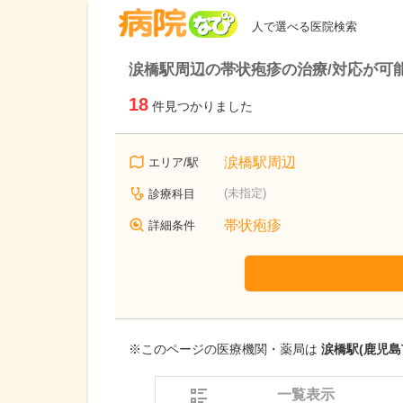
病院なび
人で選べる医院検索
涙橋駅周辺の帯状疱疹の治療/対応が可
18
件見つかりました
涙橋駅周辺
エリア/駅
(未指定)
診療科目
帯状疱疹
詳細条件
※このページの医療機関・薬局は
涙橋駅(鹿児島
一覧表示