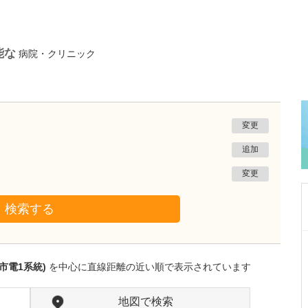
能な
病院・クリニック
変更
追加
変更
検索する
鹿児島県鹿児島市
あいろ歯科医院
市電1系統)
を中心に直線距離の近い順で表示されています
小濱 文色
院長
取材記事
歯科医師を志したきっかけを教えてください。
地図で検索