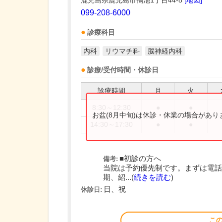
鹿児島県鹿児島市鴨池1丁目44-8
[地図]
099-208-6000
診療科目
内科
リウマチ科
脳神経内科
診療/受付時間・休診日
診療時間
月
火
8:30～12:30
●
●
お盆(8月中旬)は休診・休業の場合があ
14:30～17:30
●
●
■初診の方へ
備考:
当院は予約優先制です。まずは電話
期、紹...(
続きを読む
)
日、祝
休診日:
こ