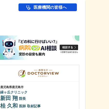
医療機関の皆様へ
医師(ドクター)の
鹿児島県鹿児島市
鹿児島県鹿児島市
緑ヶ丘クリニック
植村病院
新田 翔
川名 英世
院長
桂 久和
貴院は地域の「
医師
取材記事