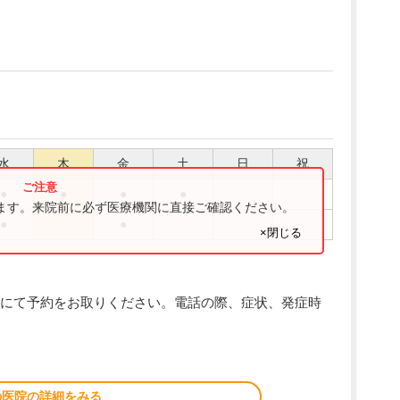
水
木
金
土
日
祝
●
●
●
●
ります。来院前に必ず医療機関に直接ご確認ください。
●
●
×閉じる
にて予約をお取りください。電話の際、症状、発症時
の医院の詳細をみる