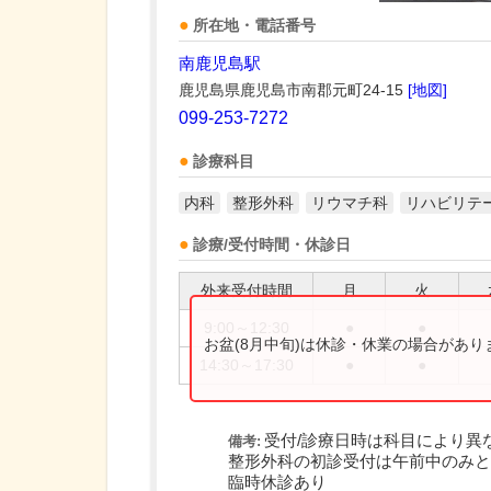
所在地・電話番号
南鹿児島駅
鹿児島県鹿児島市南郡元町24-15
[地図]
099-253-7272
診療科目
内科
整形外科
リウマチ科
リハビリテ
診療/受付時間・休診日
外来受付時間
月
火
9:00～12:30
●
●
お盆(8月中旬)は休診・休業の場合があ
14:30～17:30
●
●
受付/診療日時は科目により異
備考:
整形外科の初診受付は午前中のみと
臨時休診あり