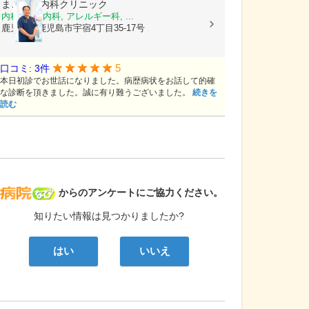
まごころ内科クリニック
内科, 神経内科, アレルギー科, ...
鹿児島県鹿児島市宇宿4丁目35-17号
5
口コミ: 3件
本日初診でお世話になりました。病歴病状をお話して的確
な診断を頂きました。誠に有り難うございました。
続きを
読む
病院なび
からのアンケートにご協力ください。
知りたい情報は見つかりましたか?
はい
いいえ