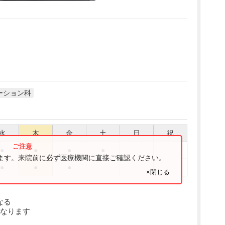
ーション科
水
木
金
土
日
祝
●
●
●
●
ります。来院前に必ず医療機関に直接ご確認ください。
●
●
●
×閉じる
なる
なります