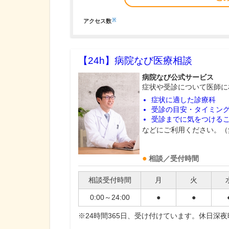
※
アクセス数
【24h】
病院なび医療相談
病院なび公式サービス
症状や受診について医師に
症状に適した診療科
受診の目安・タイミン
受診までに気をつける
などにご利用ください。（
相談／受付時間
相談受付時間
月
火
0:00～24:00
●
●
※24時間365日、受け付けています。休日深