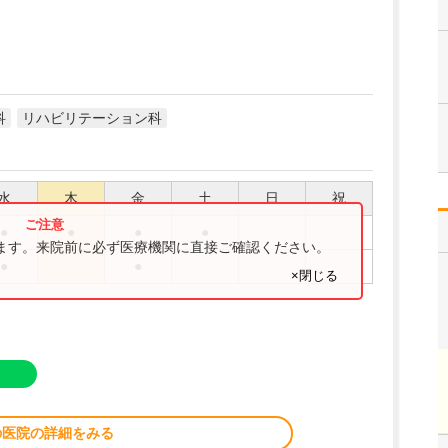
科
リハビリテーション科
水
木
金
土
日
祝
●
●
●
●
ります。来院前に必ず医療機関に直接ご確認ください。
●
●
×閉じる
の医院の詳細をみる