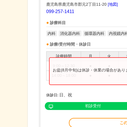
鹿児島県鹿児島市郡元2丁目11-20
[地図]
099-257-1411
診療科目
内科
消化器内科
循環器内科
内視鏡内
診療/受付時間・休診日
診療時間
月
火
9:00～12:30
●
●
お盆(8月中旬)は休診・休業の場合があ
14:00～18:00
●
●
日、祝
休診日:
初診受付
こ