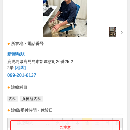
所在地・電話番号
新屋敷駅
鹿児島県鹿児島市新屋敷町20番25-2
2階
[地図]
099-201-6137
診療科目
内科
脳神経内科
診療/受付時間・休診日
診療時間
月
火
水
木
金
土
日
祝