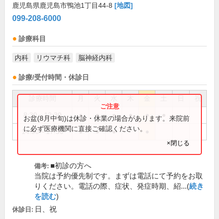
鹿児島県鹿児島市鴨池1丁目44-8
[地図]
099-208-6000
診療科目
内科
リウマチ科
脳神経内科
診療/受付時間・休診日
診療時間
月
火
水
木
金
土
日
祝
8:30～12:30
●
●
●
●
●
●
お盆(8月中旬)は休診・休業の場合があります。来院前
に必ず医療機関に直接ご確認ください。
14:30～17:30
●
●
●
●
×閉じる
■初診の方へ
備考:
当院は予約優先制です。まずは電話にて予約をお取
りください。電話の際、症状、発症時期、紹...(
続き
を読む
)
日、祝
休診日: