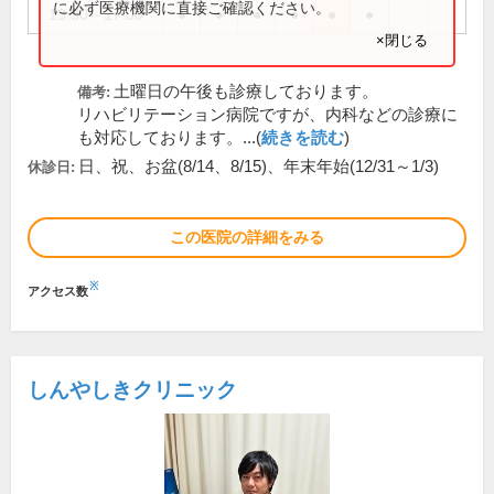
に必ず医療機関に直接ご確認ください。
13:30～17:00
●
●
●
●
●
●
×閉じる
土曜日の午後も診療しております。
備考:
リハビリテーション病院ですが、内科などの診療に
も対応しております。...(
続きを読む
)
日、祝、お盆(8/14、8/15)、年末年始(12/31～1/3)
休診日:
この医院の詳細をみる
※
アクセス数
しんやしきクリニック