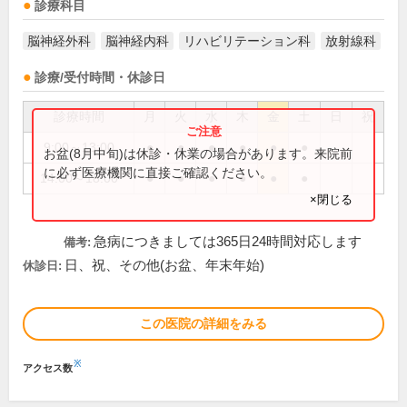
診療科目
脳神経外科
脳神経内科
リハビリテーション科
放射線科
診療/受付時間・休診日
診療時間
月
火
水
木
金
土
日
祝
9:00～13:00
●
●
●
●
●
●
お盆(8月中旬)は休診・休業の場合があります。来院前
に必ず医療機関に直接ご確認ください。
14:00～18:00
●
●
●
●
●
●
×閉じる
急病につきましては365日24時間対応します
備考:
日、祝、その他(お盆、年末年始)
休診日:
この医院の詳細をみる
※
アクセス数