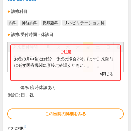
診療科目
内科
神経内科
循環器科
リハビリテーション科
診療/受付時間・休診日
外来受付時間
月
火
水
木
金
土
日
祝
9:00～12:30
●
●
●
●
●
●
お盆(8月中旬)は休診・休業の場合があります。来院前
に必ず医療機関に直接ご確認ください。
13:30～18:00
●
●
●
●
●
●
×閉じる
臨時休診あり
備考:
日、祝
休診日:
この医院の詳細をみる
※
アクセス数