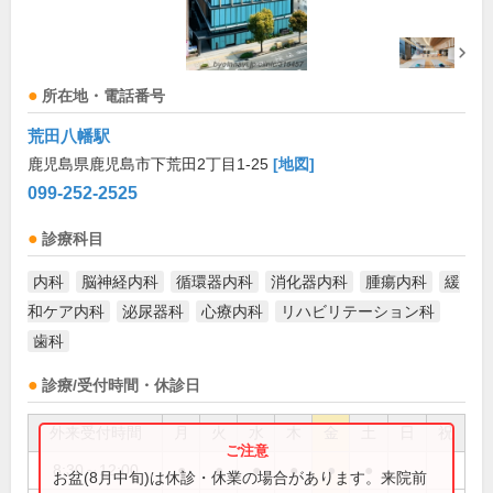
所在地・電話番号
荒田八幡駅
鹿児島県鹿児島市下荒田2丁目1-25
[地図]
099-252-2525
診療科目
内科
脳神経内科
循環器内科
消化器内科
腫瘍内科
緩
和ケア内科
泌尿器科
心療内科
リハビリテーション科
歯科
診療/受付時間・休診日
外来受付時間
月
火
水
木
金
土
日
祝
8:30～12:00
●
●
●
●
●
●
お盆(8月中旬)は休診・休業の場合があります。来院前