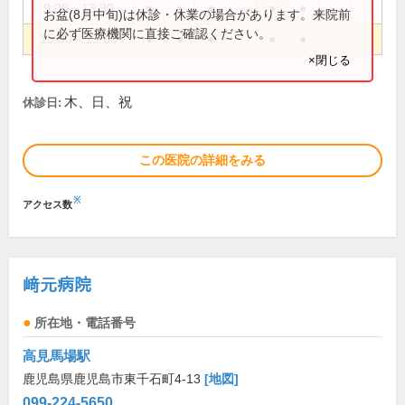
9:00～13:30
●
●
●
●
●
お盆(8月中旬)は休診・休業の場合があります。来院前
に必ず医療機関に直接ご確認ください。
15:00～19:00
●
●
●
●
●
×閉じる
木、日、祝
休診日:
この医院の詳細をみる
※
アクセス数
﨑元病院
所在地・電話番号
高見馬場駅
鹿児島県鹿児島市東千石町4-13
[地図]
099-224-5650