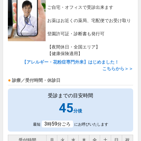
ご自宅・オフィスで受診出来ます
お薬はお近くの薬局、宅配便でお受け取り
登園許可証・診断書も発行可
【夜間休日・全国エリア】
【健康保険適用】
【アレルギー・花粉症専門外来】はじめました！
こちらから＞＞
診療／受付時間・休診日
受診までの目安時間
45
分後
3
59
時
分ごろ
最短
にお呼びいたします
受付時間
月
火
水
木
金
土
日
祝