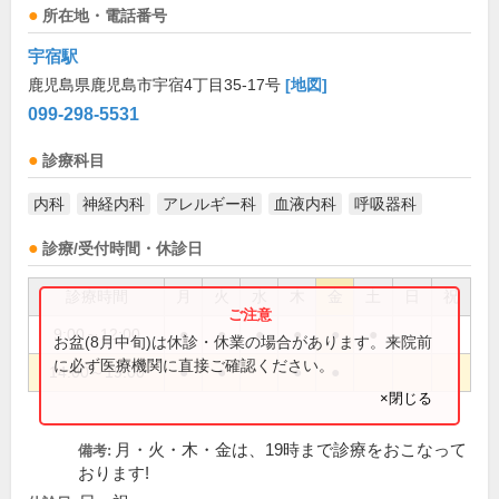
所在地・電話番号
宇宿駅
鹿児島県鹿児島市宇宿4丁目35-17号
[地図]
099-298-5531
診療科目
内科
神経内科
アレルギー科
血液内科
呼吸器科
診療/受付時間・休診日
診療時間
月
火
水
木
金
土
日
祝
9:00～12:00
●
●
●
●
●
●
お盆(8月中旬)は休診・休業の場合があります。来院前
に必ず医療機関に直接ご確認ください。
14:00～19:00
●
●
●
●
×閉じる
月・火・木・金は、19時まで診療をおこなって
備考:
おります!