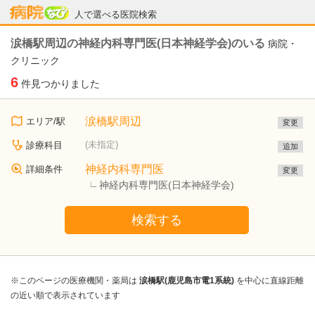
病院なび
人で選べる医院検索
涙橋駅周辺の神経内科専門医(日本神経学会)のいる
病院・
クリニック
6
件見つかりました
涙橋駅周辺
エリア/駅
変更
(未指定)
診療科目
追加
神経内科専門医
詳細条件
変更
神経内科専門医(日本神経学会)
検索する
※このページの医療機関・薬局は
涙橋駅(鹿児島市電1系統)
を中心に直線距離
の近い順で表示されています