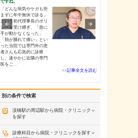
ですね。
中学生のときに
「どんな病気やケガも拒
女性の歯科医師
まずに年中無休で診る」
ことです。幼い
という初代理事長のポリ
科医師は男性が
シーを受け継ぎ、「急に
事」というイメ
手が動かなくなった」
っていたのです
「頬が腫れて痛い」とい
先生の治療を受
った当院では専門外の患
で認識が変わり
者さんも応急的に診療
子どもにとって
し、速やかに近隣の専門
は敬…
医をご…
>>記事全文を読む
別の条件で検索
涙橋駅の周辺駅から病院・クリニック
を探す
診療科目から病院・クリニックを探す