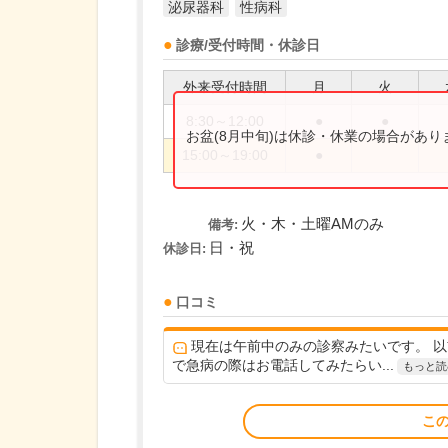
泌尿器科
性病科
診療/受付時間・休診日
外来受付時間
月
火
8:30～12:00
●
●
お盆(8月中旬)は休診・休業の場合があ
15:00～19:00
●
火・木・土曜AMのみ
備考:
日・祝
休診日:
口コミ
現在は午前中のみの診察みたいです。 
で急病の際はお電話してみたらい...
もっと読
こ