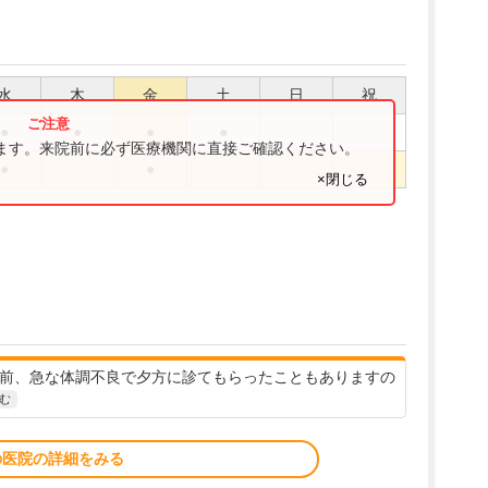
水
木
金
土
日
祝
●
●
●
●
ります。来院前に必ず医療機関に直接ご確認ください。
●
●
×閉じる
以前、急な体調不良で夕方に診てもらったこともありますの
む
の医院の詳細をみる