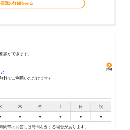
の医院の詳細をみる
相談ができます。
グ
こと
無料でご利用いただけます）
水
木
金
土
日
祝
●
●
●
●
●
●
夜時間帯の回答には時間を要する場合があります。