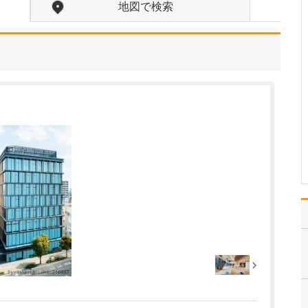
診療されていますが、特に力を入れている分野は
地図で検索
ありますか?
父の代から「地域のかか
りつけ医として、どのよ
うなご相談にも応じる」
という姿勢で診療を続け
ており、その思いはいま
も変わっていません。私
の専門にかかわらず、お
なかの不調や貧血、更年
期障害による不定愁訴な
ど…
>>記事全文を読む