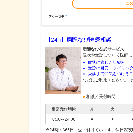
こ
※
アクセス数
【24h】
病院なび医療相談
病院なび公式サービス
症状や受診について医師に
症状に適した診療科
受診の目安・タイミン
受診までに気をつける
などにご利用ください。（
相談／受付時間
相談受付時間
月
火
0:00～24:00
●
●
※24時間365日、受け付けています。休日深