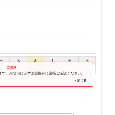
水
木
金
土
日
祝
●
●
ります。来院前に必ず医療機関に直接ご確認ください。
×閉じる