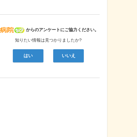
病院なび
からのアンケートにご協力ください。
知りたい情報は見つかりましたか?
はい
いいえ