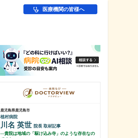
医療機関の皆様へ
医師(ドクター)の
鹿児島県鹿児島市
鹿児島県鹿児島市
植村病院
あいろ歯科医院
川名 英世
小濱 文色
院長
取材記事
貴院は地域の「駆け込み寺」のような存在なの
歯科医師を志し