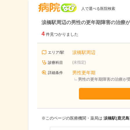
病院なび
人で選べる医院検索
涙橋駅周辺の男性の更年期障害の治療
4
件見つかりました
涙橋駅周辺
エリア/駅
(未指定)
診療科目
男性更年期
詳細条件
男性の更年期障害の治療が
※このページの医療機関・薬局は
涙橋駅(鹿児島