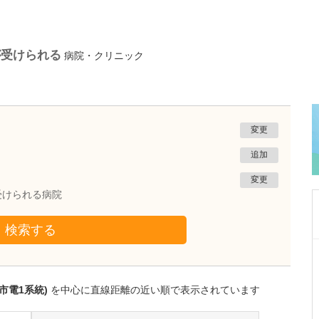
が受けられる
病院・クリニック
変更
追加
変更
受けられる病院
検索する
鹿児島県鹿児島市
冨永内科
冨永 裕一
市電1系統)
を中心に直線距離の近い順で表示されています
院長
取材記事
外来診療について、年齢や性別を問わず幅広く