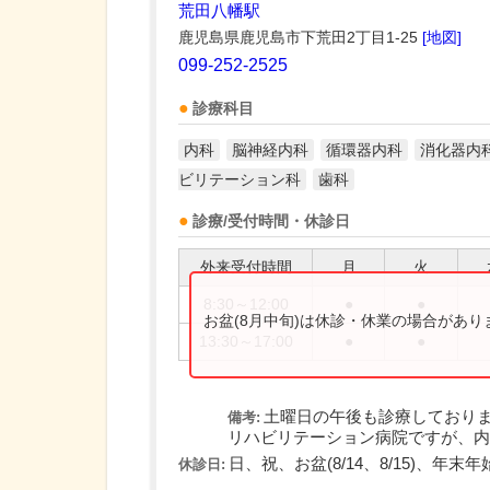
荒田八幡駅
鹿児島県鹿児島市下荒田2丁目1-25
[地図]
099-252-2525
診療科目
内科
脳神経内科
循環器内科
消化器内
ビリテーション科
歯科
診療/受付時間・休診日
外来受付時間
月
火
8:30～12:00
●
●
お盆(8月中旬)は休診・休業の場合があ
13:30～17:00
●
●
土曜日の午後も診療しており
備考:
リハビリテーション病院ですが、内科
日、祝、お盆(8/14、8/15)、年末年始(1
休診日: