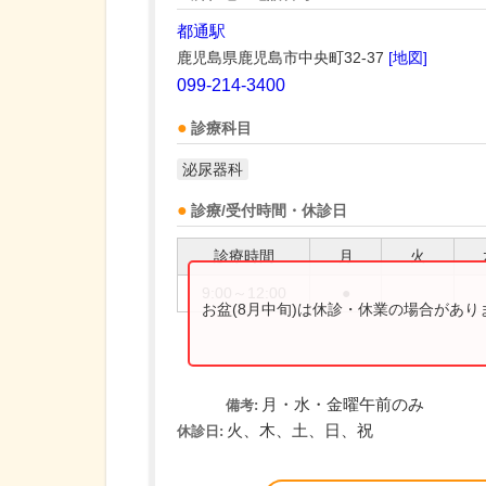
都通駅
鹿児島県鹿児島市中央町32-37
[地図]
099-214-3400
診療科目
泌尿器科
診療/受付時間・休診日
診療時間
月
火
9:00～12:00
●
お盆(8月中旬)は休診・休業の場合があ
月・水・金曜午前のみ
備考:
火、木、土、日、祝
休診日: