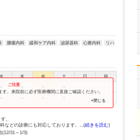
科
腫瘍内科
緩和ケア内科
泌尿器科
心療内科
リハ
水
木
金
土
日
祝
●
●
●
●
ります。来院前に必ず医療機関に直接ご確認ください。
●
●
●
●
×閉じる
ます。
などの診療にも対応しております。...(
続きを読む
)
2/31～1/3)