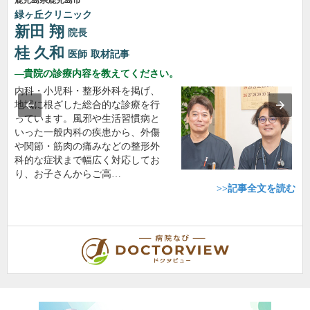
鹿児島県鹿児島市
緑ヶ丘クリニック
新田 翔
院長
桂 久和
医師
取材記事
貴院の診療内容を教えてください。
内科・小児科・整形外科を掲げ、
地域に根ざした総合的な診療を行
っています。風邪や生活習慣病と
いった一般内科の疾患から、外傷
や関節・筋肉の痛みなどの整形外
科的な症状まで幅広く対応してお
り、お子さんからご高…
>>記事全文を読む