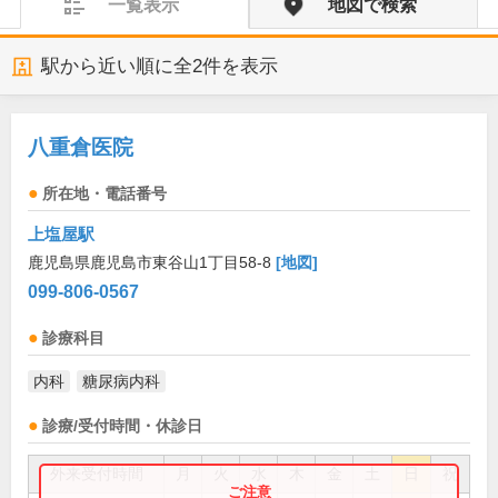
一覧表示
地図で検索
駅から近い順に全
2
件を表示
八重倉医院
所在地・電話番号
上塩屋駅
鹿児島県鹿児島市東谷山1丁目58-8
[地図]
099-806-0567
診療科目
内科
糖尿病内科
診療/受付時間・休診日
外来受付時間
月
火
水
木
金
土
日
祝