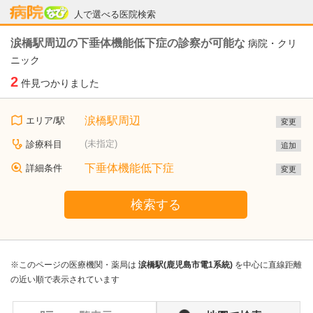
病院なび
人で選べる医院検索
涙橋駅周辺の下垂体機能低下症の診察が可能な
病院・クリ
ニック
2
件見つかりました
涙橋駅周辺
エリア/駅
変更
(未指定)
診療科目
追加
下垂体機能低下症
詳細条件
変更
検索する
※このページの医療機関・薬局は
涙橋駅(鹿児島市電1系統)
を中心に直線距離
の近い順で表示されています