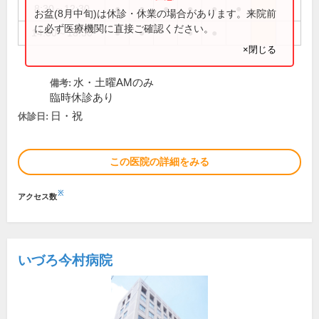
8:30～12:30
●
●
●
●
●
●
お盆(8月中旬)は休診・休業の場合があります。来院前
に必ず医療機関に直接ご確認ください。
14:00～18:30
●
●
●
●
×閉じる
水・土曜AMのみ
備考:
臨時休診あり
日・祝
休診日:
この医院の詳細をみる
※
アクセス数
いづろ今村病院