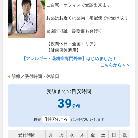
ご自宅・オフィスで受診出来ます
お薬はお近くの薬局、宅配便でお受け取り
登園許可証・診断書も発行可
【夜間休日・全国エリア】
【健康保険適用】
【アレルギー・花粉症専門外来】はじめました！
こちらから＞＞
診療／受付時間・休診日
受診までの目安時間
39
分後
1
7
時
分ごろ
最短
にお呼びいたします
受付時間
月
火
水
木
金
土
日
祝