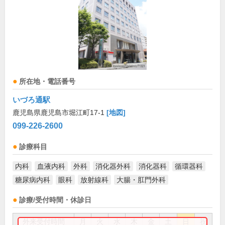
所在地・電話番号
いづろ通駅
鹿児島県鹿児島市堀江町17-1
[地図]
099-226-2600
診療科目
内科
血液内科
外科
消化器外科
消化器科
循環器科
糖尿病内科
眼科
放射線科
大腸・肛門外科
診療/受付時間・休診日
外来受付時間
月
火
水
木
金
土
日
祝