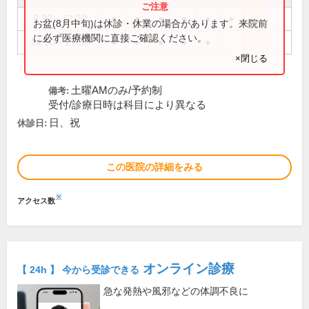
8:30～12:30
●
●
●
●
●
●
お盆(8月中旬)は休診・休業の場合があります。来院前
に必ず医療機関に直接ご確認ください。
14:00～17:30
●
●
●
●
●
×閉じる
土曜AMのみ/予約制
備考:
受付/診療日時は科目により異なる
日、祝
休診日:
この医院の詳細をみる
※
アクセス数
オンライン診療
【 24h 】 今から受診できる
急な発熱や風邪などの体調不良に