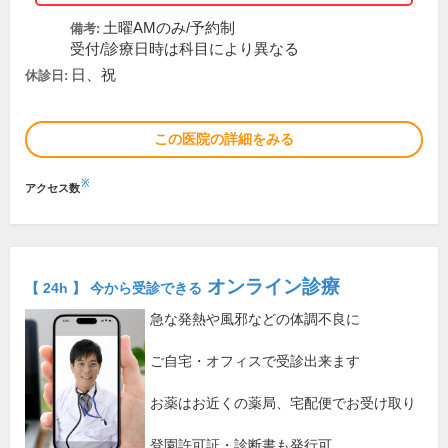
土曜AMのみ/予約制
備考:
受付/診療日時は科目により異なる
日、祝
休診日:
この医院の詳細をみる
※
アクセス数
オンライン診療
【 24h 】 今から受診できる
急な発熱や風邪などの体調不良に
ご自宅・オフィスで受診出来ます
お薬はお近くの薬局、宅配便でお受け取り
登園許可証・診断書も発行可