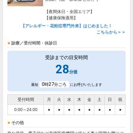
【夜間休日・全国エリア】
【健康保険適用】
【アレルギー・花粉症専門外来】はじめました！
こちらから＞＞
診療／受付時間・休診日
受診までの目安時間
28
分後
0
27
時
分ごろ
最短
にお呼びいたします
受付時間
月
火
水
木
金
土
日
祝
0:00～24:00
●
●
●
●
●
●
●
●
その他