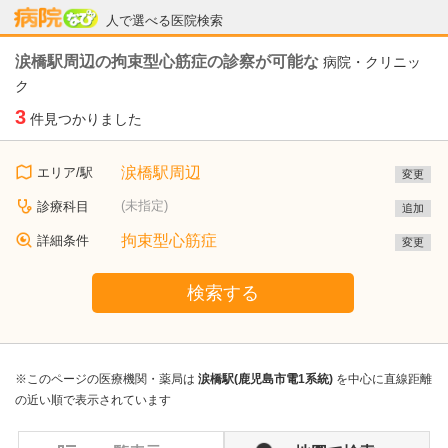
病院なび
人で選べる医院検索
涙橋駅周辺の拘束型心筋症の診察が可能な
病院・クリニッ
ク
3
件見つかりました
涙橋駅周辺
エリア/駅
変更
(未指定)
診療科目
追加
拘束型心筋症
詳細条件
変更
検索する
※このページの医療機関・薬局は
涙橋駅(鹿児島市電1系統)
を中心に直線距離
の近い順で表示されています