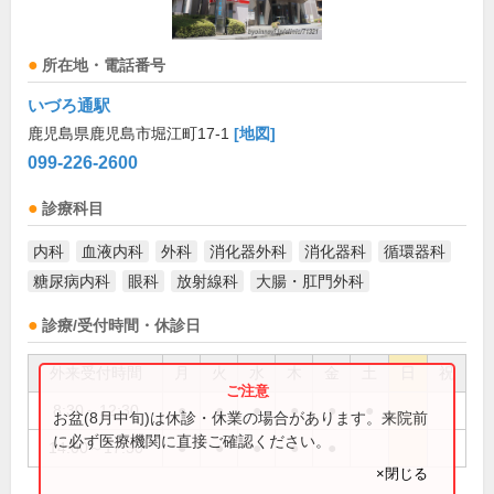
所在地・電話番号
いづろ通駅
鹿児島県鹿児島市堀江町17-1
[地図]
099-226-2600
診療科目
内科
血液内科
外科
消化器外科
消化器科
循環器科
糖尿病内科
眼科
放射線科
大腸・肛門外科
診療/受付時間・休診日
外来受付時間
月
火
水
木
金
土
日
祝
8:30～12:30
●
●
●
●
●
●
お盆(8月中旬)は休診・休業の場合があります。来院前
に必ず医療機関に直接ご確認ください。
14:00～17:30
●
●
●
●
●
×閉じる