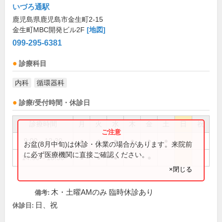
いづろ通駅
鹿児島県鹿児島市金生町2-15
金生町MBC開発ビル2F
[地図]
099-295-6381
診療科目
内科
循環器科
診療/受付時間・休診日
診療時間
月
火
水
木
金
土
日
祝
9:00～12:30
●
●
●
●
●
●
お盆(8月中旬)は休診・休業の場合があります。来院前
に必ず医療機関に直接ご確認ください。
14:00～18:30
●
●
●
●
×閉じる
木・土曜AMのみ 臨時休診あり
備考:
日、祝
休診日: