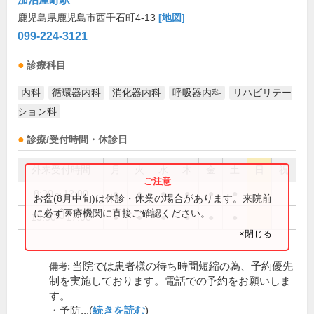
鹿児島県鹿児島市西千石町4-13
[地図]
099-224-3121
診療科目
内科
循環器内科
消化器内科
呼吸器内科
リハビリテー
ション科
診療/受付時間・休診日
外来受付時間
月
火
水
木
金
土
日
祝
8:30～12:00
●
●
●
●
●
●
お盆(8月中旬)は休診・休業の場合があります。来院前
に必ず医療機関に直接ご確認ください。
13:30～17:00
●
●
●
●
●
●
×閉じる
当院では患者様の待ち時間短縮の為、予約優先
備考:
制を実施しております。電話での予約をお願いしま
す。
・予防...(
続きを読む
)