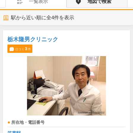
一覧表示
地図で検索
駅から近い順に全
4
件を表示
栃木隆男クリニック
3
口コミ
件
所在地・電話番号