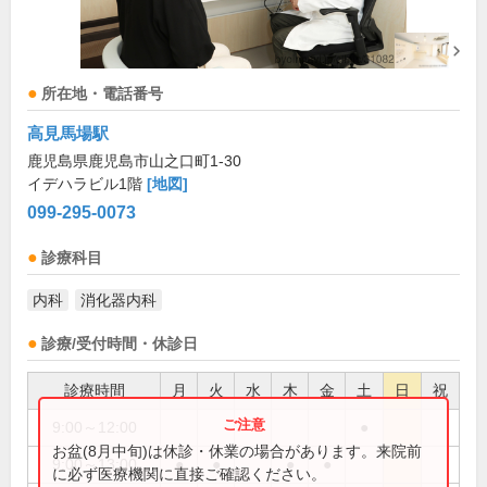
所在地・電話番号
高見馬場駅
鹿児島県鹿児島市山之口町1-30
イデハラビル1階
[地図]
099-295-0073
診療科目
内科
消化器内科
診療/受付時間・休診日
診療時間
月
火
水
木
金
土
日
祝
9:00～12:00
●
お盆(8月中旬)は休診・休業の場合があります。来院前
9:00～13:00
●
●
●
●
に必ず医療機関に直接ご確認ください。