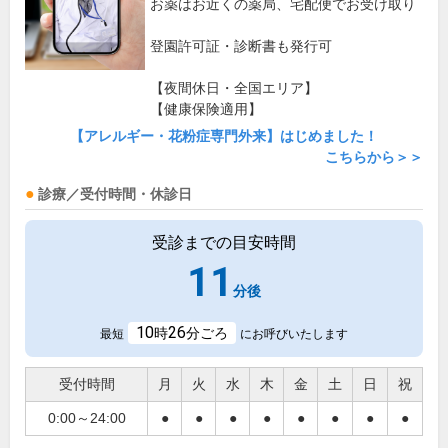
お薬はお近くの薬局、宅配便でお受け取り
登園許可証・診断書も発行可
【夜間休日・全国エリア】
【健康保険適用】
【アレルギー・花粉症専門外来】はじめました！
こちらから＞＞
診療／受付時間・休診日
受診までの目安時間
11
分後
10
26
時
分ごろ
最短
にお呼びいたします
受付時間
月
火
水
木
金
土
日
祝
0:00～24:00
●
●
●
●
●
●
●
●