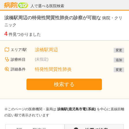
病院なび
人で選べる医院検索
涙橋駅周辺の特発性間質性肺炎の診察が可能な
病院・クリ
ニック
4
件見つかりました
涙橋駅周辺
エリア/駅
変更
(未指定)
診療科目
追加
特発性間質性肺炎
詳細条件
変更
検索する
※このページの医療機関・薬局は
涙橋駅(鹿児島市電1系統)
を中心に直線距離
の近い順で表示されています