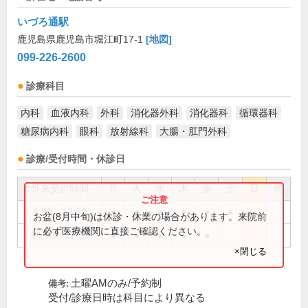
いづろ通駅
鹿児島県鹿児島市堀江町17-1
[地図]
099-226-2600
診療科目
内科
血液内科
外科
消化器外科
消化器科
循環器科
糖尿病内科
眼科
放射線科
大腸・肛門外科
診療/受付時間・休診日
外来受付時間
月
火
水
木
金
土
日
祝
8:30～12:30
●
●
●
●
●
●
お盆(8月中旬)は休診・休業の場合があります。来院前
に必ず医療機関に直接ご確認ください。
14:00～17:30
●
●
●
●
●
×閉じる
土曜AMのみ/予約制
備考:
受付/診療日時は科目により異なる