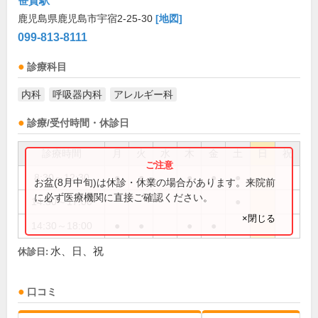
笹貫駅
鹿児島県鹿児島市宇宿2-25-30
[地図]
099-813-8111
診療科目
内科
呼吸器内科
アレルギー科
診療/受付時間・休診日
診療時間
月
火
水
木
金
土
日
祝
8:30～12:30
●
●
●
●
●
お盆(8月中旬)は休診・休業の場合があります。来院前
に必ず医療機関に直接ご確認ください。
14:30～17:00
●
×閉じる
14:30～18:00
●
●
●
●
水、日、祝
休診日:
口コミ