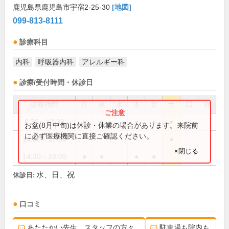
鹿児島県鹿児島市宇宿2-25-30
[地図]
099-813-8111
診療科目
内科
呼吸器内科
アレルギー科
診療/受付時間・休診日
診療時間
月
火
水
木
金
土
日
祝
8:30～12:30
●
●
●
●
●
お盆(8月中旬)は休診・休業の場合があります。来院前
に必ず医療機関に直接ご確認ください。
14:30～17:00
●
×閉じる
14:30～18:00
●
●
●
●
水、日、祝
休診日:
口コミ
あたたかい先生、スタッフの方々
駐車場も院内も