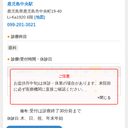
鹿児島中央駅
鹿児島県鹿児島市中央町19-40
Li-Ka1920 6階
[地図]
099-201-3021
診療科目
眼科
診療/受付時間・休診日
診療時間
月
火
水
木
金
土
日
祝
9:00～12:30
●
●
●
●
●
お盆(8月中旬)は休診・休業の場合があります。来院前
に必ず医療機関に直接ご確認ください。
14:00～18:00
●
●
●
●
●
×閉じる
受付は診療終了30分前まで
備考:
木、日、祝、年末年始
休診日: