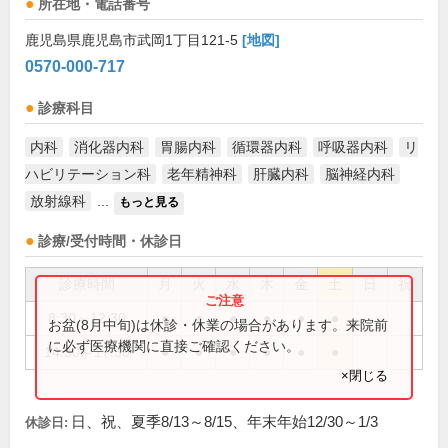
所在地・電話番号
鹿児島県鹿児島市武岡1丁目121-5
[地図]
0570-000-717
診療科目
内科
消化器内科
胃腸内科
循環器内科
呼吸器内科
リ
ハビリテーション科
老年精神科
肝臓内科
脳神経内科
放射線科
...
もっと見る
診療/受付時間・休診日
診療時間
月
火
水
木
金
土
日
祝
8:30～12:30
●
●
●
●
●
●
お盆(8月中旬)は休診・休業の場合があります。来院前
に必ず医療機関に直接ご確認ください。
14:30～17:30
●
●
●
●
●
●
×閉じる
日、祝、夏季8/13～8/15、年末年始12/30～1/3
休診日: