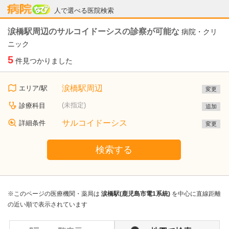
病院なび
人で選べる医院検索
涙橋駅周辺のサルコイドーシスの診察が可能な
病院・クリ
ニック
5
件見つかりました
涙橋駅周辺
エリア/駅
変更
(未指定)
診療科目
追加
サルコイドーシス
詳細条件
変更
検索する
※このページの医療機関・薬局は
涙橋駅(鹿児島市電1系統)
を中心に直線距離
の近い順で表示されています