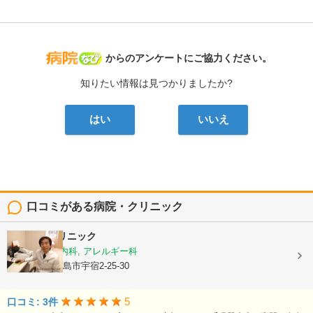
病院なび
からのアンケートにご協力ください。
知りたい情報は見つかりましたか?
はい
いいえ
口コミがある病院・クリニック
栃木隆男クリニック
内科, 呼吸器内科, アレルギー科
鹿児島県鹿児島市宇宿2-25-30
5
口コミ: 3件