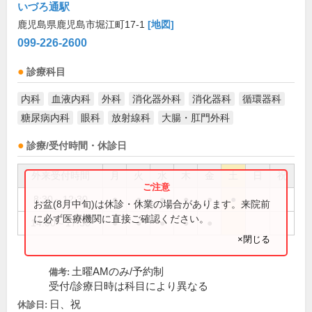
いづろ通駅
鹿児島県鹿児島市堀江町17-1
[地図]
099-226-2600
診療科目
内科
血液内科
外科
消化器外科
消化器科
循環器科
糖尿病内科
眼科
放射線科
大腸・肛門外科
診療/受付時間・休診日
外来受付時間
月
火
水
木
金
土
日
祝
8:30～12:30
●
●
●
●
●
●
お盆(8月中旬)は休診・休業の場合があります。来院前
に必ず医療機関に直接ご確認ください。
14:00～17:30
●
●
●
●
●
×閉じる
土曜AMのみ/予約制
備考:
受付/診療日時は科目により異なる
日、祝
休診日: