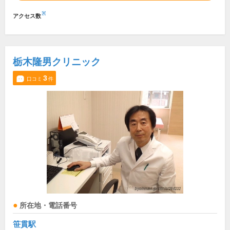
※
アクセス数
栃木隆男クリニック
3
口コミ
件
所在地・電話番号
笹貫駅