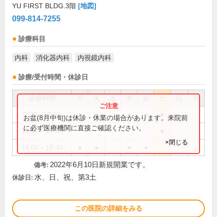
YU FIRST BLDG.3階
[地図]
099-814-7255
診療科目
内科
消化器内科
内視鏡内科
診療/受付時間・休診日
診療時間
月
火
水
木
金
土
日
祝
9:00～12:30
●
●
●
●
●
お盆(8月中旬)は休診・休業の場合があります。来院前
に必ず医療機関に直接ご確認ください。
14:00～17:00
●
×閉じる
14:00～18:30
●
●
●
●
2022年6月10日新規開業です。
備考:
水、日、祝、第3土
休診日:
この医院の詳細をみる