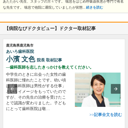
あたたかい先生、スタッフの方々です。 喘息をはじめ呼吸器疾患が専門で有名
な先生です。 喘息で他院に通院していましたが状態...
続きを読む
【病院なびドクタビュー】ドクター取材記事
鹿児島県鹿児島市
あいろ歯科医院
小濱 文色
院長
取材記事
歯科医師を志したきっかけを教えてください。
中学生のときに出会った女性の歯
科医師に憧れたことです。幼い頃
は「歯科医師は男性がする仕事」
というイメージをもっていたので
すが、その先生の治療を受けたこ
とで認識が変わりました。子ども
にとって歯科医院は敬…
>>記事全文を読む