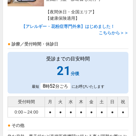
【夜間休日・全国エリア】
【健康保険適用】
【アレルギー・花粉症専門外来】はじめました！
こちらから＞＞
診療／受付時間・休診日
受診までの目安時間
21
分後
8
52
時
分ごろ
最短
にお呼びいたします
受付時間
月
火
水
木
金
土
日
祝
0:00～24:00
●
●
●
●
●
●
●
●
その他