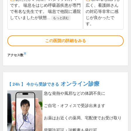
です。 喘息をはじめ呼吸器疾患が専門
広く、看護師さん
で有名な先生です。 喘息で他院に通院
の対応等非常に感
していましたが状態...
じが良かったで
もっと読む
す。
この医院の詳細をみる
※
アクセス数
オンライン診療
【 24h 】 今から受診できる
急な発熱や風邪などの体調不良に
ご自宅・オフィスで受診出来ます
お薬はお近くの薬局、宅配便でお受け取り
登園許可証・診断書も発行可