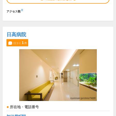
※
アクセス数
日高病院
1
口コミ
件
所在地・電話番号