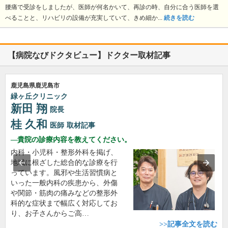
腰痛で受診をしましたが、医師が何名かいて、再診の時、自分に合う医師を選
べることと、リハビリの設備が充実していて、きめ細か...
続きを読む
【病院なびドクタビュー】ドクター取材記事
鹿児島県鹿児島市
緑ヶ丘クリニック
新田 翔
院長
桂 久和
医師
取材記事
貴院の診療内容を教えてください。
内科・小児科・整形外科を掲げ、
地域に根ざした総合的な診療を行
っています。風邪や生活習慣病と
いった一般内科の疾患から、外傷
や関節・筋肉の痛みなどの整形外
科的な症状まで幅広く対応してお
り、お子さんからご高…
>>記事全文を読む