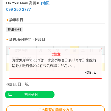
On Your Mark 高麗3F
[地図]
099-250-3777
診療科目
整形外科
診療/受付時間・休診日
診療時間
月
火
水
木
金
土
日
祝
8:30～12:00
●
●
●
●
●
●
お盆(8月中旬)は休診・休業の場合があります。来院前
に必ず医療機関に直接ご確認ください。
14:30～18:00
●
●
●
●
×閉じる
日、祝
休診日:
初診受付
この医院の詳細をみる