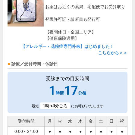
お薬はお近くの薬局、宅配便でお受け取り
登園許可証・診断書も発行可
【夜間休日・全国エリア】
【健康保険適用】
【アレルギー・花粉症専門外来】はじめました！
こちらから＞＞
診療／受付時間・休診日
受診までの目安時間
1
17
時間
分後
1
54
時
分ごろ
最短
にお呼びいたします
受付時間
月
火
水
木
金
土
日
祝
0:00～24:00
●
●
●
●
●
●
●
●