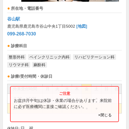
所在地・電話番号
谷山駅
鹿児島県鹿児島市谷山中央1丁目5002
[地図]
099-268-7030
診療科目
整形外科
ペインクリニック内科
リハビリテーション科
リウマチ科
麻酔科
診療/受付時間・休診日
外来受付時間
月
火
水
木
金
土
日
祝
8:30～12:30
●
●
●
●
●
●
お盆(8月中旬)は休診・休業の場合があります。来院前
に必ず医療機関に直接ご確認ください。
14:00～18:00
●
●
●
●
●
●
×閉じる
日、祝
休診日: