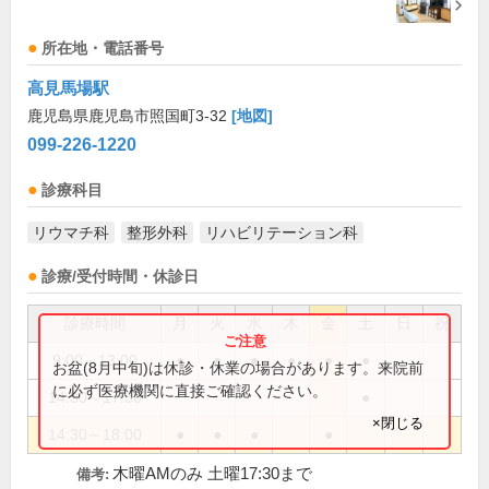
所在地・電話番号
高見馬場駅
鹿児島県鹿児島市照国町3-32
[地図]
099-226-1220
診療科目
リウマチ科
整形外科
リハビリテーション科
診療/受付時間・休診日
診療時間
月
火
水
木
金
土
日
祝
9:00～13:00
●
●
●
●
●
●
お盆(8月中旬)は休診・休業の場合があります。来院前
に必ず医療機関に直接ご確認ください。
14:30～17:30
●
×閉じる
14:30～18:00
●
●
●
●
木曜AMのみ 土曜17:30まで
備考: