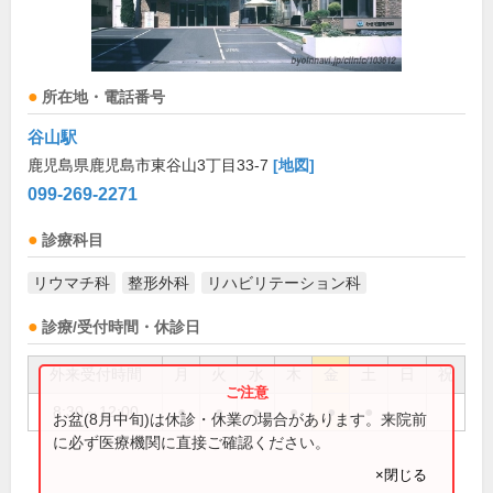
所在地・電話番号
谷山駅
鹿児島県鹿児島市東谷山3丁目33-7
[地図]
099-269-2271
診療科目
リウマチ科
整形外科
リハビリテーション科
診療/受付時間・休診日
外来受付時間
月
火
水
木
金
土
日
祝
8:30～12:00
●
●
●
●
●
●
お盆(8月中旬)は休診・休業の場合があります。来院前
に必ず医療機関に直接ご確認ください。
×閉じる