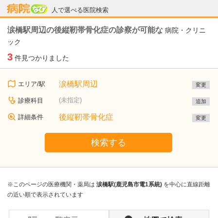
病院なび
人で選べる医院検索
涙橋駅周辺の後縦靭帯骨化症の診察が可能な
病院・クリニ
ック
3
件見つかりました
涙橋駅周辺
エリア/駅
変更
(未指定)
診療科目
追加
後縦靭帯骨化症
詳細条件
変更
検索する
※このページの医療機関・薬局は
涙橋駅(鹿児島市電1系統)
を中心に直線距離
の近い順で表示されています