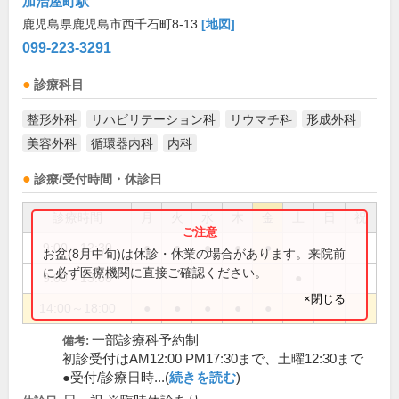
加治屋町駅
鹿児島県鹿児島市西千石町8-13
[地図]
099-223-3291
診療科目
整形外科
リハビリテーション科
リウマチ科
形成外科
美容外科
循環器内科
内科
診療/受付時間・休診日
診療時間
月
火
水
木
金
土
日
祝
9:00～12:30
●
●
●
●
●
お盆(8月中旬)は休診・休業の場合があります。来院前
に必ず医療機関に直接ご確認ください。
9:00～13:00
●
×閉じる
14:00～18:00
●
●
●
●
●
一部診療科予約制
備考:
初診受付はAM12:00 PM17:30まで、土曜12:30まで
●受付/診療日時...(
続きを読む
)