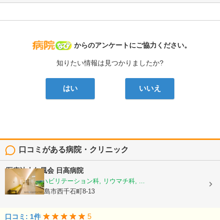
病院なび
からのアンケートにご協力ください。
知りたい情報は見つかりましたか?
はい
いいえ
口コミがある病院・クリニック
医療法人仁風会
日高病院
整形外科, リハビリテーション科, リウマチ科, ...
鹿児島県鹿児島市西千石町8-13
5
口コミ: 1件