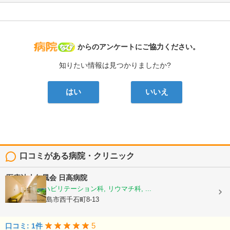
病院なび
からのアンケートにご協力ください。
知りたい情報は見つかりましたか?
はい
いいえ
口コミがある病院・クリニック
医療法人仁風会
日高病院
整形外科, リハビリテーション科, リウマチ科, ...
鹿児島県鹿児島市西千石町8-13
5
口コミ: 1件