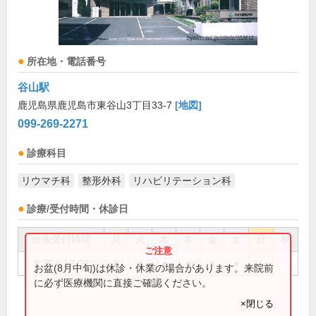
所在地・電話番号
谷山駅
鹿児島県鹿児島市東谷山3丁目33-7
[地図]
099-269-2271
診療科目
リウマチ科
整形外科
リハビリテーション科
診療/受付時間・休診日
外来受付時間
月
火
水
木
金
土
日
祝
8:30～12:00
●
●
●
●
●
●
お盆(8月中旬)は休診・休業の場合があります。来院前
に必ず医療機関に直接ご確認ください。
×閉じる