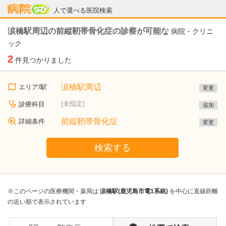
病院なび
人で選べる医院検索
涙橋駅周辺の前縦靭帯骨化症の診察が可能な
病院・クリニ
ック
2
件見つかりました
涙橋駅周辺
エリア/駅
変更
(未指定)
診療科目
追加
前縦靭帯骨化症
詳細条件
変更
検索する
※このページの医療機関・薬局は
涙橋駅(鹿児島市電1系統)
を中心に直線距離
の近い順で表示されています