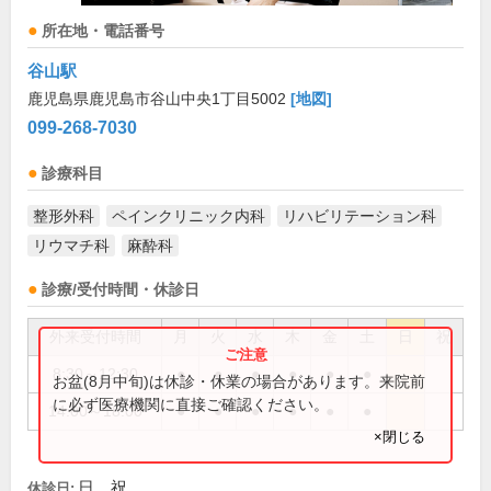
所在地・電話番号
谷山駅
鹿児島県鹿児島市谷山中央1丁目5002
[地図]
099-268-7030
診療科目
整形外科
ペインクリニック内科
リハビリテーション科
リウマチ科
麻酔科
診療/受付時間・休診日
外来受付時間
月
火
水
木
金
土
日
祝
8:30～12:30
●
●
●
●
●
●
お盆(8月中旬)は休診・休業の場合があります。来院前
に必ず医療機関に直接ご確認ください。
14:00～18:00
●
●
●
●
●
●
×閉じる
日、祝
休診日: