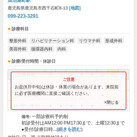
加治屋町駅
鹿児島県鹿児島市西千石町8-13
[地図]
099-223-3291
診療科目
整形外科
リハビリテーション科
リウマチ科
形成外科
美容外科
循環器内科
内科
診療/受付時間・休診日
診療時間
月
火
水
木
金
土
日
祝
9:00～12:30
●
●
●
●
●
お盆(8月中旬)は休診・休業の場合があります。来院前
に必ず医療機関に直接ご確認ください。
9:00～13:00
●
×閉じる
14:00～18:00
●
●
●
●
●
一部診療科予約制
備考:
初診受付はAM12:00 PM17:30まで、土曜12:30まで
●受付/診療日時...(
続きを読む
)