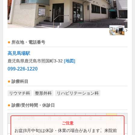
所在地・電話番号
高見馬場駅
鹿児島県鹿児島市照国町3-32
[地図]
099-226-1220
診療科目
リウマチ科
整形外科
リハビリテーション科
診療/受付時間・休診日
診療時間
月
火
水
木
金
土
日
祝
9:00～13:00
●
●
●
●
●
●
お盆(8月中旬)は休診・休業の場合があります。来院前