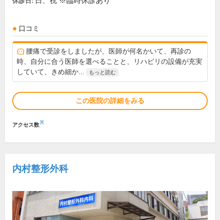
日、祝 ※臨時休診あり
休診日:
口コミ
腰痛で受診をしましたが、医師が何名かいて、再診の
時、自分に合う医師を選べることと、リハビリの設備が充実
していて、きめ細か...
もっと読む
この医院の詳細をみる
※
アクセス数
内村整形外科