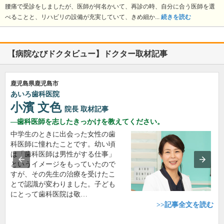
腰痛で受診をしましたが、医師が何名かいて、再診の時、自分に合う医師を選
べることと、リハビリの設備が充実していて、きめ細か...
続きを読む
【病院なびドクタビュー】ドクター取材記事
鹿児島県鹿児島市
あいろ歯科医院
小濱 文色
院長
取材記事
歯科医師を志したきっかけを教えてください。
中学生のときに出会った女性の歯
科医師に憧れたことです。幼い頃
は「歯科医師は男性がする仕事」
というイメージをもっていたので
すが、その先生の治療を受けたこ
とで認識が変わりました。子ども
にとって歯科医院は敬…
>>記事全文を読む