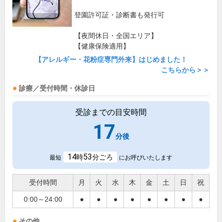
登園許可証・診断書も発行可
【夜間休日・全国エリア】
【健康保険適用】
【アレルギー・花粉症専門外来】はじめました！
こちらから＞＞
診療／受付時間・休診日
受診までの目安時間
17
分後
14
53
時
分ごろ
最短
にお呼びいたします
受付時間
月
火
水
木
金
土
日
祝
0:00～24:00
●
●
●
●
●
●
●
●
その他