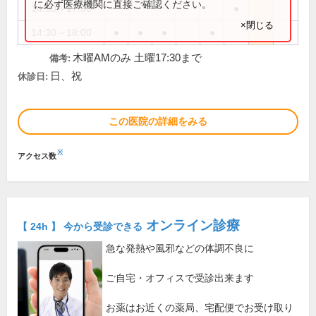
に必ず医療機関に直接ご確認ください。
14:30～17:30
●
×閉じる
14:30～18:00
●
●
●
●
木曜AMのみ 土曜17:30まで
備考:
日、祝
休診日:
この医院の詳細をみる
※
アクセス数
オンライン診療
【 24h 】 今から受診できる
急な発熱や風邪などの体調不良に
ご自宅・オフィスで受診出来ます
お薬はお近くの薬局、宅配便でお受け取り