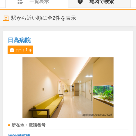
一覧表示
地図で検索
駅から近い順に全
2
件を表示
日高病院
1
口コミ
件
所在地・電話番号