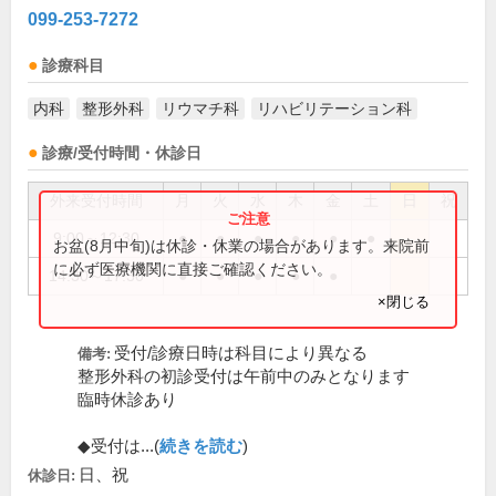
099-253-7272
診療科目
内科
整形外科
リウマチ科
リハビリテーション科
診療/受付時間・休診日
外来受付時間
月
火
水
木
金
土
日
祝
9:00～12:30
●
●
●
●
●
●
お盆(8月中旬)は休診・休業の場合があります。来院前
に必ず医療機関に直接ご確認ください。
14:30～17:30
●
●
●
●
●
×閉じる
受付/診療日時は科目により異なる
備考:
整形外科の初診受付は午前中のみとなります
臨時休診あり
◆受付は...(
続きを読む
)
日、祝
休診日: