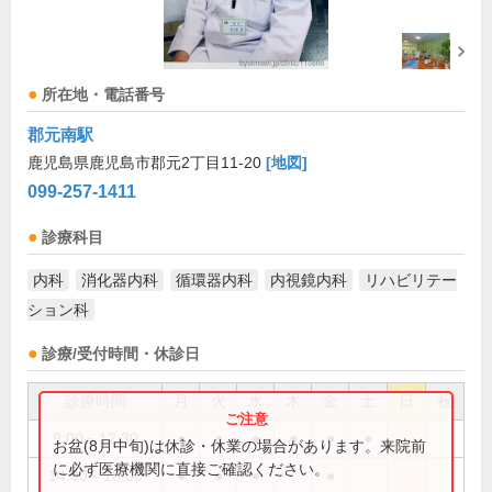
所在地・電話番号
郡元南駅
鹿児島県鹿児島市郡元2丁目11-20
[地図]
099-257-1411
診療科目
内科
消化器内科
循環器内科
内視鏡内科
リハビリテー
ション科
診療/受付時間・休診日
診療時間
月
火
水
木
金
土
日
祝
9:00～12:30
●
●
●
●
●
●
お盆(8月中旬)は休診・休業の場合があります。来院前
に必ず医療機関に直接ご確認ください。
14:00～18:00
●
●
●
●