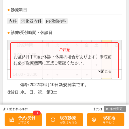
診療科目
内科
消化器内科
内視鏡内科
診療/受付時間・休診日
診療時間
月
火
水
木
金
土
日
祝
9:00～12:30
●
●
●
●
●
お盆(8月中旬)は休診・休業の場合があります。来院前
に必ず医療機関に直接ご確認ください。
14:00～17:00
●
×閉じる
14:00～18:30
●
●
●
●
2022年6月10日新規開業です。
備考:
水、日、祝、第3土
休診日:
条件変更
この医院の詳細をみる
11
予約/受付
現在診療
現在地
※
アクセス数