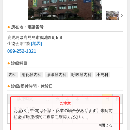
所在地・電話番号
鹿児島県鹿児島市鴨池新町5-8
生協会館2階
[地図]
099-252-1321
診療科目
内科
消化器内科
循環器内科
呼吸器内科
小児科
診療/受付時間・休診日
診療時間
月
火
水
木
金
土
日
祝
8:45～12:00
●
●
●
●
●
●
お盆(8月中旬)は休診・休業の場合があります。来院前
に必ず医療機関に直接ご確認ください。
15:00～18:00
●
●
●
●
●
×閉じる