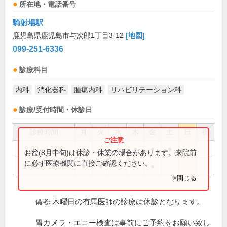
所在地・電話番号
騎射場駅
鹿児島県鹿児島市与次郎1丁目3-12
[地図]
099-251-6336
診療科目
内科
消化器科
腫瘍内科
リハビリテーション科
診療/受付時間・休診日
診療時間
月
火
水
木
金
土
日
祝
9:00～13:00
●
●
●
●
●
●
お盆(8月中旬)は休診・休業の場合があります。来院前
に必ず医療機関に直接ご確認ください。
14:00～18:00
●
●
●
●
×閉じる
木曜日の有馬医師の診療は休診となります。
備考:
胃カメラ・エコー検査は事前にご予約をお願い致し