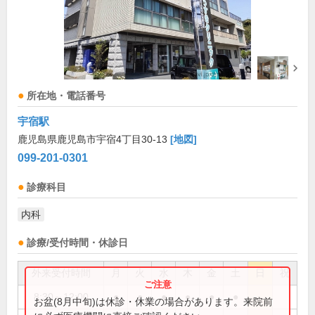
所在地・電話番号
宇宿駅
鹿児島県鹿児島市宇宿4丁目30-13
[地図]
099-201-0301
診療科目
内科
診療/受付時間・休診日
外来受付時間
月
火
水
木
金
土
日
祝
8:30～12:00
●
●
●
●
●
●
お盆(8月中旬)は休診・休業の場合があります。来院前