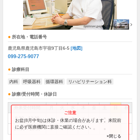
所在地・電話番号
鹿児島県鹿児島市宇宿9丁目6-5
[地図]
099-275-9077
診療科目
内科
呼吸器科
循環器科
リハビリテーション科
診療/受付時間・休診日
外来受付時間
月
火
水
木
金
土
日
祝
8:30～12:30
●
●
●
●
●
●
お盆(8月中旬)は休診・休業の場合があります。来院前
に必ず医療機関に直接ご確認ください。
14:30～18:30
●
●
●
●
●
×閉じる