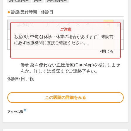
消化器内科
内科
内視鏡内科
診療/受付時間・休診日
診療時間
月
火
水
木
金
土
日
祝
9:00～12:30
●
●
●
●
●
●
お盆(8月中旬)は休診・休業の場合があります。来院前
に必ず医療機関に直接ご確認ください。
15:30～18:00
●
●
●
●
×閉じる
薬を使わない血圧治療(CureApp)を検討しませ
備考:
んか。詳しくは当院までご連絡下さい。
日、祝
休診日:
この医院の詳細をみる
※
アクセス数