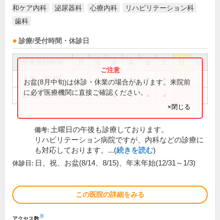
和ケア内科
泌尿器科
心療内科
リハビリテーション科
歯科
診療/受付時間・休診日
外来受付時間
月
火
水
木
金
土
日
祝
8:30～12:00
●
●
●
●
●
●
お盆(8月中旬)は休診・休業の場合があります。来院前
に必ず医療機関に直接ご確認ください。
13:30～17:00
●
●
●
●
●
●
×閉じる
土曜日の午後も診療しております。
備考:
リハビリテーション病院ですが、内科などの診療に
も対応しております。...(
続きを読む
)
日、祝、お盆(8/14、8/15)、年末年始(12/31～1/3)
休診日:
この医院の詳細をみる
※
アクセス数