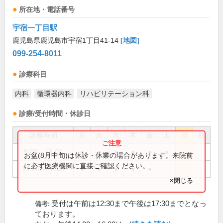
所在地・電話番号
宇宿一丁目駅
鹿児島県鹿児島市宇宿1丁目41-14
[地図]
099-254-8011
診療科目
内科
循環器内科
リハビリテーション科
診療/受付時間・休診日
診療時間
月
火
水
木
金
土
日
祝
9:00～13:00
●
●
●
●
●
●
お盆(8月中旬)は休診・休業の場合があります。来院前
に必ず医療機関に直接ご確認ください。
14:00～18:00
●
●
●
●
●
×閉じる
受付は午前は12:30まで午後は17:30までとなっ
備考:
ております。