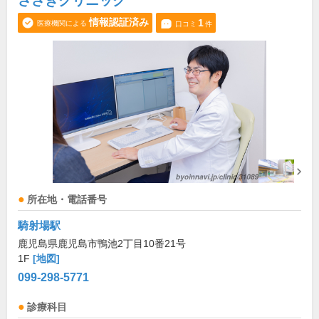
ささきクリニック
情報認証済み
1
医療機関による
口コミ
件
所在地・電話番号
騎射場駅
鹿児島県鹿児島市鴨池2丁目10番21号
1F
[地図]
099-298-5771
診療科目