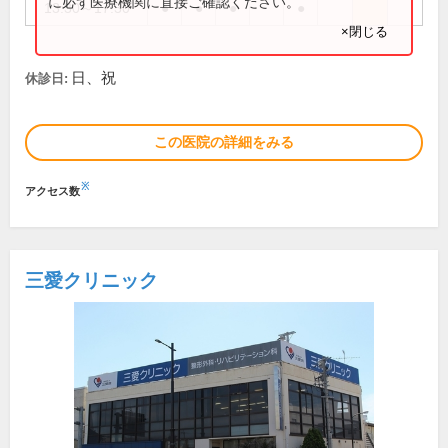
に必ず医療機関に直接ご確認ください。
13:30～17:30
●
●
●
●
×閉じる
日、祝
休診日:
この医院の詳細をみる
※
アクセス数
三愛クリニック