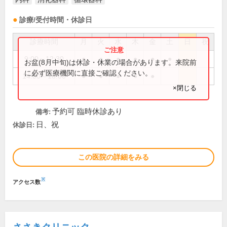
診療/受付時間・休診日
診療時間
月
火
水
木
金
土
日
祝
9:00～12:30
●
●
●
●
●
●
お盆(8月中旬)は休診・休業の場合があります。来院前
に必ず医療機関に直接ご確認ください。
14:00～18:00
●
●
●
●
●
×閉じる
予約可 臨時休診あり
備考:
日、祝
休診日:
この医院の詳細をみる
※
アクセス数