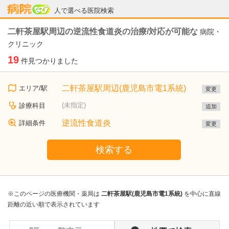
病院なび
人で選べる医院検索
二軒茶屋駅周辺の逆流性食道炎の治療/対応が可能な
病院・
クリニック
19
件見つかりました
二軒茶屋駅周辺(鹿児島市電1系統)
エリア/駅
変更
(未指定)
診療科目
追加
逆流性食道炎
詳細条件
変更
検索する
※このページの医療機関・薬局は
二軒茶屋駅(鹿児島市電1系統)
を中心に直線
距離の近い順で表示されています