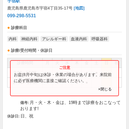
宇宿駅
鹿児島県鹿児島市宇宿4丁目35-17号
[地図]
099-298-5531
診療科目
内科
神経内科
アレルギー科
血液内科
呼吸器科
診療/受付時間・休診日
診療時間
月
火
水
木
金
土
日
祝
9:00～12:00
●
●
●
●
●
●
お盆(8月中旬)は休診・休業の場合があります。来院前
に必ず医療機関に直接ご確認ください。
14:00～19:00
●
●
●
●
×閉じる
月・火・木・金は、19時まで診療をおこなって
備考:
おります!
日、祝
休診日: