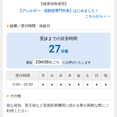
【健康保険適用】
【アレルギー・花粉症専門外来】はじめました！
こちらから＞＞
診療／受付時間・休診日
受診までの目安時間
27
分後
20
58
時
分ごろ
最短
にお呼びいたします
受付時間
月
火
水
木
金
土
日
祝
0:00～24:00
●
●
●
●
●
●
●
●
その他
急な発熱、悪天候など直接医療機関に掛かる事が困難な際にご
利用ください