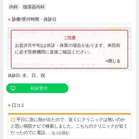
内科
循環器内科
診療/受付時間・休診日
診療時間
月
火
水
木
金
土
日
祝
9:00～12:30
●
●
●
●
●
お盆(8月中旬)は休診・休業の場合があります。来院前
に必ず医療機関に直接ご確認ください。
14:00～16:00
●
×閉じる
14:00～18:00
●
●
●
●
水、日、祝
休診日:
初診受付
口コミ
平日に急に熱が出たので、近くにクリニックは無いのか
と思い病院ナビで検索しました。こちらのクリニックが近く
だったのでに電話...
もっと読む