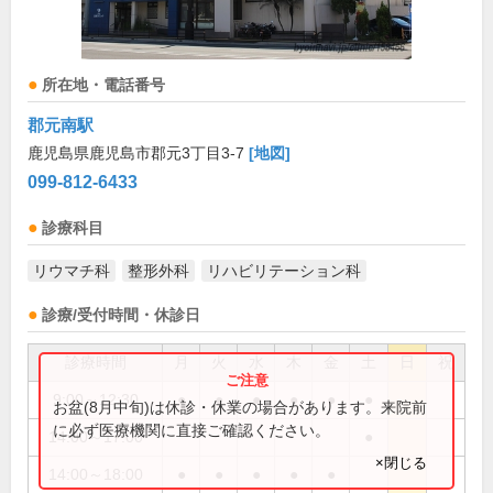
所在地・電話番号
郡元南駅
鹿児島県鹿児島市郡元3丁目3-7
[地図]
099-812-6433
診療科目
リウマチ科
整形外科
リハビリテーション科
診療/受付時間・休診日
診療時間
月
火
水
木
金
土
日
祝
9:00～12:30
●
●
●
●
●
●
お盆(8月中旬)は休診・休業の場合があります。来院前
に必ず医療機関に直接ご確認ください。
14:00～17:00
●
×閉じる
14:00～18:00
●
●
●
●
●