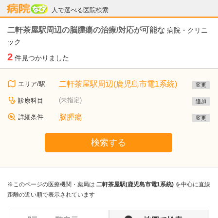
病院なび
人で選べる医院検索
二軒茶屋駅周辺の脳腫瘍の治療/対応が可能な
病院・クリニ
ック
2
件見つかりました
二軒茶屋駅周辺(鹿児島市電1系統)
エリア/駅
変更
(未指定)
診療科目
追加
脳腫瘍
詳細条件
変更
検索する
※このページの医療機関・薬局は
二軒茶屋駅(鹿児島市電1系統)
を中心に直線
距離の近い順で表示されています