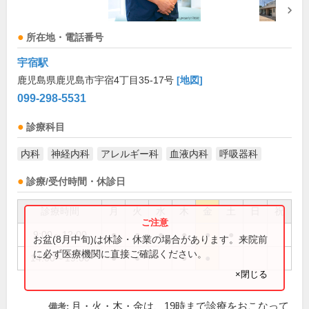
所在地・電話番号
宇宿駅
鹿児島県鹿児島市宇宿4丁目35-17号
[地図]
099-298-5531
診療科目
内科
神経内科
アレルギー科
血液内科
呼吸器科
診療/受付時間・休診日
診療時間
月
火
水
木
金
土
日
祝
9:00～12:00
●
●
●
●
●
●
お盆(8月中旬)は休診・休業の場合があります。来院前
に必ず医療機関に直接ご確認ください。
14:00～19:00
●
●
●
●
×閉じる
月・火・木・金は、19時まで診療をおこなって
備考: