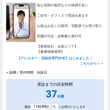
急な発熱や風邪などの体調不良に
ご自宅・オフィスで受診出来ます
お薬はお近くの薬局、宅配便でお受け取り
登園許可証・診断書も発行可
【夜間休日・全国エリア】
【健康保険適用】
【アレルギー・花粉症専門外来】はじめました！
こちらから＞＞
診療／受付時間・休診日
受診までの目安時間
37
分後
11
44
時
分ごろ
最短
にお呼びいたします