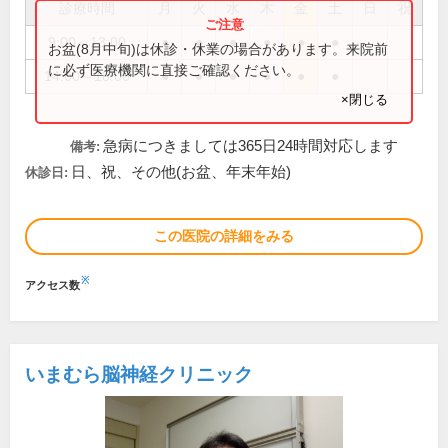
診療時間
月
火
水
木
金
土
日
祝
9:00～13:00
●
●
●
●
●
●
お盆(8月中旬)は休診・休業の場合があります。来院前
に必ず医療機関に直接ご確認ください。
14:00～18:00
●
●
●
●
●
●
×閉じる
急病につきましては365日24時間対応します
備考:
日、祝、その他(お盆、年末年始)
休診日:
この医院の詳細をみる
※
アクセス数
いまむら脳神経クリニック