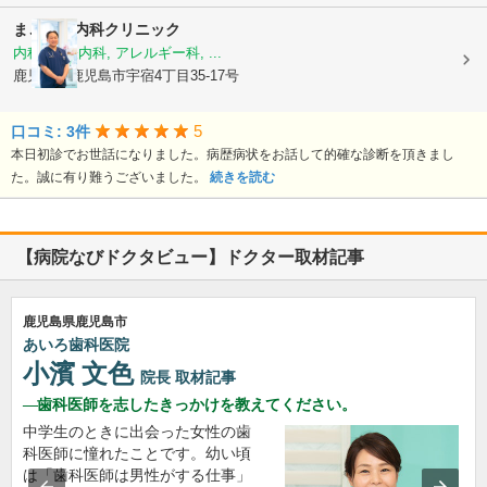
まごころ内科クリニック
内科, 神経内科, アレルギー科, ...
鹿児島県鹿児島市宇宿4丁目35-17号
5
口コミ: 3件
本日初診でお世話になりました。病歴病状をお話して的確な診断を頂きまし
た。誠に有り難うございました。
続きを読む
【病院なびドクタビュー】ドクター取材記事
鹿児島県鹿児島市
あいろ歯科医院
小濱 文色
院長
取材記事
歯科医師を志したきっかけを教えてください。
中学生のときに出会った女性の歯
科医師に憧れたことです。幼い頃
は「歯科医師は男性がする仕事」