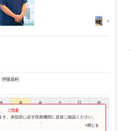
呼吸器科
水
木
金
土
日
祝
●
●
●
●
ります。来院前に必ず医療機関に直接ご確認ください。
●
●
×閉じる