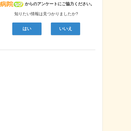
病院なび
からのアンケートにご協力ください。
知りたい情報は見つかりましたか?
はい
いいえ