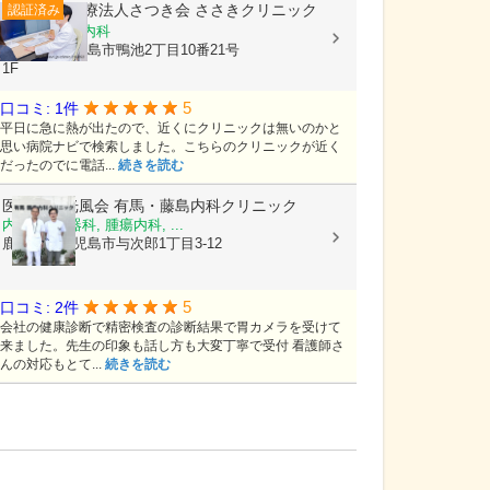
医療法人さつき会
ささきクリニック
認証済み
内科, 循環器内科
鹿児島県鹿児島市鴨池2丁目10番21号
1F
5
口コミ: 1件
平日に急に熱が出たので、近くにクリニックは無いのかと
思い病院ナビで検索しました。こちらのクリニックが近く
だったのでに電話...
続きを読む
医療法人光風会
有馬・藤島内科クリニック
内科, 消化器科, 腫瘍内科, ...
鹿児島県鹿児島市与次郎1丁目3-12
5
口コミ: 2件
会社の健康診断で精密検査の診断結果で胃カメラを受けて
来ました。先生の印象も話し方も大変丁寧で受付 看護師さ
んの対応もとて...
続きを読む