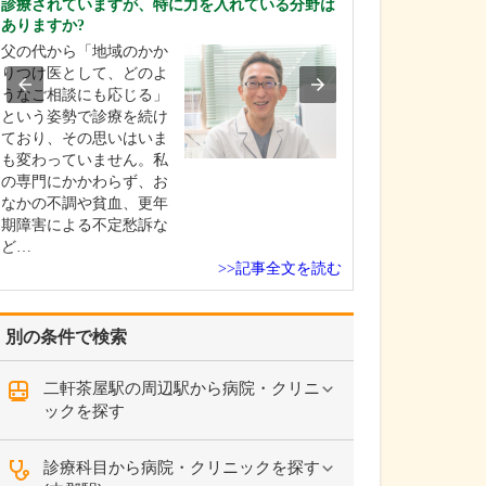
診療されていますが、特に力を入れている分野は
中学生のときに
ありますか?
女性の歯科医師
父の代から「地域のかか
ことです。幼い
りつけ医として、どのよ
科医師は男性が
うなご相談にも応じる」
事」というイメ
という姿勢で診療を続け
っていたのです
ており、その思いはいま
先生の治療を受
も変わっていません。私
で認識が変わり
の専門にかかわらず、お
子どもにとって
なかの不調や貧血、更年
は敬…
期障害による不定愁訴な
ど…
>>記事全文を読む
別の条件で検索
二軒茶屋駅の周辺駅から病院・クリニ
ックを探す
診療科目から病院・クリニックを探す