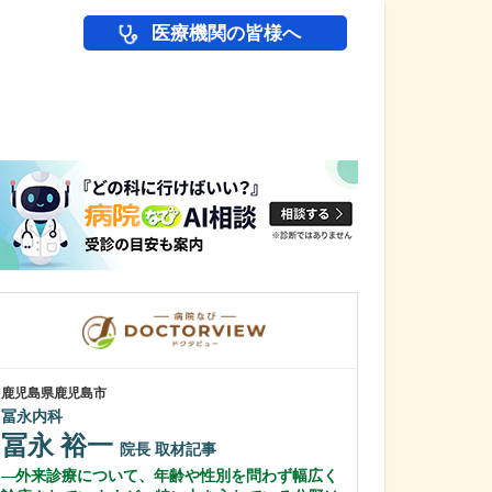
医療機関の皆様へ
医師(ドクター)の
鹿児島県鹿児島市
鹿児島県鹿児島市
冨永内科
あいろ歯科医院
冨永 裕一
小濱 文色
院長
取材記事
外来診療について、年齢や性別を問わず幅広く
歯科医師を志し