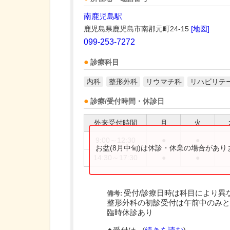
南鹿児島駅
鹿児島県鹿児島市南郡元町24-15
[地図]
099-253-7272
診療科目
内科
整形外科
リウマチ科
リハビリテ
診療/受付時間・休診日
外来受付時間
月
火
9:00～12:30
●
●
お盆(8月中旬)は休診・休業の場合があ
14:30～17:30
●
●
受付/診療日時は科目により異
備考:
整形外科の初診受付は午前中のみと
臨時休診あり