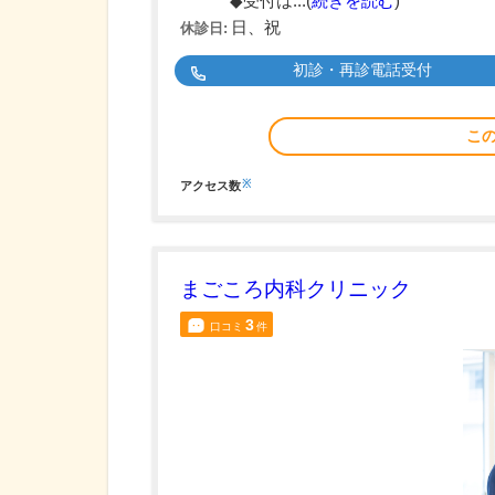
◆受付は...(
続きを読む
)
日、祝
休診日:
初診・再診電話受付
こ
※
アクセス数
まごころ内科クリニック
3
口コミ
件