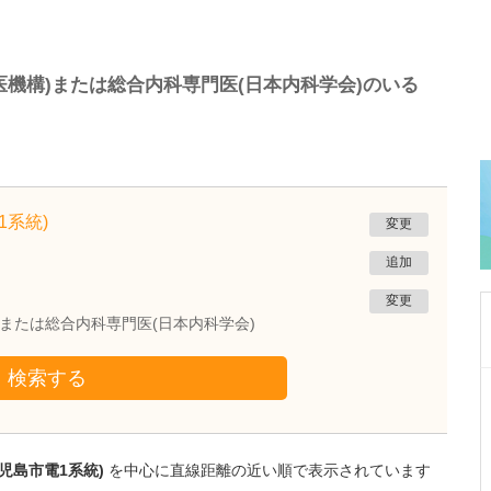
機構)または総合内科専門医(日本内科学会)のいる
1系統)
変更
追加
変更
)または総合内科専門医(日本内科学会)
検索する
神奈川県横浜市港南区
上大岡はやし泌尿器科クリニック
林 成彦
院長
取材記事
児島市電1系統)
を中心に直線距離の近い順で表示されています
医院をリニューアルオープンされましたが、こ