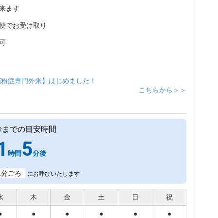
来ます
便でお受け取り
可
花粉症専門外来】はじめました！
こちらから＞＞
診までの目安時間
1
5
時間
分後
2
分ごろ
にお呼びいたします
水
木
金
土
日
祝
●
●
●
●
●
●