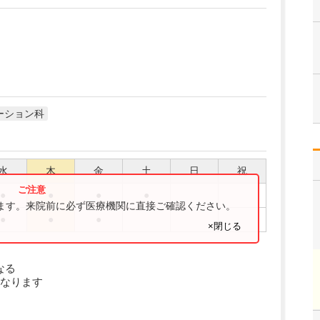
ーション科
水
木
金
土
日
祝
●
●
●
●
ります。来院前に必ず医療機関に直接ご確認ください。
●
●
●
×閉じる
なる
なります