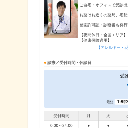
ご自宅・オフィスで受診出
お薬はお近くの薬局、宅配
登園許可証・診断書も発行
【夜間休日・全国エリア】
【健康保険適用】
【アレルギー・
診療／受付時間・休診日
受
19
時
最短
受付時間
月
火
0:00～24:00
●
●