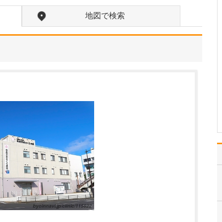
れまでと大きく変更されたことはありますか?
大きな変更はありません
地図で検索
が、診療時間は前院より
長くなっており、土曜日
も診療しています。医療
機器などの設備について
も、尿道から膀胱の内部
を観察する軟性膀胱鏡や
超音波診断装置、自動尿
流測定装置(トイレ)な
ど…
>>記事全文を読む