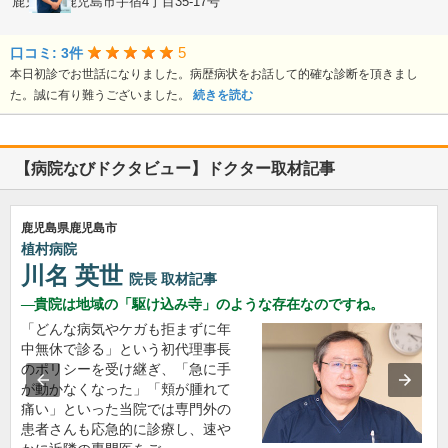
鹿児島県鹿児島市宇宿4丁目35-17号
5
口コミ: 3件
本日初診でお世話になりました。病歴病状をお話して的確な診断を頂きまし
た。誠に有り難うございました。
続きを読む
【病院なびドクタビュー】ドクター取材記事
鹿児島県鹿児島市
植村病院
川名 英世
院長
取材記事
貴院は地域の「駆け込み寺」のような存在なのですね。
「どんな病気やケガも拒まずに年
中無休で診る」という初代理事長
のポリシーを受け継ぎ、「急に手
が動かなくなった」「頬が腫れて
痛い」といった当院では専門外の
患者さんも応急的に診療し、速や