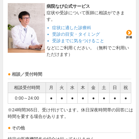
病院なび公式サービス
症状や受診について医師に相談ができま
す。
症状に適した診療科
受診の目安・タイミング
受診までに気をつけること
などにご利用ください。（無料でご利用い
ただけます）
相談／受付時間
相談受付時間
月
火
水
木
金
土
日
祝
0:00～24:00
●
●
●
●
●
●
●
●
※24時間365日、受け付けています。休日深夜時間帯の回答には
時間を要する場合があります。
その他