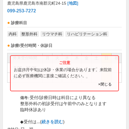
鹿児島県鹿児島市南郡元町24-15
[地図]
099-253-7272
診療科目
内科
整形外科
リウマチ科
リハビリテーション科
診療/受付時間・休診日
外来受付時間
月
火
水
木
金
土
日
祝
9:00～12:30
●
●
●
●
●
●
お盆(8月中旬)は休診・休業の場合があります。来院前
に必ず医療機関に直接ご確認ください。
14:30～17:30
●
●
●
●
●
×閉じる
受付/診療日時は科目により異なる
備考:
整形外科の初診受付は午前中のみとなります
臨時休診あり
◆受付は...(
続きを読む
)