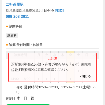
二軒茶屋駅
鹿児島県鹿児島市紫原3丁目44-5
[地図]
099-208-3011
診療科目
皮膚科
診療/受付時間・休診日
診療時間
月
火
水
木
金
土
日
祝
9:00～12:30
●
●
●
●
●
お盆(8月中旬)は休診・休業の場合があります。来院前
に必ず医療機関に直接ご確認ください。
14:00～16:00
●
×閉じる
14:00～18:00
●
●
●
●
受付時間:8:50～12:00、13:50～17:30(土曜15:3
備考:
0)
木、日、祝
休診日: