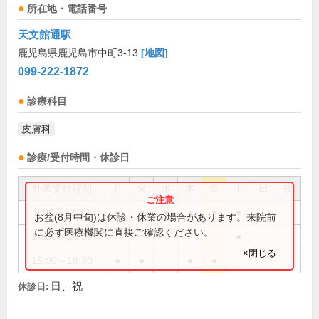
所在地・電話番号
天文館通駅
鹿児島県鹿児島市中町3-13
[地図]
099-222-1872
診療科目
皮膚科
診療/受付時間・休診日
外来受付時間
月
火
水
木
金
土
日
祝
9:00～12:30
●
●
●
●
●
●
お盆(8月中旬)は休診・休業の場合があります。来院前
に必ず医療機関に直接ご確認ください。
14:00～15:30
●
×閉じる
15:00～18:30
●
●
●
●
日、祝
休診日: