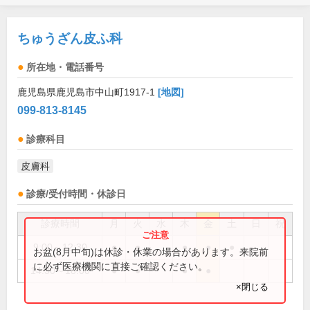
ちゅうざん皮ふ科
所在地・電話番号
鹿児島県鹿児島市中山町1917-1
[地図]
099-813-8145
診療科目
皮膚科
診療/受付時間・休診日
診療時間
月
火
水
木
金
土
日
祝
9:00～12:30
●
●
●
●
●
お盆(8月中旬)は休診・休業の場合があります。来院前
に必ず医療機関に直接ご確認ください。
14:30～18:00
●
●
●
●
×閉じる