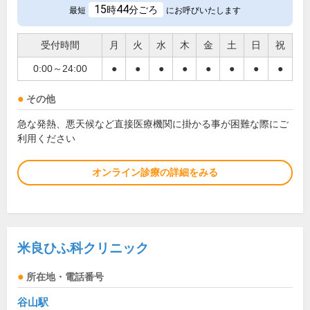
15
44
時
分ごろ
最短
にお呼びいたします
受付時間
月
火
水
木
金
土
日
祝
0:00～24:00
●
●
●
●
●
●
●
●
その他
急な発熱、悪天候など直接医療機関に掛かる事が困難な際にご
利用ください
オンライン診療の詳細をみる
米良ひふ科クリニック
所在地・電話番号
谷山駅