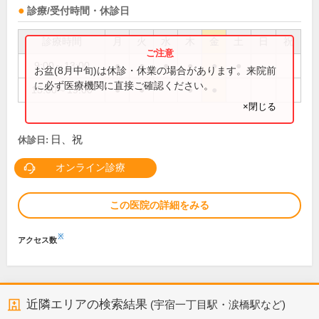
診療/受付時間・休診日
診療時間
月
火
水
木
金
土
日
祝
9:00～13:00
●
●
●
●
●
●
お盆(8月中旬)は休診・休業の場合があります。来院前
に必ず医療機関に直接ご確認ください。
15:00～19:00
●
●
●
●
×閉じる
日、祝
休診日:
オンライン診療
この医院の詳細をみる
※
アクセス数
近隣エリアの検索結果
(宇宿一丁目駅・涙橋駅など)