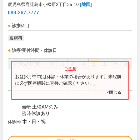
鹿児島県鹿児島市小松原2丁目35-10
[地図]
099-267-7777
診療科目
皮膚科
診療/受付時間・休診日
外来受付時間
月
火
水
木
金
土
日
祝
9:00～13:00
●
●
●
●
●
お盆(8月中旬)は休診・休業の場合があります。来院前
に必ず医療機関に直接ご確認ください。
14:00～18:00
●
●
●
●
×閉じる
土曜AMのみ
備考:
臨時休診あり
木・日・祝
休診日: