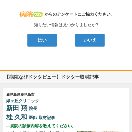
病院なび
からのアンケートにご協力ください。
知りたい情報は見つかりましたか?
はい
いいえ
【病院なびドクタビュー】ドクター取材記事
鹿児島県鹿児島市
緑ヶ丘クリニック
新田 翔
院長
桂 久和
医師
取材記事
貴院の診療内容を教えてください。