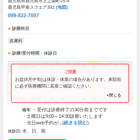
鹿児島県鹿児島市上之園町25-4
鹿児島甲南スクエア302
[地図]
099-822-7007
診療科目
皮膚科
診療/受付時間・休診日
診療時間
月
火
水
木
金
土
日
祝
9:00～12:30
●
●
●
●
お盆(8月中旬)は休診・休業の場合があります。来院前
に必ず医療機関に直接ご確認ください。
9:00～14:30
●
×閉じる
14:30～18:00
●
●
●
●
・受付は診療終了の30分前までです
備考:
・土曜日は9:00～14:30診察いたします
・当日web予約が...(
続きを読む
)
水、日、祝
休診日: