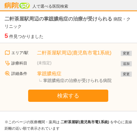
病院なび
人で選べる医院検索
二軒茶屋駅周辺の掌蹠膿疱症の治療が受けられる
病院・ク
リニック
5
件見つかりました
二軒茶屋駅周辺(鹿児島市電1系統)
エリア/駅
変更
(未指定)
診療科目
追加
掌蹠膿疱症
詳細条件
変更
掌蹠膿疱症の治療が受けられる病院
検索する
※このページの医療機関・薬局は
二軒茶屋駅(鹿児島市電1系統)
を中心に直線
距離の近い順で表示されています