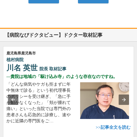
【病院なびドクタビュー】ドクター取材記事
鹿児島県鹿児島市
植村病院
川名 英世
院長
取材記事
貴院は地域の「駆け込み寺」のような存在なのですね。
「どんな病気やケガも拒まずに年
中無休で診る」という初代理事長
のポリシーを受け継ぎ、「急に手
が動かなくなった」「頬が腫れて
痛い」といった当院では専門外の
患者さんも応急的に診療し、速や
かに近隣の専門医をご…
>>記事全文を読む