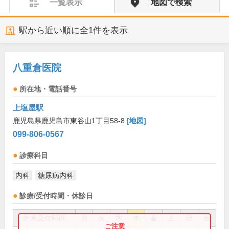
一覧表示
地図で検索
駅から近い順に全
1
件を表示
八重倉医院
所在地・電話番号
上塩屋駅
鹿児島県鹿児島市東谷山1丁目58-8
[地図]
099-806-0567
診療科目
内科
糖尿病内科
診療/受付時間・休診日
外来受付時間
月
火
水
木
金
土
日
祝