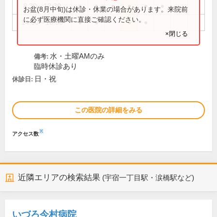
8:30～12:30
●
●
●
●
●
●
お盆(8月中旬)は休診・休業の場合があります。来院前
に必ず医療機関に直接ご確認ください。
14:00～18:30
●
●
●
●
×閉じる
水・土曜AMのみ
備考:
臨時休診あり
日・祝
休診日:
この医院の詳細をみる
※
アクセス数
近隣エリアの検索結果
(宇宿一丁目駅・涙橋駅など)
いづろ今村病院