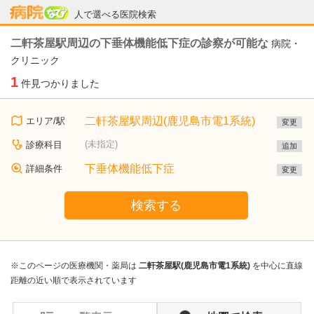
病院なび
人で選べる医院検索
二軒茶屋駅周辺の下垂体機能低下症の診察が可能な
病院・
クリニック
1
件見つかりました
二軒茶屋駅周辺(鹿児島市電1系統)
エリア/駅
変更
(未指定)
診療科目
追加
下垂体機能低下症
詳細条件
変更
検索する
※このページの医療機関・薬局は
二軒茶屋駅(鹿児島市電1系統)
を中心に直線
距離の近い順で表示されています