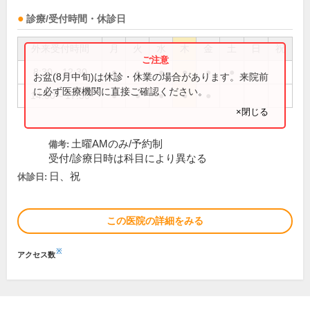
診療/受付時間・休診日
外来受付時間
月
火
水
木
金
土
日
祝
8:30～12:30
●
●
●
●
●
●
お盆(8月中旬)は休診・休業の場合があります。来院前
に必ず医療機関に直接ご確認ください。
14:00～17:30
●
●
●
●
●
×閉じる
土曜AMのみ/予約制
備考:
受付/診療日時は科目により異なる
日、祝
休診日:
この医院の詳細をみる
※
アクセス数