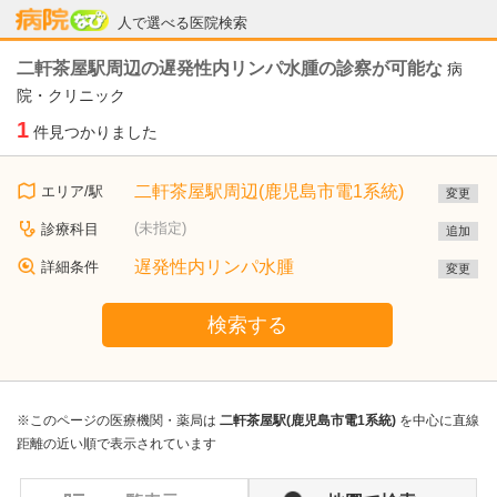
病院なび
人で選べる医院検索
二軒茶屋駅周辺の遅発性内リンパ水腫の診察が可能な
病
院・クリニック
1
件見つかりました
二軒茶屋駅周辺(鹿児島市電1系統)
エリア/駅
変更
(未指定)
診療科目
追加
遅発性内リンパ水腫
詳細条件
変更
検索する
※このページの医療機関・薬局は
二軒茶屋駅(鹿児島市電1系統)
を中心に直線
距離の近い順で表示されています