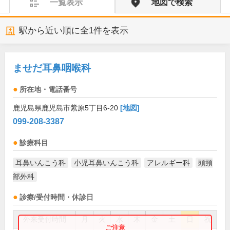
一覧表示
地図で検索
駅から近い順に全
1
件を表示
ませだ耳鼻咽喉科
所在地・電話番号
鹿児島県鹿児島市紫原5丁目6-20
[地図]
099-208-3387
診療科目
耳鼻いんこう科
小児耳鼻いんこう科
アレルギー科
頭頸
部外科
診療/受付時間・休診日
外来受付時間
月
火
水
木
金
土
日
祝