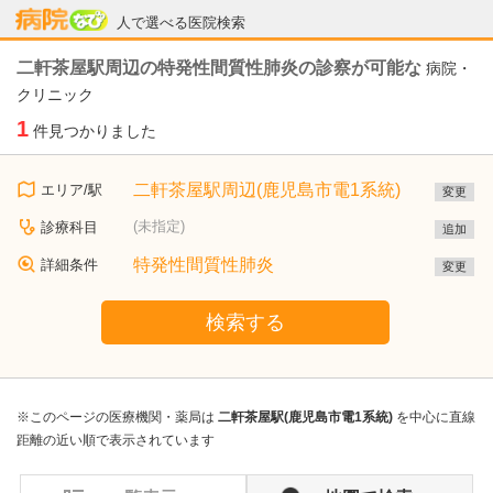
病院なび
人で選べる医院検索
二軒茶屋駅周辺の特発性間質性肺炎の診察が可能な
病院・
クリニック
1
件見つかりました
二軒茶屋駅周辺(鹿児島市電1系統)
エリア/駅
変更
(未指定)
診療科目
追加
特発性間質性肺炎
詳細条件
変更
検索する
※このページの医療機関・薬局は
二軒茶屋駅(鹿児島市電1系統)
を中心に直線
距離の近い順で表示されています