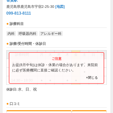
笹貫駅
鹿児島県鹿児島市宇宿2-25-30
[地図]
099-813-8111
診療科目
内科
呼吸器内科
アレルギー科
診療/受付時間・休診日
診療時間
月
火
水
木
金
土
日
祝
8:30～12:30
●
●
●
●
●
お盆(8月中旬)は休診・休業の場合があります。来院前
に必ず医療機関に直接ご確認ください。
14:30～17:00
●
×閉じる
14:30～18:00
●
●
●
●
水、日、祝
休診日:
口コミ