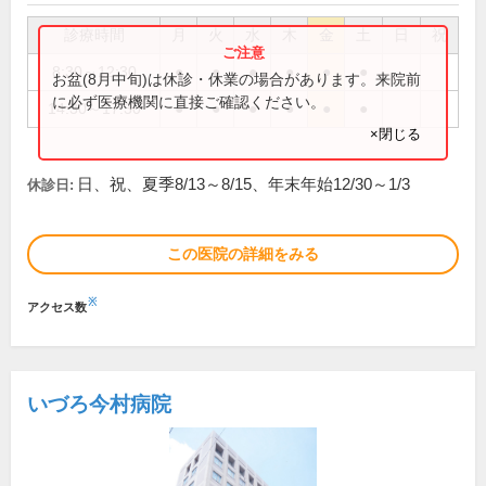
診療時間
月
火
水
木
金
土
日
祝
8:30～12:30
●
●
●
●
●
●
お盆(8月中旬)は休診・休業の場合があります。来院前
に必ず医療機関に直接ご確認ください。
14:30～17:30
●
●
●
●
●
●
×閉じる
日、祝、夏季8/13～8/15、年末年始12/30～1/3
休診日:
この医院の詳細をみる
※
アクセス数
いづろ今村病院