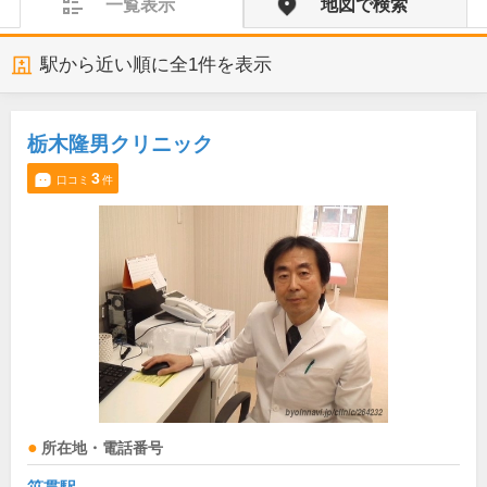
一覧表示
地図で検索
駅から近い順に全
1
件を表示
栃木隆男クリニック
3
口コミ
件
所在地・電話番号