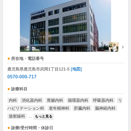
所在地・電話番号
鹿児島県鹿児島市武岡1丁目121-5
[地図]
0570-000-717
診療科目
内科
消化器内科
胃腸内科
循環器内科
呼吸器内科
リ
ハビリテーション科
老年精神科
肝臓内科
脳神経内科
放射線科
...
もっと見る
診療/受付時間・休診日