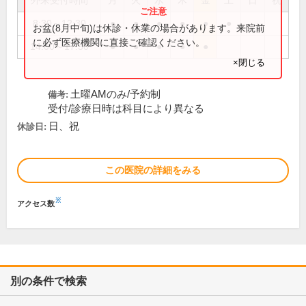
外来受付時間
月
火
水
木
金
土
日
祝
8:30～12:30
●
●
●
●
●
●
お盆(8月中旬)は休診・休業の場合があります。来院前
に必ず医療機関に直接ご確認ください。
14:00～17:30
●
●
●
●
●
×閉じる
土曜AMのみ/予約制
備考:
受付/診療日時は科目により異なる
日、祝
休診日:
この医院の詳細をみる
※
アクセス数
別の条件で検索