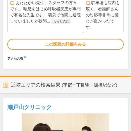
あたたかい先生、スタッフの方々
駐車場も院内も
です。 喘息をはじめ呼吸器疾患が専門
広く、看護師さん
で有名な先生です。 喘息で他院に通院
の対応等非常に感
していましたが状態...
じが良かったで
もっと読む
す。
この医院の詳細をみる
※
アクセス数
近隣エリアの検索結果
(宇宿一丁目駅・涙橋駅など)
瀬戸山クリニック