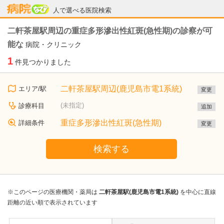
病院なび
人で選べる医院検索
二軒茶屋駅周辺の重症多形滲出性紅斑(急性期)の診察が可
能な
病院・クリニック
1
件見つかりました
二軒茶屋駅周辺(鹿児島市電1系統)
エリア/駅
変更
(未指定)
診療科目
追加
重症多形滲出性紅斑(急性期)
詳細条件
変更
検索する
※このページの医療機関・薬局は
二軒茶屋駅(鹿児島市電1系統)
を中心に直線
距離の近い順で表示されています