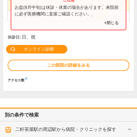
9:00～13:00
●
●
●
●
●
●
お盆(8月中旬)は休診・休業の場合があります。来院前
に必ず医療機関に直接ご確認ください。
15:00～19:00
●
●
●
●
×閉じる
日、祝
休診日:
オンライン診療
この医院の詳細をみる
※
アクセス数
別の条件で検索
二軒茶屋駅の周辺駅から病院・クリニックを探す