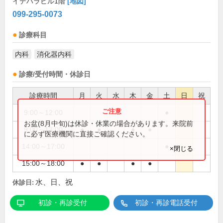
イデハラビル1階
[地図]
099-295-0073
診療科目
内科
消化器内科
診療/受付時間・休診日
診療時間
月
火
水
木
金
土
日
祝
9:00～12:00
●
お盆(8月中旬)は休診・休業の場合があります。来院前
9:00～13:00
●
●
●
●
に必ず医療機関に直接ご確認ください。
14:00～17:00
●
×閉じる
15:00～18:00
●
●
●
●
水、日、祝
休診日:
初診・再診受付
初診・再診電話受付