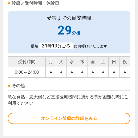
診療／受付時間・休診日
受診までの目安時間
29
分後
21
19
時
分ごろ
最短
にお呼びいたします
受付時間
月
火
水
木
金
土
日
祝
0:00～24:00
●
●
●
●
●
●
●
●
その他
急な発熱、悪天候など直接医療機関に掛かる事が困難な際にご
利用ください
オンライン診療の詳細をみる