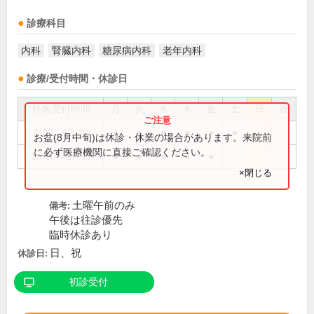
診療科目
内科
腎臓内科
糖尿病内科
老年内科
診療/受付時間・休診日
外来受付時間
月
火
水
木
金
土
日
祝
8:30～12:30
●
●
●
●
●
●
お盆(8月中旬)は休診・休業の場合があります。来院前
に必ず医療機関に直接ご確認ください。
14:00～17:30
●
●
●
●
●
×閉じる
土曜午前のみ
備考:
午後は往診優先
臨時休診あり
日、祝
休診日:
初診受付