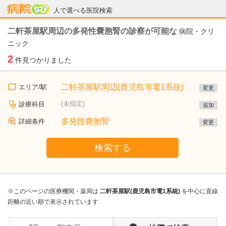
病院なび
人で選べる医院検索
二軒茶屋駅周辺の多発性嚢胞腎の診察が可能な
病院・クリ
ニック
2
件見つかりました
二軒茶屋駅周辺(鹿児島市電1系統)
エリア/駅
変更
(未指定)
診療科目
追加
多発性嚢胞腎
詳細条件
変更
検索する
※このページの医療機関・薬局は
二軒茶屋駅(鹿児島市電1系統)
を中心に直線
距離の近い順で表示されています