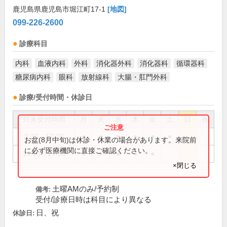
鹿児島県鹿児島市堀江町17-1
[地図]
099-226-2600
診療科目
内科
血液内科
外科
消化器外科
消化器科
循環器科
糖尿病内科
眼科
放射線科
大腸・肛門外科
診療/受付時間・休診日
外来受付時間
月
火
水
木
金
土
日
祝
8:30～12:30
●
●
●
●
●
●
お盆(8月中旬)は休診・休業の場合があります。来院前
に必ず医療機関に直接ご確認ください。
14:00～17:30
●
●
●
●
●
×閉じる
土曜AMのみ/予約制
備考:
受付/診療日時は科目により異なる
日、祝
休診日: