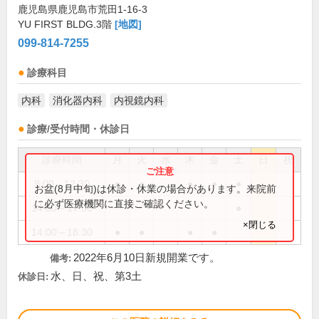
鹿児島県鹿児島市荒田1-16-3
YU FIRST BLDG.3階
[地図]
099-814-7255
診療科目
内科
消化器内科
内視鏡内科
診療/受付時間・休診日
診療時間
月
火
水
木
金
土
日
祝
9:00～12:30
●
●
●
●
●
お盆(8月中旬)は休診・休業の場合があります。来院前
に必ず医療機関に直接ご確認ください。
14:00～17:00
●
×閉じる
14:00～18:30
●
●
●
●
2022年6月10日新規開業です。
備考:
水、日、祝、第3土
休診日: