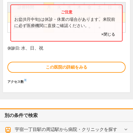
診療時間
月
火
水
木
金
土
日
祝
9:00～13:00
●
●
●
●
●
お盆(8月中旬)は休診・休業の場合があります。来院前
に必ず医療機関に直接ご確認ください。
14:30～18:30
●
●
●
●
●
×閉じる
水、日、祝
休診日:
この医院の詳細をみる
※
アクセス数
別の条件で検索
宇宿一丁目駅の周辺駅から病院・クリニックを探す