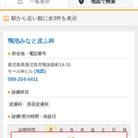
一覧表示
地図で検索
駅から近い順に全
3
件を表示
鴨池みなと皮ふ科
所在地・電話番号
鹿児島県鹿児島市鴨池新町14-15
モールMビル
[地図]
099-204-4411
診療科目
皮膚科
美容皮膚科
診療/受付時間・休診日
診療時間
月
火
水
木
金
土
日
祝