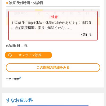
診療/受付時間・休診日
診療時間
月
火
水
木
金
土
日
祝
9:00～13:00
●
●
●
●
●
●
お盆(8月中旬)は休診・休業の場合があります。来院前
に必ず医療機関に直接ご確認ください。
15:00～19:00
●
●
●
●
×閉じる
日、祝
休診日:
オンライン診療
この医院の詳細をみる
※
アクセス数
すなお皮ふ科