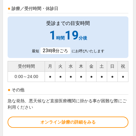
診療／受付時間・休診日
受診までの目安時間
1
19
時間
分後
23
8
時
分ごろ
最短
にお呼びいたします
受付時間
月
火
水
木
金
土
日
祝
0:00～24:00
●
●
●
●
●
●
●
●
その他
急な発熱、悪天候など直接医療機関に掛かる事が困難な際にご
利用ください
オンライン診療の詳細をみる