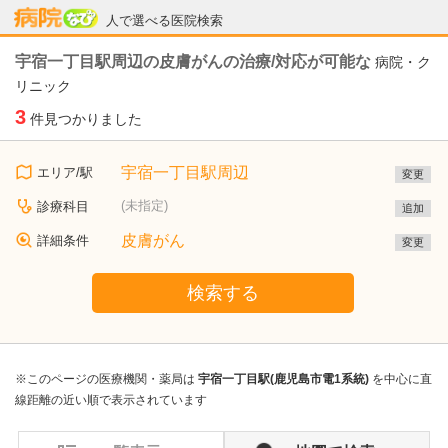
病院なび
人で選べる医院検索
宇宿一丁目駅周辺の皮膚がんの治療/対応が可能な
病院・ク
リニック
3
件見つかりました
宇宿一丁目駅周辺
エリア/駅
変更
(未指定)
診療科目
追加
皮膚がん
詳細条件
変更
検索する
※このページの医療機関・薬局は
宇宿一丁目駅(鹿児島市電1系統)
を中心に直
線距離の近い順で表示されています