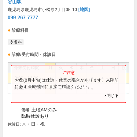
谷山駅
鹿児島県鹿児島市小松原2丁目35-10
[地図]
099-267-7777
診療科目
皮膚科
診療/受付時間・休診日
外来受付時間
月
火
水
木
金
土
日
祝
9:00～13:00
●
●
●
●
●
お盆(8月中旬)は休診・休業の場合があります。来院前
に必ず医療機関に直接ご確認ください。
14:00～18:00
●
●
●
●
×閉じる
土曜AMのみ
備考:
臨時休診あり
木・日・祝
休診日: