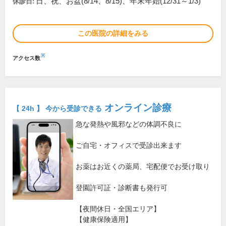
日、祝、お盆(8/14、8/15)、年末年始(12/31～1/3)
休診日:
この医院の詳細をみる
※
アクセス数
オンライン診療
【 24h 】 今から受診できる
急な発熱や風邪などの体調不良に
ご自宅・オフィスで受診出来ます
お薬はお近くの薬局、宅配便でお受け取り
登園許可証・診断書も発行可
【夜間休日・全国エリア】
【健康保険適用】