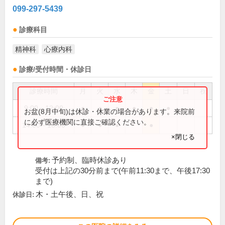
099-297-5439
診療科目
精神科
心療内科
診療/受付時間・休診日
診療時間
月
火
水
木
金
土
日
祝
9:00～12:00
●
●
●
●
●
●
お盆(8月中旬)は休診・休業の場合があります。来院前
に必ず医療機関に直接ご確認ください。
14:00～18:00
●
●
●
●
×閉じる
予約制、臨時休診あり
備考:
受付は上記の30分前まで(午前11:30まで、午後17:30
まで)
木・土午後、日、祝
休診日: