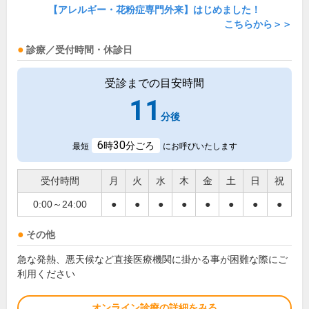
【アレルギー・花粉症専門外来】はじめました！
こちらから＞＞
診療／受付時間・休診日
受診までの目安時間
11
分後
6
30
時
分ごろ
最短
にお呼びいたします
受付時間
月
火
水
木
金
土
日
祝
0:00～24:00
●
●
●
●
●
●
●
●
その他
急な発熱、悪天候など直接医療機関に掛かる事が困難な際にご
利用ください
オンライン診療の詳細をみる