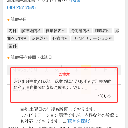
鹿児島県鹿児島市下荒田2丁目1-25
[地図]
099-252-2525
診療科目
内科
脳神経内科
循環器内科
消化器内科
腫瘍内科
緩
和ケア内科
泌尿器科
心療内科
リハビリテーション科
歯科
診療/受付時間・休診日
外来受付時間
月
火
水
木
金
土
日
祝
8:30～12:00
●
●
●
●
●
●
お盆(8月中旬)は休診・休業の場合があります。来院前
に必ず医療機関に直接ご確認ください。
13:30～17:00
●
●
●
●
●
●
×閉じる
土曜日の午後も診療しております。
備考:
リハビリテーション病院ですが、内科などの診療に
も対応しております。...(
続きを読む
)