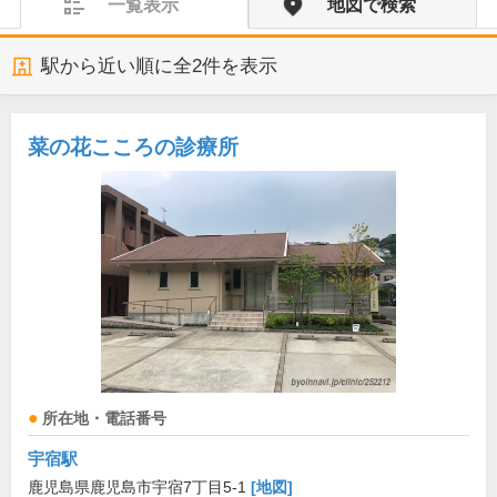
一覧表示
地図で検索
駅から近い順に全
2
件を表示
菜の花こころの診療所
所在地・電話番号
宇宿駅
鹿児島県鹿児島市宇宿7丁目5-1
[地図]