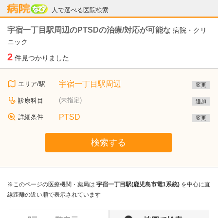
病院なび
人で選べる医院検索
宇宿一丁目駅周辺のPTSDの治療/対応が可能な
病院・クリ
ニック
2
件見つかりました
宇宿一丁目駅周辺
エリア/駅
変更
(未指定)
診療科目
追加
PTSD
詳細条件
変更
検索する
※このページの医療機関・薬局は
宇宿一丁目駅(鹿児島市電1系統)
を中心に直
線距離の近い順で表示されています