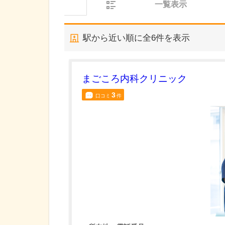
一覧表示
駅から近い順に全
6
件を表示
まごころ内科クリニック
3
口コミ
件