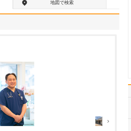
地図で検索
中学生のときに出会った
女性の歯科医師に憧れた
ことです。幼い頃は「歯
科医師は男性がする仕
事」というイメージをも
っていたのですが、その
先生の治療を受けたこと
で認識が変わりました。
子どもにとって歯科医院
は敬…
>>記事全文を読む