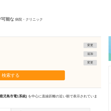
が可能な
病院・クリニック
変更
追加
変更
検索する
鹿児島県鹿児島市
あいろ歯科医院
鹿児島市電1系統)
を中心に直線距離の近い順で表示されていま
小濱 文色
院長
取材記事
歯科医師を志したきっかけを教えてください。