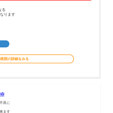
なる
なります
の医院の詳細をみる
療
不良に
来ます