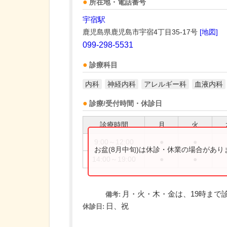
所在地・電話番号
宇宿駅
鹿児島県鹿児島市宇宿4丁目35-17号
[地図]
099-298-5531
診療科目
内科
神経内科
アレルギー科
血液内科
診療/受付時間・休診日
診療時間
月
火
9:00～12:00
●
●
お盆(8月中旬)は休診・休業の場合があ
14:00～19:00
●
●
月・火・木・金は、19時まで
備考:
日、祝
休診日: