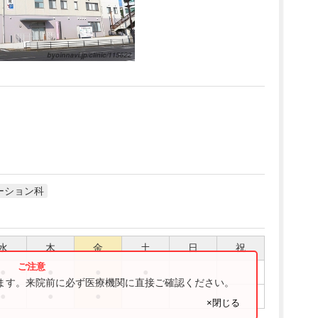
ーション科
水
木
金
土
日
祝
●
●
●
●
ります。来院前に必ず医療機関に直接ご確認ください。
●
●
●
×閉じる