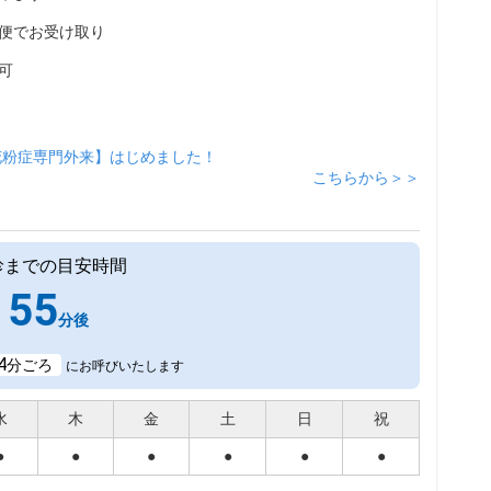
便でお受け取り
可
花粉症専門外来】はじめました！
こちらから＞＞
診までの目安時間
55
分後
4
分ごろ
にお呼びいたします
水
木
金
土
日
祝
●
●
●
●
●
●