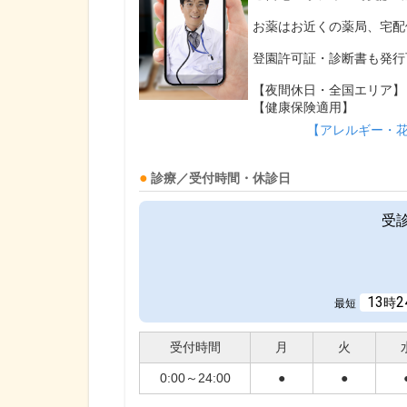
お薬はお近くの薬局、宅配
登園許可証・診断書も発行
【夜間休日・全国エリア】
【健康保険適用】
【アレルギー・
診療／受付時間・休診日
受
13
2
時
最短
受付時間
月
火
0:00～24:00
●
●