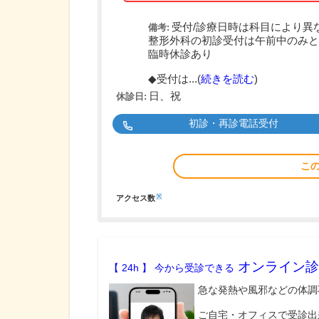
受付/診療日時は科目により異
備考:
整形外科の初診受付は午前中のみと
臨時休診あり
◆受付は...(
続きを読む
)
日、祝
休診日:
初診・再診電話受付
こ
※
アクセス数
オンライン診
【 24h 】 今から受診できる
急な発熱や風邪などの体調
ご自宅・オフィスで受診出