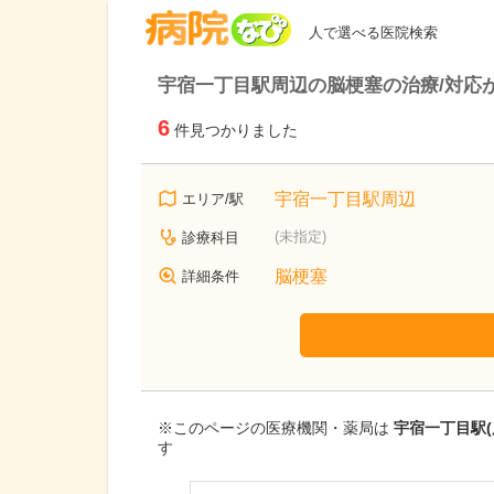
病院なび
人で選べる医院検索
宇宿一丁目駅周辺の脳梗塞の治療/対応
6
件見つかりました
宇宿一丁目駅周辺
エリア/駅
(未指定)
診療科目
脳梗塞
詳細条件
※このページの医療機関・薬局は
宇宿一丁目駅(
す