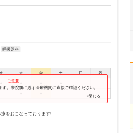
呼吸器科
水
木
金
土
日
祝
●
●
●
●
ります。来院前に必ず医療機関に直接ご確認ください。
●
●
×閉じる
診療をおこなっております!