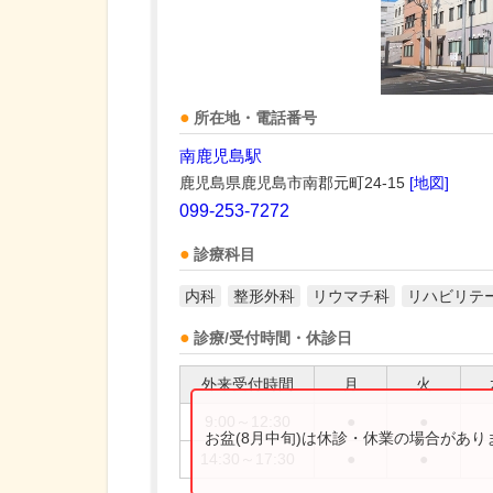
所在地・電話番号
南鹿児島駅
鹿児島県鹿児島市南郡元町24-15
[地図]
099-253-7272
診療科目
内科
整形外科
リウマチ科
リハビリテ
診療/受付時間・休診日
外来受付時間
月
火
9:00～12:30
●
●
お盆(8月中旬)は休診・休業の場合があ
14:30～17:30
●
●