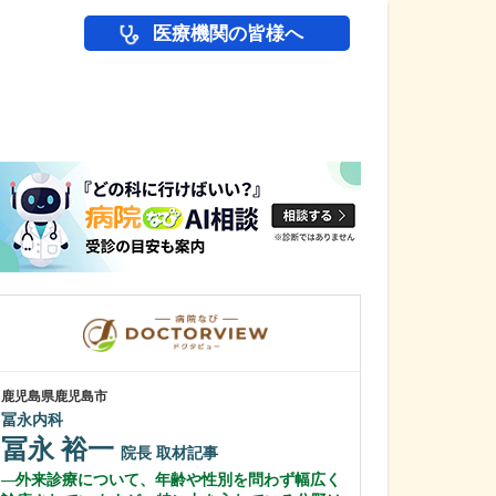
医療機関の皆様へ
医師(ドクター)の
鹿児島県鹿児島市
鹿児島県鹿児島市
冨永内科
植村病院
冨永 裕一
川名 英世
院長
取材記事
外来診療について、年齢や性別を問わず幅広く
貴院は地域の「