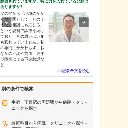
診療されていますが、特に力を入れている分野は
ですね。
ありますか?
「どんな病気や
父の代から「地域のかか
まずに年中無休
りつけ医として、どのよ
という初代理事
うなご相談にも応じる」
シーを受け継ぎ
という姿勢で診療を続け
手が動かなくな
ており、その思いはいま
「頬が腫れて痛
も変わっていません。私
った当院では専
の専門にかかわらず、お
者さんも応急的
なかの不調や貧血、更年
し、速やかに近
期障害による不定愁訴な
医をご…
ど…
>>記事全文を読む
別の条件で検索
宇宿一丁目駅の周辺駅から病院・クリ
ニックを探す
診療科目から病院・クリニックを探す