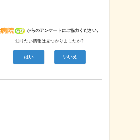
病院なび
からのアンケートにご協力ください。
知りたい情報は見つかりましたか?
はい
いいえ