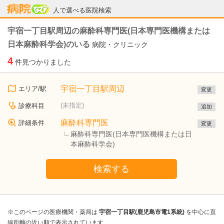
病院なび
人で選べる医院検索
宇宿一丁目駅周辺の麻酔科専門医(日本専門医機構または
日本麻酔科学会)のいる
病院・クリニック
4
件見つかりました
宇宿一丁目駅周辺
エリア/駅
変更
(未指定)
診療科目
追加
麻酔科専門医
詳細条件
変更
麻酔科専門医(日本専門医機構または日
本麻酔科学会)
検索する
※このページの医療機関・薬局は
宇宿一丁目駅(鹿児島市電1系統)
を中心に直
線距離の近い順で表示されています