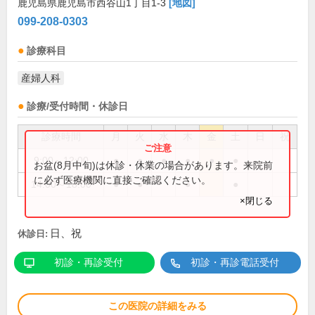
鹿児島県鹿児島市西谷山1丁目1-3
[地図]
099-208-0303
診療科目
産婦人科
診療/受付時間・休診日
診療時間
月
火
水
木
金
土
日
祝
9:00～12:00
●
●
●
●
●
●
お盆(8月中旬)は休診・休業の場合があります。来院前
に必ず医療機関に直接ご確認ください。
14:00～18:00
●
●
●
●
×閉じる
日、祝
休診日:
初診・再診受付
初診・再診電話受付
この医院の詳細をみる