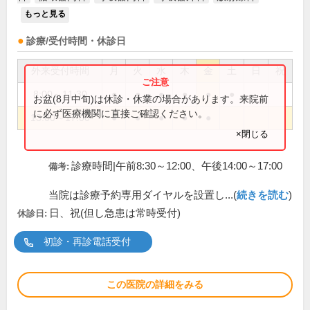
もっと見る
診療/受付時間・休診日
外来受付時間
月
火
水
木
金
土
日
祝
8:00～11:30
●
●
●
●
●
●
お盆(8月中旬)は休診・休業の場合があります。来院前
に必ず医療機関に直接ご確認ください。
13:00～17:00
●
●
●
●
●
×閉じる
診療時間|午前8:30～12:00、午後14:00～17:00
備考:
当院は診療予約専用ダイヤルを設置し...(
続きを読む
)
日、祝(但し急患は常時受付)
休診日:
初診・再診電話受付
この医院の詳細をみる