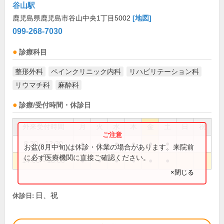
谷山駅
鹿児島県鹿児島市谷山中央1丁目5002
[地図]
099-268-7030
診療科目
整形外科
ペインクリニック内科
リハビリテーション科
リウマチ科
麻酔科
診療/受付時間・休診日
外来受付時間
月
火
水
木
金
土
日
祝
8:30～12:30
●
●
●
●
●
●
お盆(8月中旬)は休診・休業の場合があります。来院前
に必ず医療機関に直接ご確認ください。
14:00～18:00
●
●
●
●
●
●
×閉じる
日、祝
休診日: