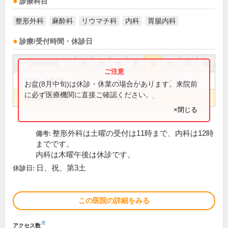
診療科目
整形外科
麻酔科
リウマチ科
内科
胃腸内科
診療/受付時間・休診日
診療時間
月
火
水
木
金
土
日
祝
9:00～12:00
●
●
●
●
●
●
お盆(8月中旬)は休診・休業の場合があります。来院前
に必ず医療機関に直接ご確認ください。
15:00～17:30
●
●
●
●
●
×閉じる
整形外科は土曜の受付は11時まで、内科は12時
備考:
までです。
内科は木曜午後は休診です。
日、祝、第3土
休診日:
この医院の詳細をみる
※
アクセス数