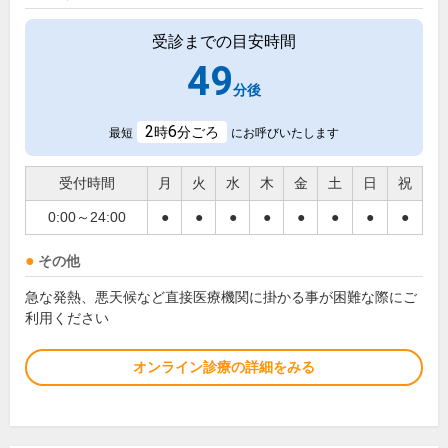
受診までの目安時間
49
分後
2
6
時
分ごろ
最短
にお呼びいたします
受付時間
月
火
水
木
金
土
日
祝
0:00～24:00
●
●
●
●
●
●
●
●
その他
急な発熱、悪天候など直接医療機関に掛かる事が困難な際にご
利用ください
オンライン診療の詳細をみる