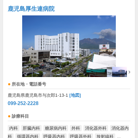
鹿児島厚生連病院
所在地・電話番号
鹿児島県鹿児島市与次郎1-13-1
[地図]
099-252-2228
診療科目
内科
肝臓内科
糖尿病内科
外科
消化器外科
消化器内
科
循環器内科
呼吸器内科
呼吸器外科
放射線科
...