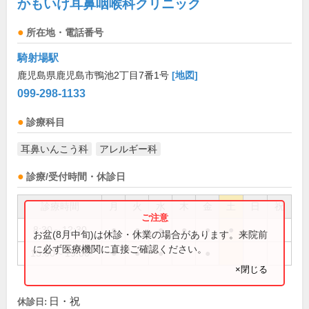
かもいけ耳鼻咽喉科クリニック
所在地・電話番号
騎射場駅
鹿児島県鹿児島市鴨池2丁目7番1号
[地図]
099-298-1133
診療科目
耳鼻いんこう科
アレルギー科
診療/受付時間・休診日
診療時間
月
火
水
木
金
土
日
祝
8:30～12:30
●
●
●
●
●
●
お盆(8月中旬)は休診・休業の場合があります。来院前
に必ず医療機関に直接ご確認ください。
15:00～19:00
●
●
●
●
×閉じる
日・祝
休診日: