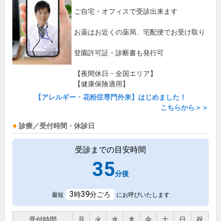
ご自宅・オフィスで受診出来ます
お薬はお近くの薬局、宅配便でお受け取り
登園許可証・診断書も発行可
【夜間休日・全国エリア】
【健康保険適用】
【アレルギー・花粉症専門外来】はじめました！
こちらから＞＞
診療／受付時間・休診日
受診までの目安時間
35
分後
3
39
時
分ごろ
最短
にお呼びいたします
受付時間
月
火
水
木
金
土
日
祝