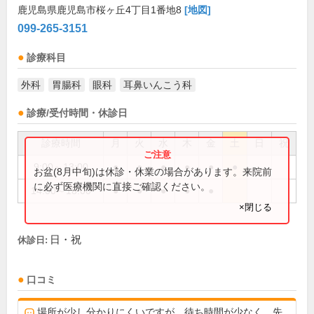
鹿児島県鹿児島市桜ヶ丘4丁目1番地8
[地図]
099-265-3151
診療科目
外科
胃腸科
眼科
耳鼻いんこう科
診療/受付時間・休診日
診療時間
月
火
水
木
金
土
日
祝
9:00～13:00
●
●
●
●
●
●
お盆(8月中旬)は休診・休業の場合があります。来院前
に必ず医療機関に直接ご確認ください。
14:00～18:00
●
●
●
●
●
×閉じる
日・祝
休診日:
口コミ
場所が少し分かりにくいですが、待ち時間が少なく、先