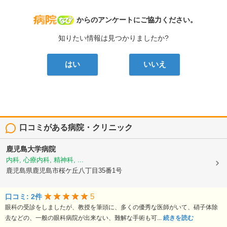
病院なび
からのアンケートにご協力ください。
知りたい情報は見つかりましたか?
はい
いいえ
口コミがある病院・クリニック
鹿児島大学病院
内科, 心療内科, 精神科, ...
鹿児島県鹿児島市桜ケ丘八丁目35番1号
5
口コミ: 2件
眼科の受診をしましたが、教授を筆頭に、多くの優秀な医師がいて、硝子体除
去などの、一般の眼科病院が出来ない、難解な手術も可...
続きを読む