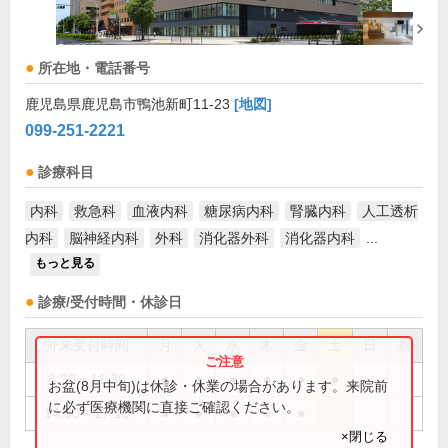
所在地・電話番号
鹿児島県鹿児島市鴨池新町11-23
[地図]
099-251-2221
診療科目
内科
救急科
血液内科
糖尿病内科
腎臓内科
人工透析
内科
脳神経内科
外科
消化器外科
消化器内科
...
もっと見る
診療/受付時間・休診日
外来受付時間
月
火
水
木
金
土
日
祝
8:30～11:30
●
●
●
●
●
●
お盆(8月中旬)は休診・休業の場合があります。来院前
に必ず医療機関に直接ご確認ください。
14:00～17:10
●
●
●
●
●
×閉じる