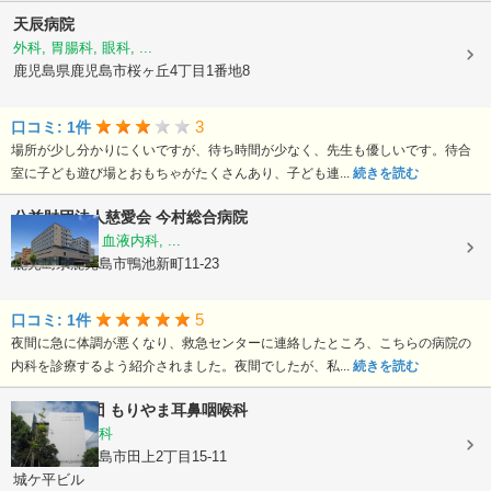
天辰病院
外科, 胃腸科, 眼科, ...
鹿児島県鹿児島市桜ヶ丘4丁目1番地8
3
口コミ: 1件
場所が少し分かりにくいですが、待ち時間が少なく、先生も優しいです。待合
室に子ども遊び場とおもちゃがたくさんあり、子ども連...
続きを読む
公益財団法人慈愛会
今村総合病院
内科, 救急科, 血液内科, ...
鹿児島県鹿児島市鴨池新町11-23
5
口コミ: 1件
夜間に急に体調が悪くなり、救急センターに連絡したところ、こちらの病院の
内科を診療するよう紹介されました。夜間でしたが、私...
続きを読む
医療法人社団
もりやま耳鼻咽喉科
耳鼻いんこう科
鹿児島県鹿児島市田上2丁目15-11
城ケ平ビル