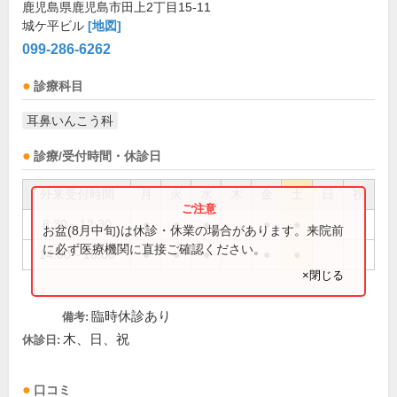
鹿児島県鹿児島市田上2丁目15-11
城ケ平ビル
[地図]
099-286-6262
診療科目
耳鼻いんこう科
診療/受付時間・休診日
外来受付時間
月
火
水
木
金
土
日
祝
8:30～12:30
●
●
●
●
●
お盆(8月中旬)は休診・休業の場合があります。来院前
に必ず医療機関に直接ご確認ください。
14:00～18:00
●
●
●
●
●
×閉じる
臨時休診あり
備考:
木、日、祝
休診日:
口コミ