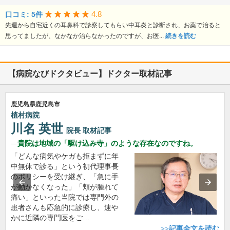
4.8
口コミ: 5件
先週から自宅近くの耳鼻科で診察してもらい中耳炎と診断され、お薬で治ると
思ってましたが、なかなか治らなかったのですが、お医...
続きを読む
【病院なびドクタビュー】ドクター取材記事
鹿児島県鹿児島市
植村病院
川名 英世
院長
取材記事
貴院は地域の「駆け込み寺」のような存在なのですね。
「どんな病気やケガも拒まずに年
中無休で診る」という初代理事長
のポリシーを受け継ぎ、「急に手
が動かなくなった」「頬が腫れて
痛い」といった当院では専門外の
患者さんも応急的に診療し、速や
かに近隣の専門医をご…
>>記事全文を読む