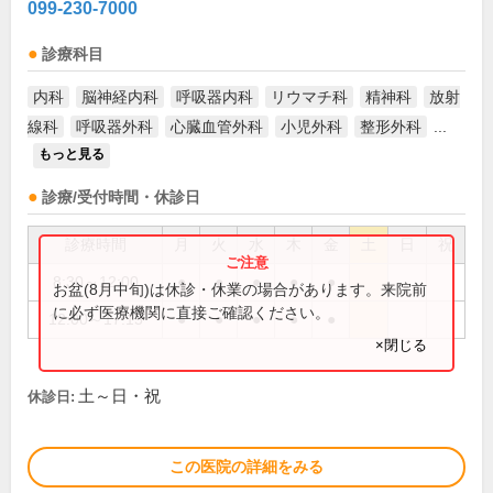
099-230-7000
診療科目
内科
脳神経内科
呼吸器内科
リウマチ科
精神科
放射
線科
呼吸器外科
心臓血管外科
小児外科
整形外科
...
もっと見る
診療/受付時間・休診日
診療時間
月
火
水
木
金
土
日
祝
8:30～12:00
●
●
●
●
●
お盆(8月中旬)は休診・休業の場合があります。来院前
に必ず医療機関に直接ご確認ください。
12:00～17:15
●
●
●
●
●
×閉じる
土～日・祝
休診日:
この医院の詳細をみる