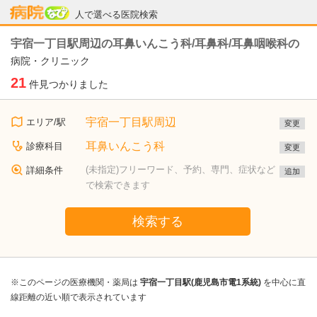
病院なび
人で選べる医院検索
宇宿一丁目駅周辺の耳鼻いんこう科/耳鼻科/耳鼻咽喉科の
病院・クリニック
21
件見つかりました
宇宿一丁目駅周辺
エリア/駅
変更
耳鼻いんこう科
診療科目
変更
(未指定)フリーワード、予約、専門、症状など
詳細条件
追加
で検索できます
検索する
※このページの医療機関・薬局は
宇宿一丁目駅(鹿児島市電1系統)
を中心に直
線距離の近い順で表示されています