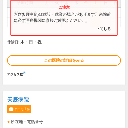
診療時間
月
火
水
木
金
土
日
祝
9:00～12:00
●
●
●
●
●
お盆(8月中旬)は休診・休業の場合があります。来院前
に必ず医療機関に直接ご確認ください。
14:30～17:30
●
●
●
●
×閉じる
木・日・祝
休診日:
この医院の詳細をみる
※
アクセス数
天辰病院
1
口コミ
件
所在地・電話番号