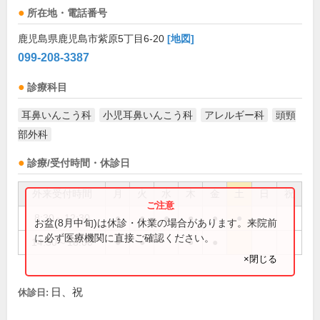
所在地・電話番号
鹿児島県鹿児島市紫原5丁目6-20
[地図]
099-208-3387
診療科目
耳鼻いんこう科
小児耳鼻いんこう科
アレルギー科
頭頸
部外科
診療/受付時間・休診日
外来受付時間
月
火
水
木
金
土
日
祝
8:30～12:30
●
●
●
●
●
●
お盆(8月中旬)は休診・休業の場合があります。来院前
に必ず医療機関に直接ご確認ください。
14:30～18:00
●
●
●
●
×閉じる
日、祝
休診日: