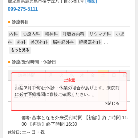
鹿児島県鹿児島市桜ケ丘八丁目35番1号
[地図]
099-275-5111
診療科目
内科
心療内科
精神科
呼吸器内科
リウマチ科
小児
科
外科
整形外科
脳神経外科
呼吸器外科
...
もっと見る
診療/受付時間・休診日
診療時間
月
火
水
木
金
土
日
祝
8:30～12:00
●
●
●
●
●
お盆(8月中旬)は休診・休業の場合があります。来院前
に必ず医療機関に直接ご確認ください。
12:00～17:00
●
●
●
●
●
×閉じる
基本となる外来受付時間 【初診】終了時間 11:
備考:
00 【再診】終了時間 16:30
土～日・祝
休診日: