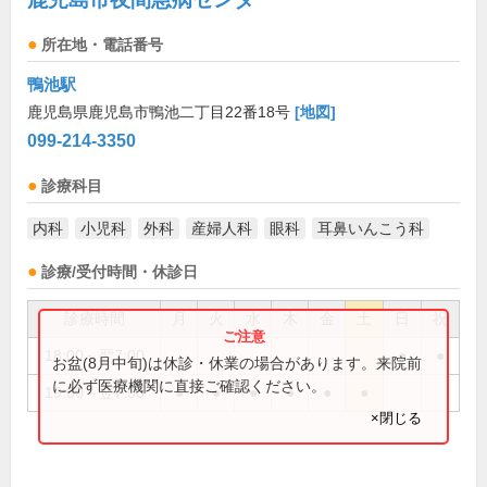
所在地・電話番号
鴨池駅
鹿児島県鹿児島市鴨池二丁目22番18号
[地図]
099-214-3350
診療科目
内科
小児科
外科
産婦人科
眼科
耳鼻いんこう科
診療/受付時間・休診日
診療時間
月
火
水
木
金
土
日
祝
18:00～翌7:00
●
●
お盆(8月中旬)は休診・休業の場合があります。来院前
に必ず医療機関に直接ご確認ください。
19:00～翌7:00
●
●
●
●
●
●
×閉じる