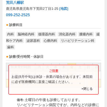
荒田八幡駅
鹿児島県鹿児島市下荒田2丁目1-25
[地図]
099-252-2525
診療科目
内科
脳神経内科
循環器内科
消化器内科
腫瘍内科
緩
和ケア内科
泌尿器科
心療内科
リハビリテーション科
歯科
診療/受付時間・休診日
外来受付時間
月
火
水
木
金
土
日
祝
8:30～12:00
●
●
●
●
●
●
お盆(8月中旬)は休診・休業の場合があります。来院前
に必ず医療機関に直接ご確認ください。
13:30～17:00
●
●
●
●
●
●
×閉じる
土曜日の午後も診療しております。
備考:
リハビリテーション病院ですが、内科などの診療に