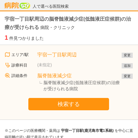
病院なび
人で選べる医院検索
宇宿一丁目駅周辺の脳脊髄液減少症(低髄液圧症候群)の治
療が受けられる
病院・クリニック
1
件見つかりました
宇宿一丁目駅周辺
エリア/駅
変更
(未指定)
診療科目
追加
脳脊髄液減少症
詳細条件
変更
脳脊髄液減少症(低髄液圧症候群)の治療
が受けられる病院
検索する
※このページの医療機関・薬局は
宇宿一丁目駅(鹿児島市電1系統)
を中心に直
線距離の近い順で表示されています