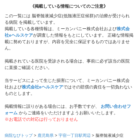
《掲載している情報についてのご注意》
この一覧には 脳脊髄液減少症(低髄液圧症候群)の治療が受けられ
る病院 を掲載しています。
掲載している各種情報は、ミーカンパニー株式会社および
株式会
社eヘルスケア
が調査した情報をもとにしています。 正確な情報掲
載に努めておりますが、内容を完全に保証するものではありませ
ん。
掲載されている医院を受診される場合は、事前に必ず該当の医院
に直接ご確認ください。
当サービスによって生じた損害について、ミーカンパニー株式会
社および
株式会社eヘルスケア
ではその賠償の責任を一切負わない
ものとします。
掲載情報に誤りがある場合には、お手数ですが、
お問い合わせフ
ォーム
からご連絡をいただけますようお願いいたします。
※お電話での対応は行っておりません
病院なびトップ
>
鹿児島県
>
宇宿一丁目駅周辺
>
脳脊髄液減少症