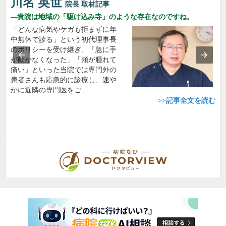
川名 英世
院長
取材記事
貴院は地域の「駆け込み寺」のような存在なのですね。
「どんな病気やケガも拒まずに年
中無休で診る」という初代理事長
のポリシーを受け継ぎ、「急に手
が動かなくなった」「頬が腫れて
痛い」といった当院では専門外の
患者さんも応急的に診療し、速や
かに近隣の専門医をご…
>>記事全文を読む