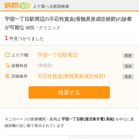
病院なび
人で選べる医院検索
宇宿一丁目駅周辺の不応性貧血(骨髄異形成症候群)の診察
が可能な
病院・クリニック
1
件見つかりました
宇宿一丁目駅周辺
エリア/駅
変更
(未指定)
診療科目
追加
不応性貧血(骨髄異形成症候群)
詳細条件
変更
検索する
※このページの医療機関・薬局は
宇宿一丁目駅(鹿児島市電1系統)
を中心に直
線距離の近い順で表示されています