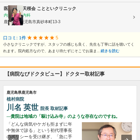
医療法人 天桜会
ことといクリニック
内科, 血液内科
鹿児島県鹿児島市真砂本町13-3
5
口コミ: 1件
小さなクリニックですが、スタッフの感じも良く、先生も丁寧に話を聴いてく
れます。院内処方なので、あまり待たずにそこでお薬ま...
続きを読む
【病院なびドクタビュー】ドクター取材記事
鹿児島県鹿児島市
植村病院
川名 英世
院長
取材記事
貴院は地域の「駆け込み寺」のような存在なのですね。
「どんな病気やケガも拒まずに年
中無休で診る」という初代理事長
のポリシーを受け継ぎ、「急に手