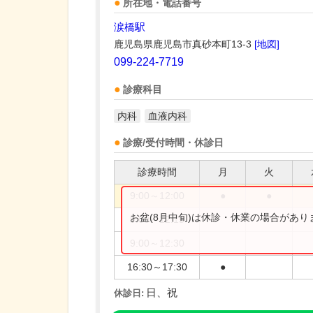
所在地・電話番号
涙橋駅
鹿児島県鹿児島市真砂本町13-3
[地図]
099-224-7719
診療科目
内科
血液内科
診療/受付時間・休診日
診療時間
月
火
9:00～12:00
●
●
お盆(8月中旬)は休診・休業の場合があ
9:00～12:15
9:00～12:30
16:30～17:30
●
日、祝
休診日: