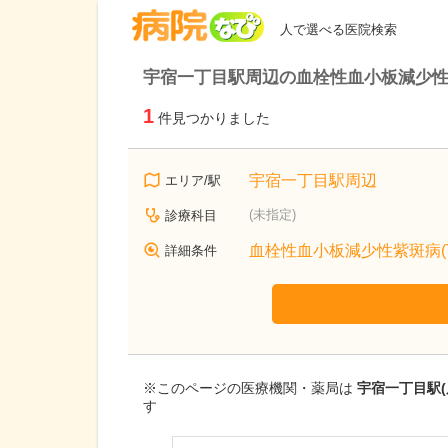
病院なび
人で選べる医院検索
宇宿一丁目駅周辺の血栓性血小板減少性紫
1
件見つかりました
宇宿一丁目駅周辺
エリア/駅
(未指定)
診療科目
血栓性血小板減少性紫斑病(T
詳細条件
※このページの医療機関・薬局は
宇宿一丁目駅(
す