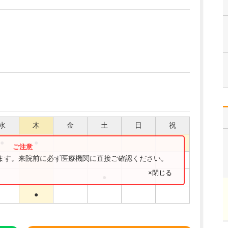
水
木
金
土
日
祝
●
●
ります。来院前に必ず医療機関に直接ご確認ください。
●
×閉じる
●
●