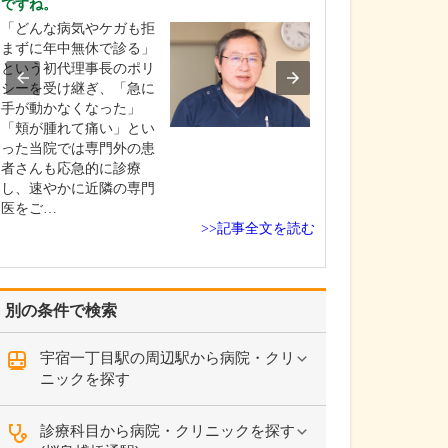
ですね。
貴院の診療内容
「どんな病気やケガも拒
内科・小児科・
まずに年中無休で診る」
を掲げ、地域に
という初代理事長のポリ
総合的な診療を
シーを受け継ぎ、「急に
ます。風邪や生
手が動かなくなった」
といった一般内
「頬が腫れて痛い」とい
から、外傷や関
った当院では専門外の患
の痛みなどの整
者さんも応急的に診療
な症状まで幅広
し、速やかに近隣の専門
ており、お子さ
医をご…
高…
>>記事全文を読む
別の条件で検索
宇宿一丁目駅の周辺駅から病院・クリ
ニックを探す
診療科目から病院・クリニックを探す