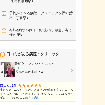
(桜島桟橋通駅)
予約ができる病院・クリニックを探す(宇
宿一丁目駅)
各都道府県の休日・夜間診療、救急、当
番医情報
口コミがある病院・クリニック
医療法人 天桜会
ことといクリニック
内科, 血液内科
鹿児島県鹿児島市真砂本町13-3
5
口コミ: 1件
小さなクリニックですが、スタッフの感じも良く、先生も
丁寧に話を聴いてくれます。院内処方なので、あまり待た
ずにそこでお薬ま...
続きを読む