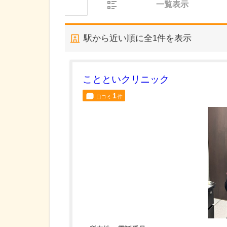
一覧表示
駅から近い順に全
1
件を表示
ことといクリニック
1
口コミ
件