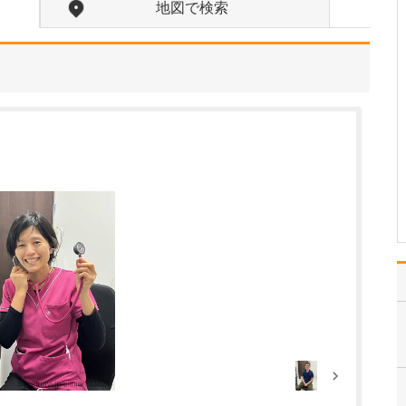
地図で検索
中学生のときに出会った
女性の歯科医師に憧れた
ことです。幼い頃は「歯
科医師は男性がする仕
事」というイメージをも
っていたのですが、その
先生の治療を受けたこと
で認識が変わりました。
子どもにとって歯科医院
は敬…
>>記事全文を読む