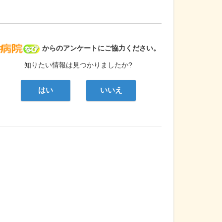
病院なび
からのアンケートにご協力ください。
知りたい情報は見つかりましたか?
はい
いいえ