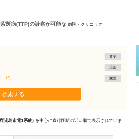
斑病(TTP)の診察が可能な
病院・クリニック
変更
追加
TP)
変更
検索する
鹿児島県鹿児島市
あいろ歯科医院
鹿児島市電1系統)
を中心に直線距離の近い順で表示されていま
小濱 文色
院長
取材記事
歯科医師を志したきっかけを教えてください。