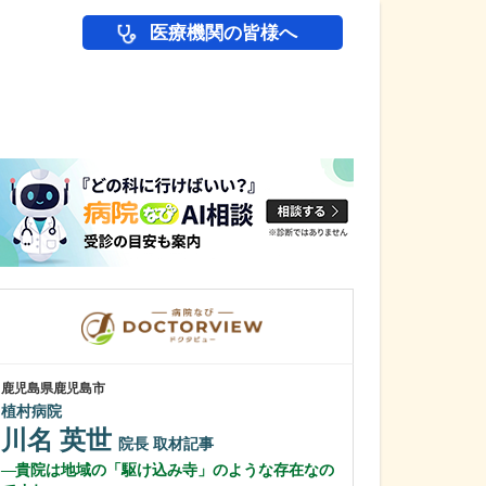
医療機関の皆様へ
医師(ドクター)の
鹿児島県鹿児島市
鹿児島県鹿児島市
植村病院
緑ヶ丘クリニッ
新田 翔
川名 英世
院長
院長
取材記事
桂 久和
貴院は地域の「駆け込み寺」のような存在なの
医師