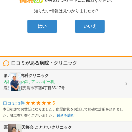
病院なび
からのアンケートにご協力ください。
知りたい情報は見つかりましたか?
はい
いいえ
口コミがある病院・クリニック
まごころ内科クリニック
内科, 神経内科, アレルギー科, ...
鹿児島県鹿児島市宇宿4丁目35-17号
5
口コミ: 3件
本日初診でお世話になりました。病歴病状をお話して的確な診断を頂きまし
た。誠に有り難うございました。
続きを読む
医療法人 天桜会
ことといクリニック