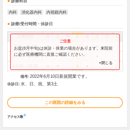
診療科目
内科
消化器内科
内視鏡内科
診療/受付時間・休診日
診療時間
月
火
水
木
金
土
日
祝
9:00～12:30
●
●
●
●
●
お盆(8月中旬)は休診・休業の場合があります。来院前
に必ず医療機関に直接ご確認ください。
14:00～17:00
●
×閉じる
14:00～18:30
●
●
●
●
2022年6月10日新規開業です。
備考:
水、日、祝、第3土
休診日:
この医院の詳細をみる
※
アクセス数