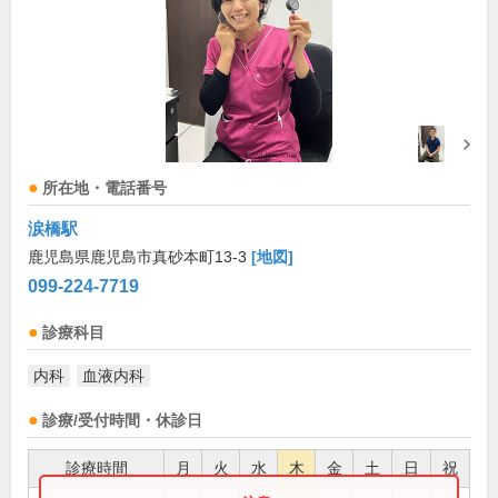
所在地・電話番号
涙橋駅
鹿児島県鹿児島市真砂本町13-3
[地図]
099-224-7719
診療科目
内科
血液内科
診療/受付時間・休診日
診療時間
月
火
水
木
金
土
日
祝