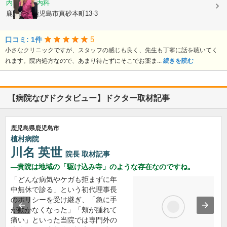
内科, 血液内科
鹿児島県鹿児島市真砂本町13-3
5
口コミ: 1件
小さなクリニックですが、スタッフの感じも良く、先生も丁寧に話を聴いてく
れます。院内処方なので、あまり待たずにそこでお薬ま...
続きを読む
【病院なびドクタビュー】ドクター取材記事
鹿児島県鹿児島市
植村病院
川名 英世
院長
取材記事
貴院は地域の「駆け込み寺」のような存在なのですね。
「どんな病気やケガも拒まずに年
中無休で診る」という初代理事長
のポリシーを受け継ぎ、「急に手
が動かなくなった」「頬が腫れて
痛い」といった当院では専門外の