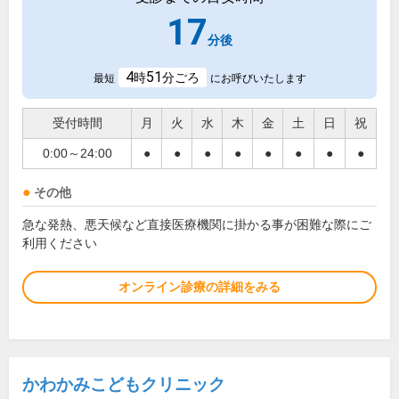
17
分後
4
51
時
分ごろ
最短
にお呼びいたします
受付時間
月
火
水
木
金
土
日
祝
0:00～24:00
●
●
●
●
●
●
●
●
その他
急な発熱、悪天候など直接医療機関に掛かる事が困難な際にご
利用ください
オンライン診療の詳細をみる
かわかみこどもクリニック