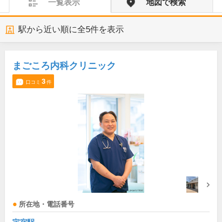
一覧表示
地図で検索
駅から近い順に全
5
件を表示
まごころ内科クリニック
3
口コミ
件
所在地・電話番号