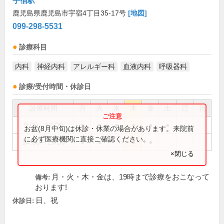
宇宿駅
鹿児島県鹿児島市宇宿4丁目35-17号
[地図]
099-298-5531
診療科目
内科
神経内科
アレルギー科
血液内科
呼吸器科
診療/受付時間・休診日
診療時間
月
火
水
木
金
土
日
祝
9:00～12:00
●
●
●
●
●
●
お盆(8月中旬)は休診・休業の場合があります。来院前
に必ず医療機関に直接ご確認ください。
14:00～19:00
●
●
●
●
×閉じる
月・火・木・金は、19時まで診療をおこなって
備考:
おります!
日、祝
休診日: