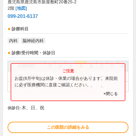
鹿児島県鹿児島市新屋敷町20番25-2
2階
[地図]
099-201-6137
診療科目
内科
脳神経内科
診療/受付時間・休診日
診療時間
月
火
水
木
金
土
日
祝
9:00～13:30
●
●
●
●
●
お盆(8月中旬)は休診・休業の場合があります。来院前
に必ず医療機関に直接ご確認ください。
15:00～19:00
●
●
●
●
●
×閉じる
木、日、祝
休診日:
この医院の詳細をみる