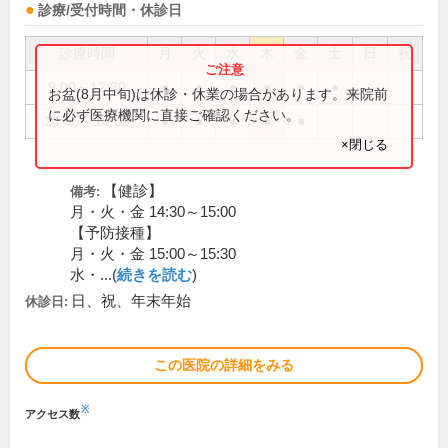
診療/受付時間・休診日
診療時間
月
火
水
木
金
土
日
祝
9:00～12:30
●
●
●
●
●
●
お盆(8月中旬)は休診・休業の場合があります。来院前
に必ず医療機関に直接ご確認ください。
14:30～18:00
●
●
●
●
●
×閉じる
【健診】
備考:
月・火・金 14:30～15:00
【予防接種】
月・火・金 15:00～15:30
水・...(
続きを読む
)
日、祝、年末年始
休診日:
この医院の詳細をみる
※
アクセス数