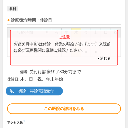
眼科
診療/受付時間・休診日
診療時間
月
火
水
木
金
土
日
祝
9:00～12:30
●
●
●
●
●
お盆(8月中旬)は休診・休業の場合があります。来院前
に必ず医療機関に直接ご確認ください。
14:00～18:00
●
●
●
●
●
×閉じる
受付は診療終了30分前まで
備考:
木、日、祝、年末年始
休診日:
初診・再診電話受付
この医院の詳細をみる
※
アクセス数