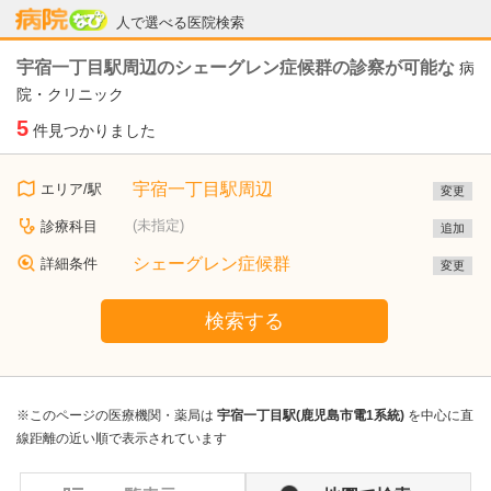
病院なび
人で選べる医院検索
宇宿一丁目駅周辺のシェーグレン症候群の診察が可能な
病
院・クリニック
5
件見つかりました
宇宿一丁目駅周辺
エリア/駅
変更
(未指定)
診療科目
追加
シェーグレン症候群
詳細条件
変更
検索する
※このページの医療機関・薬局は
宇宿一丁目駅(鹿児島市電1系統)
を中心に直
線距離の近い順で表示されています