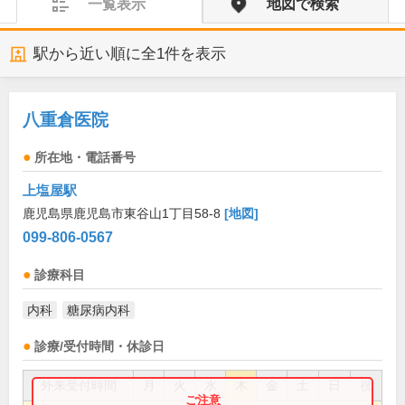
一覧表示
地図で検索
駅から近い順に全
1
件を表示
八重倉医院
所在地・電話番号
上塩屋駅
鹿児島県鹿児島市東谷山1丁目58-8
[地図]
099-806-0567
診療科目
内科
糖尿病内科
診療/受付時間・休診日
外来受付時間
月
火
水
木
金
土
日
祝