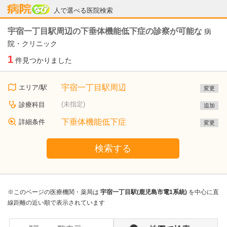
病院なび
人で選べる医院検索
宇宿一丁目駅周辺の下垂体機能低下症の診察が可能な
病
院・クリニック
1
件見つかりました
宇宿一丁目駅周辺
エリア/駅
変更
(未指定)
診療科目
追加
下垂体機能低下症
詳細条件
変更
検索する
※このページの医療機関・薬局は
宇宿一丁目駅(鹿児島市電1系統)
を中心に直
線距離の近い順で表示されています