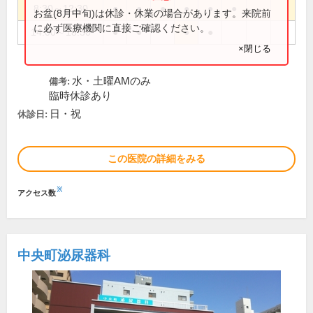
8:30～12:30
●
●
●
●
●
●
お盆(8月中旬)は休診・休業の場合があります。来院前
に必ず医療機関に直接ご確認ください。
14:00～18:30
●
●
●
●
×閉じる
水・土曜AMのみ
備考:
臨時休診あり
日・祝
休診日:
この医院の詳細をみる
※
アクセス数
中央町泌尿器科