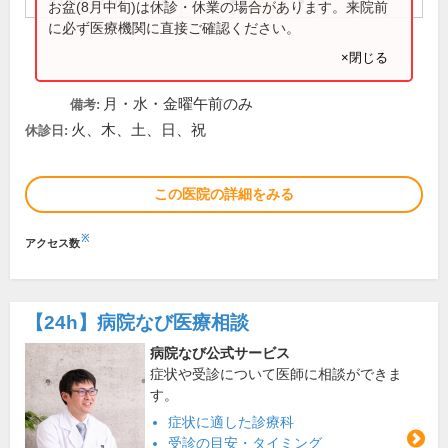
9:00～12:00
●
●
●
お盆(8月中旬)は休診・休業の場合があります。来院前
に必ず医療機関に直接ご確認ください。
×閉じる
月・水・金曜午前のみ
備考:
火、木、土、日、祝
休診日:
この医院の詳細をみる
※
アクセス数
【24h】
病院なび医療相談
病院なび公式サービス
症状や受診について医師に相談ができま
す。
症状に適した診療科
受診の目安・タイミング