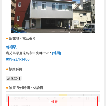
所在地・電話番号
都通駅
鹿児島県鹿児島市中央町32-37
[地図]
099-214-3400
診療科目
泌尿器科
診療/受付時間・休診日
診療時間
月
火
水
木
金
土
日
祝