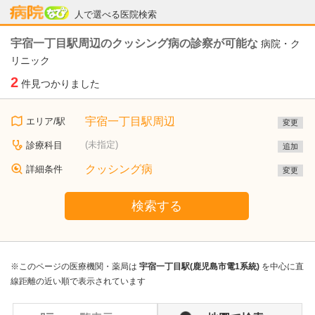
病院なび
人で選べる医院検索
宇宿一丁目駅周辺のクッシング病の診察が可能な
病院・ク
リニック
2
件見つかりました
宇宿一丁目駅周辺
エリア/駅
変更
(未指定)
診療科目
追加
クッシング病
詳細条件
変更
検索する
※このページの医療機関・薬局は
宇宿一丁目駅(鹿児島市電1系統)
を中心に直
線距離の近い順で表示されています