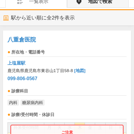
一覧表示
地図で検索
駅から近い順に全
2
件を表示
八重倉医院
所在地・電話番号
上塩屋駅
鹿児島県鹿児島市東谷山1丁目58-8
[地図]
099-806-0567
診療科目
内科
糖尿病内科
診療/受付時間・休診日
外来受付時間
月
火
水
木
金
土
日
祝