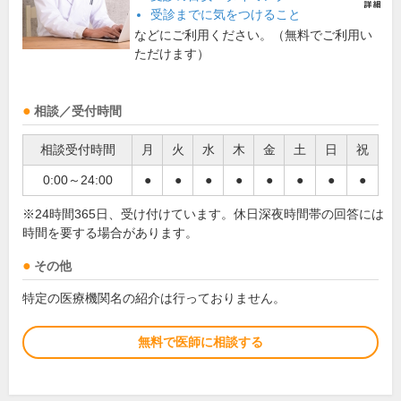
受診までに気をつけること
などにご利用ください。（無料でご利用い
ただけます）
相談／受付時間
相談受付時間
月
火
水
木
金
土
日
祝
0:00～24:00
●
●
●
●
●
●
●
●
※24時間365日、受け付けています。休日深夜時間帯の回答には
時間を要する場合があります。
その他
特定の医療機関名の紹介は行っておりません。
無料で医師に相談する