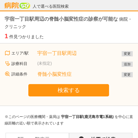
病院なび
人で選べる医院検索
宇宿一丁目駅周辺の脊髄小脳変性症の診察が可能な
病院・
クリニック
1
件見つかりました
宇宿一丁目駅周辺
エリア/駅
変更
(未指定)
診療科目
追加
脊髄小脳変性症
詳細条件
変更
検索する
※このページの医療機関・薬局は
宇宿一丁目駅(鹿児島市電1系統)
を中心に直
線距離の近い順で表示されています