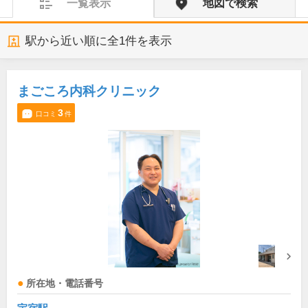
一覧表示
地図で検索
駅から近い順に全
1
件を表示
まごころ内科クリニック
3
口コミ
件
所在地・電話番号