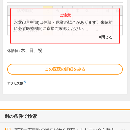
診療時間
月
火
水
木
金
土
日
祝
9:00～13:30
●
●
●
●
●
お盆(8月中旬)は休診・休業の場合があります。来院前
に必ず医療機関に直接ご確認ください。
15:00～19:00
●
●
●
●
●
×閉じる
木、日、祝
休診日:
この医院の詳細をみる
※
アクセス数
別の条件で検索
宇宿一丁目駅の周辺駅から病院・クリニックを探す