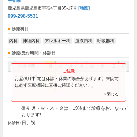
宇宿駅
鹿児島県鹿児島市宇宿4丁目35-17号
[地図]
099-298-5531
診療科目
内科
神経内科
アレルギー科
血液内科
呼吸器科
診療/受付時間・休診日
診療時間
月
火
水
木
金
土
日
祝
9:00～12:00
●
●
●
●
●
●
お盆(8月中旬)は休診・休業の場合があります。来院前
に必ず医療機関に直接ご確認ください。
14:00～19:00
●
●
●
●
×閉じる
月・火・木・金は、19時まで診療をおこなって
備考:
おります!
日、祝
休診日: