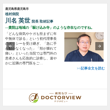
鹿児島県鹿児島市
植村病院
川名 英世
院長
取材記事
貴院は地域の「駆け込み寺」のような存在なのですね。
「どんな病気やケガも拒まずに年
中無休で診る」という初代理事長
のポリシーを受け継ぎ、「急に手
が動かなくなった」「頬が腫れて
痛い」といった当院では専門外の
患者さんも応急的に診療し、速や
かに近隣の専門医をご…
>>記事全文を読む