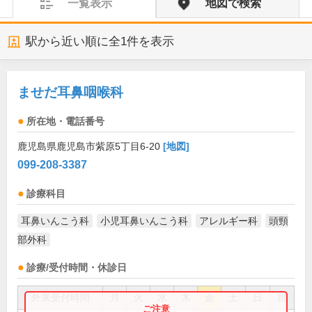
一覧表示
地図で検索
駅から近い順に全
1
件を表示
ませだ耳鼻咽喉科
所在地・電話番号
鹿児島県鹿児島市紫原5丁目6-20
[地図]
099-208-3387
診療科目
耳鼻いんこう科
小児耳鼻いんこう科
アレルギー科
頭頸
部外科
診療/受付時間・休診日
外来受付時間
月
火
水
木
金
土
日
祝