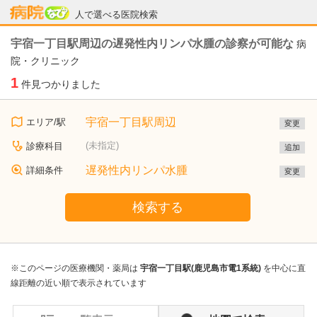
病院なび
人で選べる医院検索
宇宿一丁目駅周辺の遅発性内リンパ水腫の診察が可能な
病
院・クリニック
1
件見つかりました
宇宿一丁目駅周辺
エリア/駅
変更
(未指定)
診療科目
追加
遅発性内リンパ水腫
詳細条件
変更
検索する
※このページの医療機関・薬局は
宇宿一丁目駅(鹿児島市電1系統)
を中心に直
線距離の近い順で表示されています