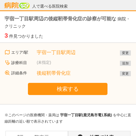
病院なび
人で選べる医院検索
宇宿一丁目駅周辺の後縦靭帯骨化症の診察が可能な
病院・
クリニック
3
件見つかりました
宇宿一丁目駅周辺
エリア/駅
変更
(未指定)
診療科目
追加
後縦靭帯骨化症
詳細条件
変更
検索する
※このページの医療機関・薬局は
宇宿一丁目駅(鹿児島市電1系統)
を中心に直
線距離の近い順で表示されています