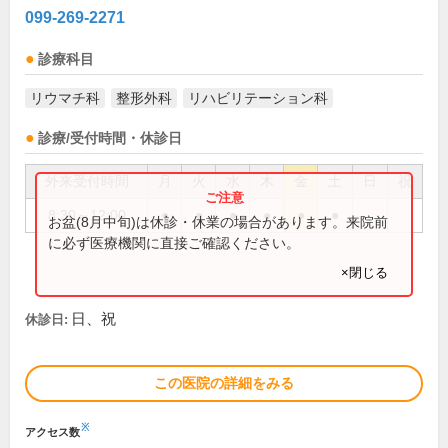
099-269-2271
診療科目
リウマチ科
整形外科
リハビリテーション科
診療/受付時間・休診日
外来受付時間
月
火
水
木
金
土
日
祝
8:30～12:00
●
●
●
●
●
●
お盆(8月中旬)は休診・休業の場合があります。来院前
に必ず医療機関に直接ご確認ください。
×閉じる
日、祝
休診日:
この医院の詳細をみる
※
アクセス数