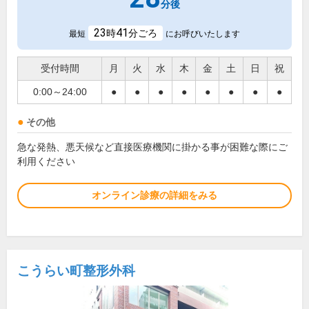
分後
23
41
時
分ごろ
最短
にお呼びいたします
受付時間
月
火
水
木
金
土
日
祝
0:00～24:00
●
●
●
●
●
●
●
●
その他
急な発熱、悪天候など直接医療機関に掛かる事が困難な際にご
利用ください
オンライン診療の詳細をみる
こうらい町整形外科