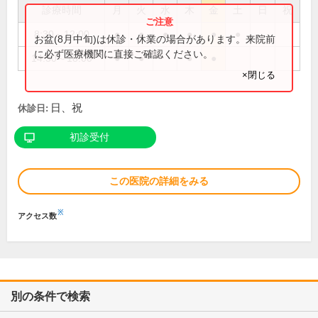
診療時間
月
火
水
木
金
土
日
祝
8:30～12:00
●
●
●
●
●
●
お盆(8月中旬)は休診・休業の場合があります。来院前
に必ず医療機関に直接ご確認ください。
14:30～18:00
●
●
●
●
×閉じる
日、祝
休診日:
初診受付
この医院の詳細をみる
※
アクセス数
別の条件で検索