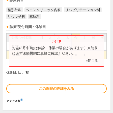
診療科目
整形外科
ペインクリニック内科
リハビリテーション科
リウマチ科
麻酔科
診療/受付時間・休診日
外来受付時間
月
火
水
木
金
土
日
祝
8:30～12:30
●
●
●
●
●
●
お盆(8月中旬)は休診・休業の場合があります。来院前
に必ず医療機関に直接ご確認ください。
14:00～18:00
●
●
●
●
●
●
×閉じる
日、祝
休診日:
この医院の詳細をみる
※
アクセス数