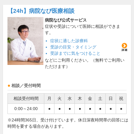
【24h】
病院なび医療相談
病院なび公式サービス
症状や受診について医師に相談ができま
す。
症状に適した診療科
受診の目安・タイミング
受診までに気をつけること
などにご利用ください。（無料でご利用い
ただけます）
相談／受付時間
相談受付時間
月
火
水
木
金
土
日
祝
0:00～24:00
●
●
●
●
●
●
●
●
※24時間365日、受け付けています。休日深夜時間帯の回答には
時間を要する場合があります。