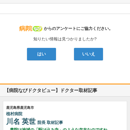
病院なび
からのアンケートにご協力ください。
知りたい情報は見つかりましたか?
はい
いいえ
【病院なびドクタビュー】ドクター取材記事
鹿児島県鹿児島市
植村病院
川名 英世
院長
取材記事
貴院は地域の「駆け込み寺」のような存在なのですね。