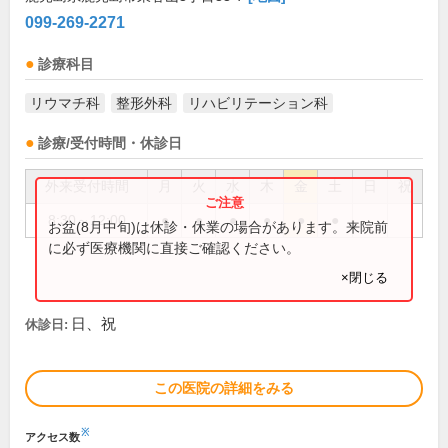
099-269-2271
診療科目
リウマチ科
整形外科
リハビリテーション科
診療/受付時間・休診日
外来受付時間
月
火
水
木
金
土
日
祝
8:30～12:00
●
●
●
●
●
●
お盆(8月中旬)は休診・休業の場合があります。来院前
に必ず医療機関に直接ご確認ください。
×閉じる
日、祝
休診日:
この医院の詳細をみる
※
アクセス数