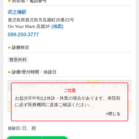
所在地・電話番号
武之橋駅
鹿児島県鹿児島市高麗町26番22号
On Your Mark 高麗3F
[地図]
099-250-3777
診療科目
整形外科
診療/受付時間・休診日
診療時間
月
火
水
木
金
土
日
祝
8:30～12:00
●
●
●
●
●
●
お盆(8月中旬)は休診・休業の場合があります。来院前
に必ず医療機関に直接ご確認ください。
14:30～18:00
●
●
●
●
×閉じる
日、祝
休診日: