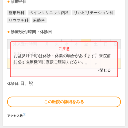
診療科目
整形外科
ペインクリニック内科
リハビリテーション科
リウマチ科
麻酔科
診療/受付時間・休診日
外来受付時間
月
火
水
木
金
土
日
祝
8:30～12:30
●
●
●
●
●
●
お盆(8月中旬)は休診・休業の場合があります。来院前
に必ず医療機関に直接ご確認ください。
14:00～18:00
●
●
●
●
●
●
×閉じる
日、祝
休診日:
この医院の詳細をみる
※
アクセス数