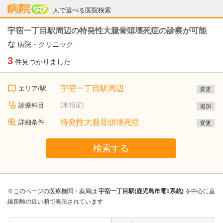
病院なび
人で選べる医院検索
宇宿一丁目駅周辺の特発性大腿骨頭壊死症の診察が可能
な
病院・クリニック
3
件見つかりました
宇宿一丁目駅周辺
エリア/駅
変更
(未指定)
診療科目
追加
特発性大腿骨頭壊死症
詳細条件
変更
検索する
※このページの医療機関・薬局は
宇宿一丁目駅(鹿児島市電1系統)
を中心に直
線距離の近い順で表示されています