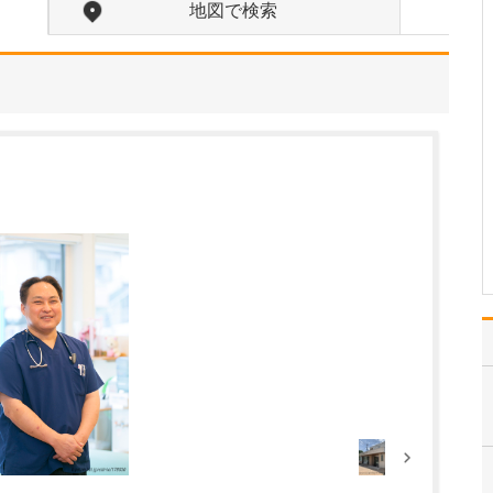
地図で検索
「診断や治療についてわ
かりやすく説明する」
「無駄な治療や投薬をし
ない」「病気と付き合い
ながら人生を楽しく」
「医療の進歩にあわせた
新しい治療を提供する」
をモットーに、地域にお
住まいの皆さんの健康ニ
ーズに…
>>記事全文を読む