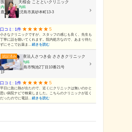
医療法人 天桜会
ことといクリニック
内科, 血液内科
鹿児島県鹿児島市真砂本町13-3
5
口コミ: 1件
小さなクリニックですが、スタッフの感じも良く、先生も
丁寧に話を聴いてくれます。院内処方なので、あまり待た
ずにそこでお薬ま...
続きを読む
医療法人さつき会
ささきクリニック
認証済み
内科, 循環器内科
鹿児島県鹿児島市鴨池2丁目10番21号
1F
5
口コミ: 1件
平日に急に熱が出たので、近くにクリニックは無いのかと
思い病院ナビで検索しました。こちらのクリニックが近く
だったのでに電話...
続きを読む