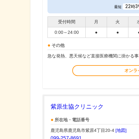
22
3
時
最短
受付時間
月
火
0:00～24:00
●
●
その他
急な発熱、悪天候など直接医療機関に掛かる事
オンラ
紫原生協クリニック
所在地・電話番号
鹿児島県鹿児島市紫原4丁目20-4
[地図]
099-257-8691