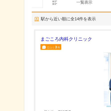
一覧表示
駅から近い順に全
14
件を表示
まごころ内科クリニック
3
口コミ
件