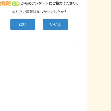
病院なび
からのアンケートにご協力ください。
知りたい情報は見つかりましたか?
はい
いいえ