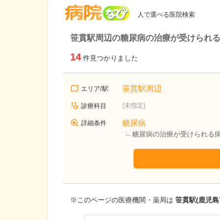
病院なび
人で選べる医院検索
笹貫駅周辺の糖尿病の治療が受けられ
14
件見つかりました
笹貫駅周辺
エリア/駅
(未指定)
診療科目
糖尿病
詳細条件
糖尿病の治療が受けられる
※このページの医療機関・薬局は
笹貫駅(鹿児島