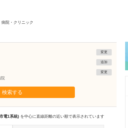
る
病院・クリニック
変更
追加
変更
病院
検索する
東京都大田区
竹内内科小児科医院
五藤 良将
市電1系統)
を中心に直線距離の近い順で表示されています
院長
取材記事
医院の特徴を教えてください。