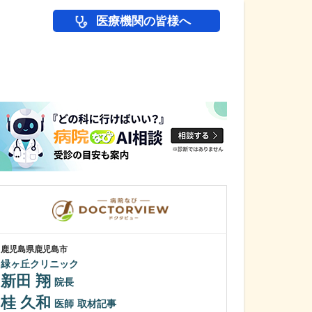
医療機関の皆様へ
医師(ドクター)の
鹿児島県鹿児島市
鹿児島県鹿児島市
緑ヶ丘クリニック
冨永内科
新田 翔
冨永 裕一
院長
桂 久和
外来診療につい
医師
取材記事