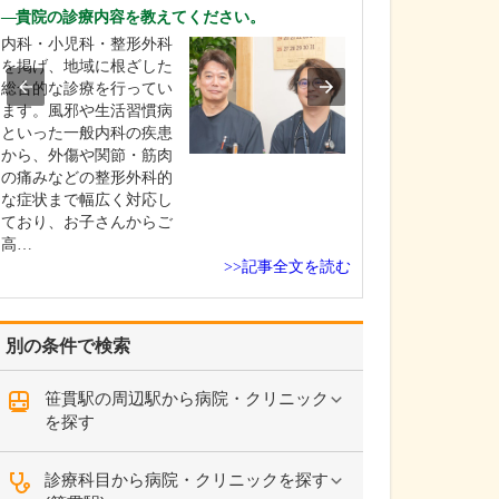
診療されていま
貴院の診療内容を教えてください。
ありますか?
内科・小児科・整形外科
父の代から「地
を掲げ、地域に根ざした
りつけ医として
総合的な診療を行ってい
うなご相談にも
ます。風邪や生活習慣病
という姿勢で診
といった一般内科の疾患
ており、その思
から、外傷や関節・筋肉
も変わっていま
の痛みなどの整形外科的
の専門にかかわ
な症状まで幅広く対応し
なかの不調や貧
ており、お子さんからご
期障害による不
高…
ど…
>>記事全文を読む
別の条件で検索
笹貫駅の周辺駅から病院・クリニック
を探す
診療科目から病院・クリニックを探す