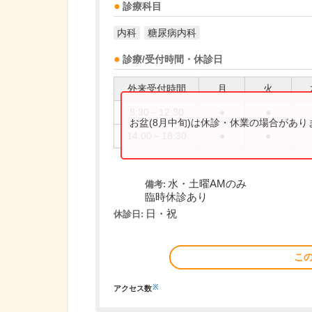
診療科目
内科
糖尿病内科
診療/受付時間・休診日
外来受付時間
月
火
8:30～12:30
●
●
お盆(8月中旬)は休診・休業の場合があ
14:00～18:30
●
●
水・土曜AMのみ
備考:
臨時休診あり
日・祝
休診日:
こ
※
アクセス数