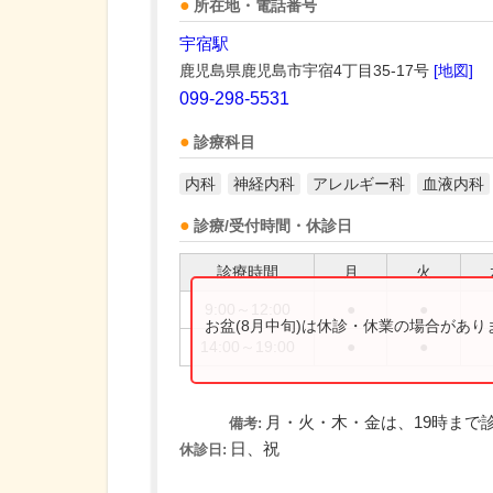
所在地・電話番号
宇宿駅
鹿児島県鹿児島市宇宿4丁目35-17号
[地図]
099-298-5531
診療科目
内科
神経内科
アレルギー科
血液内科
診療/受付時間・休診日
診療時間
月
火
9:00～12:00
●
●
お盆(8月中旬)は休診・休業の場合があ
14:00～19:00
●
●
月・火・木・金は、19時まで
備考:
日、祝
休診日: