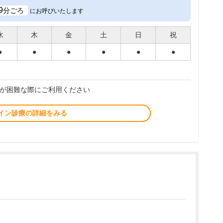
9
分ごろ
にお呼びいたします
水
木
金
土
日
祝
●
●
●
●
●
●
が困難な際にご利用ください
イン診療の詳細をみる