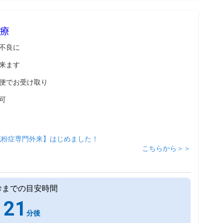
療
不良に
来ます
便でお受け取り
可
花粉症専門外来】はじめました！
こちらから＞＞
診までの目安時間
21
分後