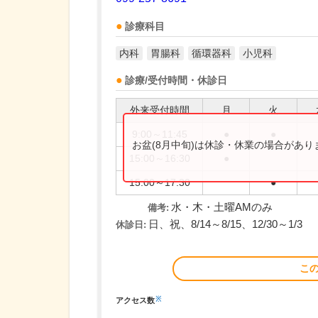
診療科目
内科
胃腸科
循環器科
小児科
診療/受付時間・休診日
外来受付時間
月
火
9:00～11:45
●
●
お盆(8月中旬)は休診・休業の場合があ
15:00～16:30
●
15:00～17:30
●
水・木・土曜AMのみ
備考:
日、祝、8/14～8/15、12/30～1/3
休診日:
こ
※
アクセス数