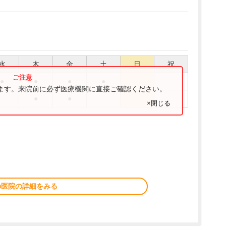
水
木
金
土
日
祝
●
●
●
●
ります。来院前に必ず医療機関に直接ご確認ください。
●
●
×閉じる
の医院の詳細をみる