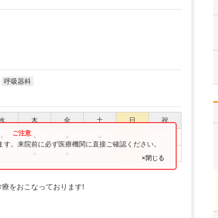
呼吸器科
水
木
金
土
日
祝
●
●
●
●
ります。来院前に必ず医療機関に直接ご確認ください。
●
●
×閉じる
診療をおこなっております!