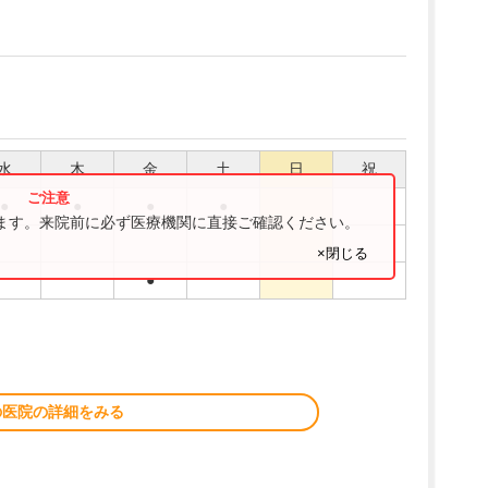
水
木
金
土
日
祝
●
●
●
●
ります。来院前に必ず医療機関に直接ご確認ください。
×閉じる
●
の医院の詳細をみる