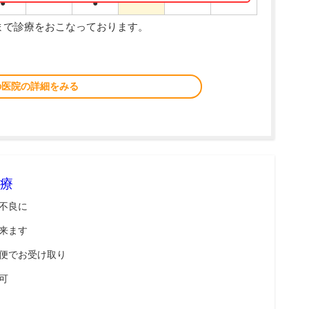
●
●
分まで診療をおこなっております。
の医院の詳細をみる
療
不良に
来ます
便でお受け取り
可