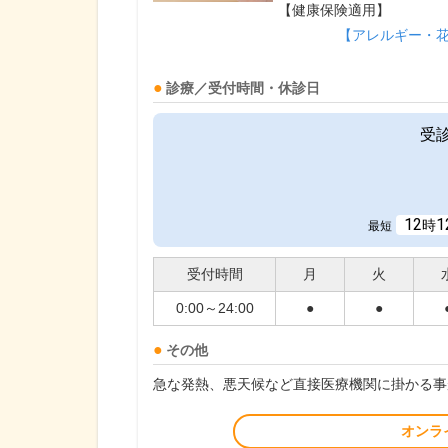
【健康保険適用】
【アレルギー・
診療／受付時間・休診日
受
12
1
時
最短
受付時間
月
火
0:00～24:00
●
●
その他
急な発熱、悪天候など直接医療機関に掛かる事
オンラ