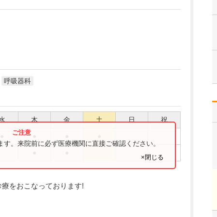
呼吸器科
水
木
金
土
日
祝
●
●
●
●
ります。来院前に必ず医療機関に直接ご確認ください。
●
●
×閉じる
診療をおこなっております!