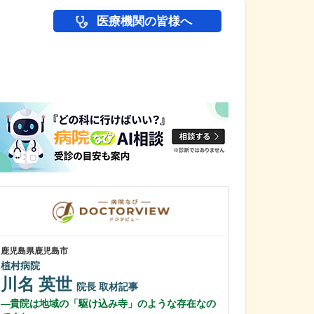
医療機関の皆様へ
医師(ドクター)の
鹿児島県鹿児島市
鹿児島県鹿児島市
植村病院
あいろ歯科医院
川名 英世
小濱 文色
院長
取材記事
貴院は地域の「駆け込み寺」のような存在なの
歯科医師を志し