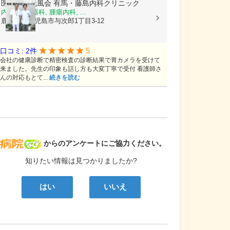
医療法人光風会
有馬・藤島内科クリニック
内科, 消化器科, 腫瘍内科, ...
鹿児島県鹿児島市与次郎1丁目3-12
5
口コミ: 2件
会社の健康診断で精密検査の診断結果で胃カメラを受けて
来ました。先生の印象も話し方も大変丁寧で受付 看護師さ
んの対応もとて...
続きを読む
病院なび
からのアンケートにご協力ください。
知りたい情報は見つかりましたか?
はい
いいえ