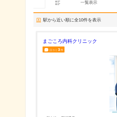
一覧表示
駅から近い順に全
10
件を表示
まごころ内科クリニック
3
口コミ
件