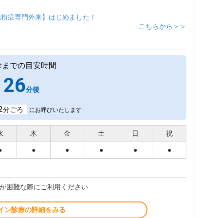
花粉症専門外来】はじめました！
こちらから＞＞
診までの目安時間
26
分後
2
分ごろ
にお呼びいたします
水
木
金
土
日
祝
●
●
●
●
●
●
が困難な際にご利用ください
イン診療の詳細をみる