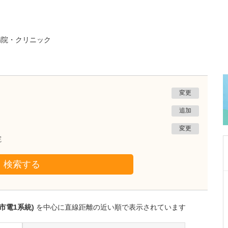
病院・クリニック
変更
追加
変更
院
検索する
鹿児島県鹿児島市
緑ヶ丘クリニック
新田 翔
院長
市電1系統)
を中心に直線距離の近い順で表示されています
桂 久和
医師
取材記事