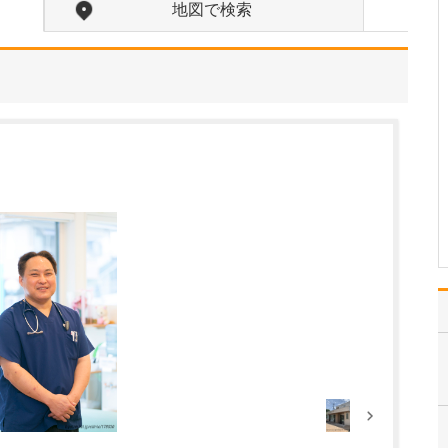
地図で検索
貴院の診療内容を教えてください。
内科・小児科・整形外科
を掲げ、地域に根ざした
総合的な診療を行ってい
ます。風邪や生活習慣病
といった一般内科の疾患
から、外傷や関節・筋肉
の痛みなどの整形外科的
な症状まで幅広く対応し
ており、お子さんからご
高…
>>記事全文を読む