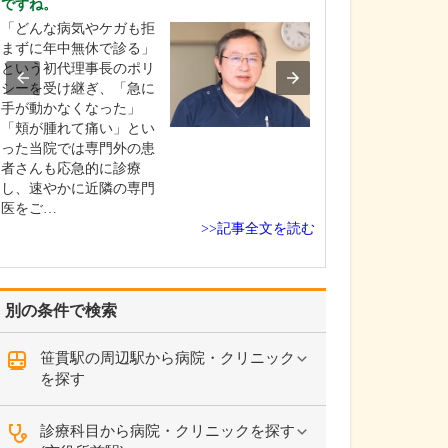
ですね。
中学生のときに
「どんな病気やケガも拒
女性の歯科医師
まずに年中無休で診る」
ことです。幼い
という初代理事長のポリ
科医師は男性が
シーを受け継ぎ、「急に
事」というイメ
手が動かなくなった」
っていたのです
「頬が腫れて痛い」とい
先生の治療を受
った当院では専門外の患
で認識が変わり
者さんも応急的に診療
子どもにとって
し、速やかに近隣の専門
は敬…
医をご…
>>記事全文を読む
別の条件で検索
笹貫駅の周辺駅から病院・クリニック
を探す
診療科目から病院・クリニックを探す