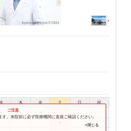
水
木
金
土
日
祝
●
●
●
ります。来院前に必ず医療機関に直接ご確認ください。
●
×閉じる