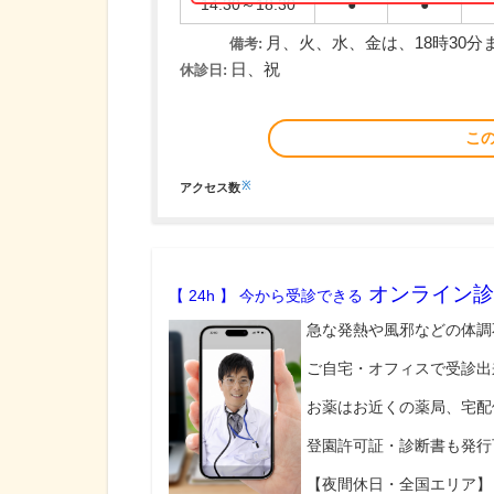
14:30～18:30
●
●
月、火、水、金は、18時30
備考:
日、祝
休診日:
こ
※
アクセス数
オンライン診
【 24h 】 今から受診できる
急な発熱や風邪などの体調
ご自宅・オフィスで受診出
お薬はお近くの薬局、宅配
登園許可証・診断書も発行
【夜間休日・全国エリア】