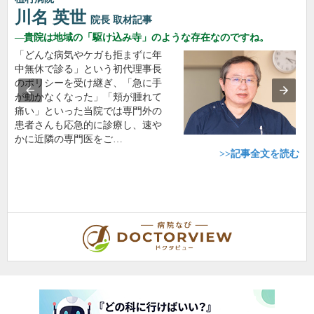
川名 英世
院長
取材記事
貴院は地域の「駆け込み寺」のような存在なのですね。
「どんな病気やケガも拒まずに年
中無休で診る」という初代理事長
のポリシーを受け継ぎ、「急に手
が動かなくなった」「頬が腫れて
痛い」といった当院では専門外の
患者さんも応急的に診療し、速や
かに近隣の専門医をご…
>>記事全文を読む