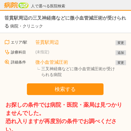
病院なび
人で選べる医院検索
笹貫駅周辺の三叉神経痛などに微小血管減圧術が受けられ
る
病院・クリニック
笹貫駅周辺
エリア/駅
変更
(未指定)
診療科目
追加
微小血管減圧術
詳細条件
変更
三叉神経痛などに微小血管減圧術が受け
られる病院
検索する
お探しの条件では病院・医院・薬局は見つかり
ませんでした。
恐れ入りますが再度別の条件でお調べくださ
い。