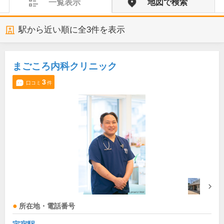
一覧表示
地図で検索
駅から近い順に全
3
件を表示
まごころ内科クリニック
3
口コミ
件
所在地・電話番号