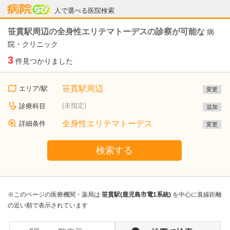
病院なび
人で選べる医院検索
笹貫駅周辺の全身性エリテマトーデスの診察が可能な
病
院・クリニック
3
件見つかりました
笹貫駅周辺
エリア/駅
変更
(未指定)
診療科目
追加
全身性エリテマトーデス
詳細条件
変更
検索する
※このページの医療機関・薬局は
笹貫駅(鹿児島市電1系統)
を中心に直線距離
の近い順で表示されています