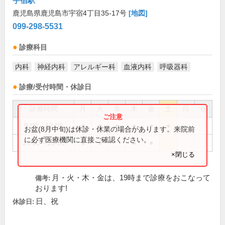
宇宿駅
鹿児島県鹿児島市宇宿4丁目35-17号
[地図]
099-298-5531
診療科目
内科
神経内科
アレルギー科
血液内科
呼吸器科
診療/受付時間・休診日
診療時間
月
火
水
木
金
土
日
祝
9:00～12:00
●
●
●
●
●
●
お盆(8月中旬)は休診・休業の場合があります。来院前
に必ず医療機関に直接ご確認ください。
14:00～19:00
●
●
●
●
×閉じる
月・火・木・金は、19時まで診療をおこなって
備考:
おります!
日、祝
休診日: