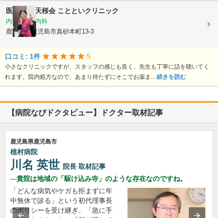
医療法人 天桜会
ことといクリニック
内科, 血液内科
鹿児島県鹿児島市真砂本町13-3
5
口コミ: 1件
小さなクリニックですが、スタッフの感じも良く、先生も丁寧に話を聴いてく
れます。院内処方なので、あまり待たずにそこでお薬ま...
続きを読む
【病院なびドクタビュー】ドクター取材記事
鹿児島県鹿児島市
植村病院
川名 英世
院長
取材記事
貴院は地域の「駆け込み寺」のような存在なのですね。
「どんな病気やケガも拒まずに年
中無休で診る」という初代理事長
のポリシーを受け継ぎ、「急に手