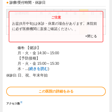
診療/受付時間・休診日
診療時間
月
火
水
木
金
土
日
祝
9:00～12:30
●
●
●
●
●
●
お盆(8月中旬)は休診・休業の場合があります。来院前
に必ず医療機関に直接ご確認ください。
14:30～18:00
●
●
●
●
●
×閉じる
【健診】
備考:
月・火・金 14:30～15:00
【予防接種】
月・火・金 15:00～15:30
水・...(
続きを読む
)
日、祝、年末年始
休診日:
この医院の詳細をみる
※
アクセス数