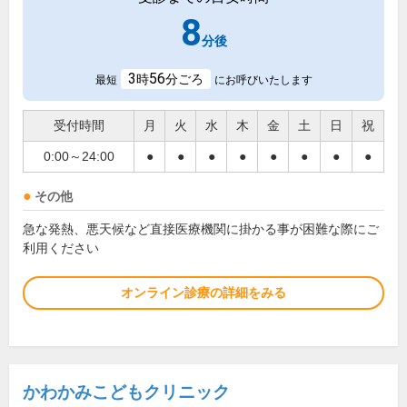
8
分後
3
56
時
分ごろ
最短
にお呼びいたします
受付時間
月
火
水
木
金
土
日
祝
0:00～24:00
●
●
●
●
●
●
●
●
その他
急な発熱、悪天候など直接医療機関に掛かる事が困難な際にご
利用ください
オンライン診療の詳細をみる
かわかみこどもクリニック