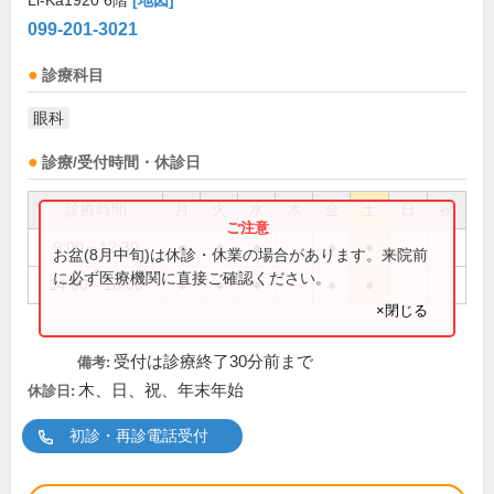
Li-Ka1920 6階
[地図]
099-201-3021
診療科目
眼科
診療/受付時間・休診日
診療時間
月
火
水
木
金
土
日
祝
9:00～12:30
●
●
●
●
●
お盆(8月中旬)は休診・休業の場合があります。来院前
に必ず医療機関に直接ご確認ください。
14:00～18:00
●
●
●
●
●
×閉じる
受付は診療終了30分前まで
備考:
木、日、祝、年末年始
休診日:
初診・再診電話受付