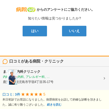
病院なび
からのアンケートにご協力ください。
知りたい情報は見つかりましたか?
はい
いいえ
口コミがある病院・クリニック
まごころ内科クリニック
内科, 神経内科, アレルギー科, ...
鹿児島県鹿児島市宇宿4丁目35-17号
5
口コミ: 3件
本日初診でお世話になりました。病歴病状をお話して的確な診断を頂きまし
た。誠に有り難うございました。
続きを読む