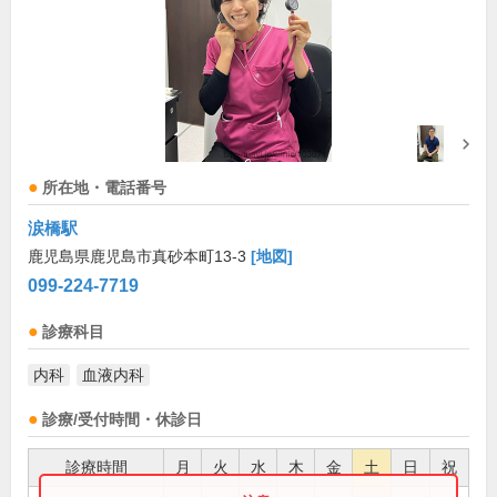
所在地・電話番号
涙橋駅
鹿児島県鹿児島市真砂本町13-3
[地図]
099-224-7719
診療科目
内科
血液内科
診療/受付時間・休診日
診療時間
月
火
水
木
金
土
日
祝