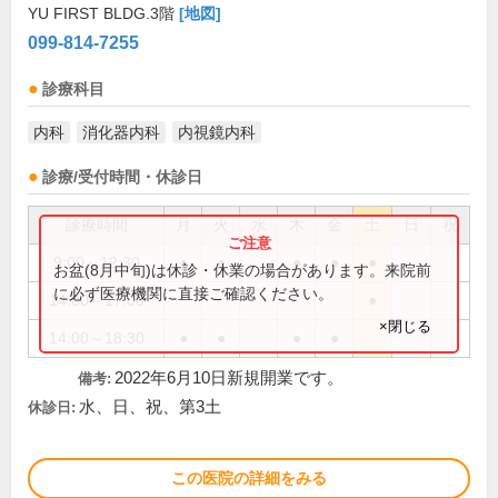
YU FIRST BLDG.3階
[地図]
099-814-7255
診療科目
内科
消化器内科
内視鏡内科
診療/受付時間・休診日
診療時間
月
火
水
木
金
土
日
祝
9:00～12:30
●
●
●
●
●
お盆(8月中旬)は休診・休業の場合があります。来院前
に必ず医療機関に直接ご確認ください。
14:00～17:00
●
×閉じる
14:00～18:30
●
●
●
●
2022年6月10日新規開業です。
備考:
水、日、祝、第3土
休診日:
この医院の詳細をみる