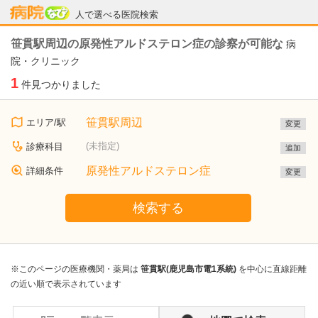
病院なび
人で選べる医院検索
笹貫駅周辺の原発性アルドステロン症の診察が可能な
病
院・クリニック
1
件見つかりました
笹貫駅周辺
エリア/駅
変更
(未指定)
診療科目
追加
原発性アルドステロン症
詳細条件
変更
検索する
※このページの医療機関・薬局は
笹貫駅(鹿児島市電1系統)
を中心に直線距離
の近い順で表示されています