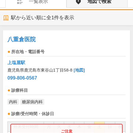
一覧表示
地図で検索
駅から近い順に全
1
件を表示
八重倉医院
所在地・電話番号
上塩屋駅
鹿児島県鹿児島市東谷山1丁目58-8
[地図]
099-806-0567
診療科目
内科
糖尿病内科
診療/受付時間・休診日
外来受付時間
月
火
水
木
金
土
日
祝