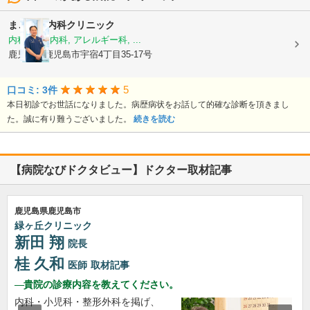
まごころ内科クリニック
内科, 神経内科, アレルギー科, ...
鹿児島県鹿児島市宇宿4丁目35-17号
5
口コミ: 3件
本日初診でお世話になりました。病歴病状をお話して的確な診断を頂きまし
た。誠に有り難うございました。
続きを読む
【病院なびドクタビュー】ドクター取材記事
鹿児島県鹿児島市
緑ヶ丘クリニック
新田 翔
院長
桂 久和
医師
取材記事
貴院の診療内容を教えてください。
内科・小児科・整形外科を掲げ、