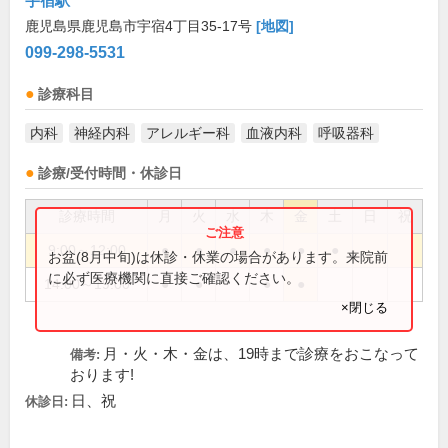
宇宿駅
鹿児島県鹿児島市宇宿4丁目35-17号
[地図]
099-298-5531
診療科目
内科
神経内科
アレルギー科
血液内科
呼吸器科
診療/受付時間・休診日
診療時間
月
火
水
木
金
土
日
祝
9:00～12:00
●
●
●
●
●
●
お盆(8月中旬)は休診・休業の場合があります。来院前
に必ず医療機関に直接ご確認ください。
14:00～19:00
●
●
●
●
×閉じる
月・火・木・金は、19時まで診療をおこなって
備考:
おります!
日、祝
休診日: