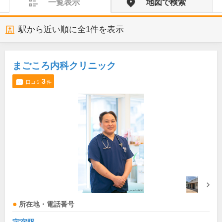
一覧表示
地図で検索
駅から近い順に全
1
件を表示
まごころ内科クリニック
3
口コミ
件
所在地・電話番号