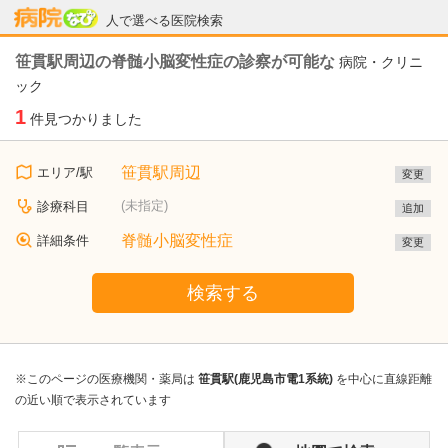
病院なび
人で選べる医院検索
笹貫駅周辺の脊髄小脳変性症の診察が可能な
病院・クリニ
ック
1
件見つかりました
笹貫駅周辺
エリア/駅
変更
(未指定)
診療科目
追加
脊髄小脳変性症
詳細条件
変更
検索する
※このページの医療機関・薬局は
笹貫駅(鹿児島市電1系統)
を中心に直線距離
の近い順で表示されています