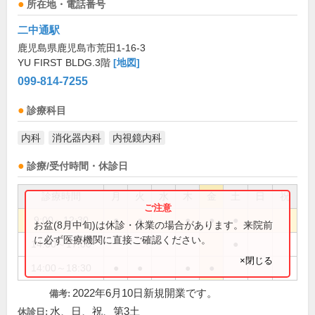
所在地・電話番号
二中通駅
鹿児島県鹿児島市荒田1-16-3
YU FIRST BLDG.3階
[地図]
099-814-7255
診療科目
内科
消化器内科
内視鏡内科
診療/受付時間・休診日
診療時間
月
火
水
木
金
土
日
祝
9:00～12:30
●
●
●
●
●
お盆(8月中旬)は休診・休業の場合があります。来院前
に必ず医療機関に直接ご確認ください。
14:00～17:00
●
×閉じる
14:00～18:30
●
●
●
●
2022年6月10日新規開業です。
備考:
水、日、祝、第3土
休診日: