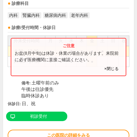
診療科目
内科
腎臓内科
糖尿病内科
老年内科
診療/受付時間・休診日
外来受付時間
月
火
水
木
金
土
日
祝
8:30～12:30
●
●
●
●
●
●
お盆(8月中旬)は休診・休業の場合があります。来院前
に必ず医療機関に直接ご確認ください。
14:00～17:30
●
●
●
●
●
×閉じる
土曜午前のみ
備考:
午後は往診優先
臨時休診あり
日、祝
休診日:
初診受付
この医院の詳細をみる