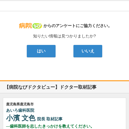
病院なび
からのアンケートにご協力ください。
知りたい情報は見つかりましたか?
はい
いいえ
【病院なびドクタビュー】ドクター取材記事
鹿児島県鹿児島市
あいろ歯科医院
小濱 文色
院長
取材記事
歯科医師を志したきっかけを教えてください。