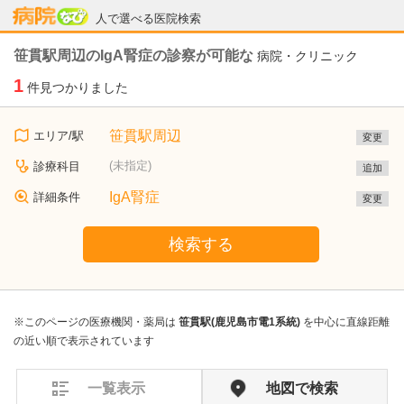
病院なび
人で選べる医院検索
笹貫駅周辺のIgA腎症の診察が可能な
病院・クリニック
1
件見つかりました
笹貫駅周辺
エリア/駅
変更
(未指定)
診療科目
追加
IgA腎症
詳細条件
変更
検索する
※このページの医療機関・薬局は
笹貫駅(鹿児島市電1系統)
を中心に直線距離
の近い順で表示されています
一覧表示
地図で検索