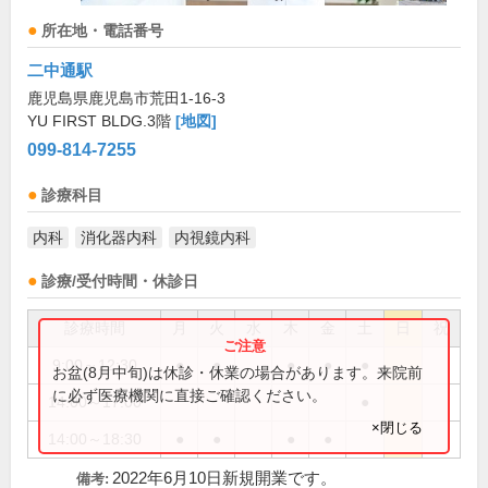
所在地・電話番号
二中通駅
鹿児島県鹿児島市荒田1-16-3
YU FIRST BLDG.3階
[地図]
099-814-7255
診療科目
内科
消化器内科
内視鏡内科
診療/受付時間・休診日
診療時間
月
火
水
木
金
土
日
祝
9:00～12:30
●
●
●
●
●
お盆(8月中旬)は休診・休業の場合があります。来院前
に必ず医療機関に直接ご確認ください。
14:00～17:00
●
×閉じる
14:00～18:30
●
●
●
●
2022年6月10日新規開業です。
備考: