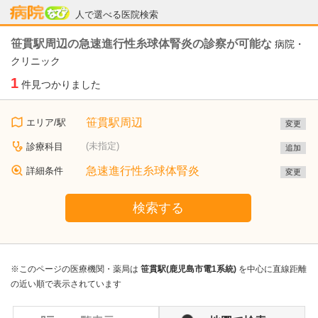
病院なび
人で選べる医院検索
笹貫駅周辺の急速進行性糸球体腎炎の診察が可能な
病院・
クリニック
1
件見つかりました
笹貫駅周辺
エリア/駅
変更
(未指定)
診療科目
追加
急速進行性糸球体腎炎
詳細条件
変更
検索する
※このページの医療機関・薬局は
笹貫駅(鹿児島市電1系統)
を中心に直線距離
の近い順で表示されています