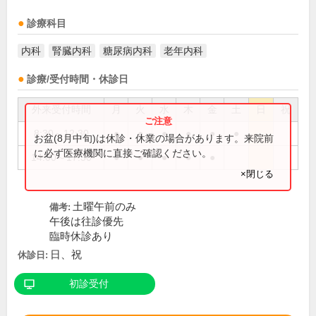
診療科目
内科
腎臓内科
糖尿病内科
老年内科
診療/受付時間・休診日
外来受付時間
月
火
水
木
金
土
日
祝
8:30～12:30
●
●
●
●
●
●
お盆(8月中旬)は休診・休業の場合があります。来院前
に必ず医療機関に直接ご確認ください。
14:00～17:30
●
●
●
●
●
×閉じる
土曜午前のみ
備考:
午後は往診優先
臨時休診あり
日、祝
休診日:
初診受付