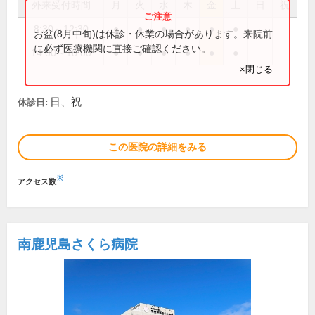
外来受付時間
月
火
水
木
金
土
日
祝
8:30～12:30
●
●
●
●
●
●
お盆(8月中旬)は休診・休業の場合があります。来院前
に必ず医療機関に直接ご確認ください。
14:00～18:00
●
●
●
●
●
●
×閉じる
日、祝
休診日:
この医院の詳細をみる
※
アクセス数
南鹿児島さくら病院