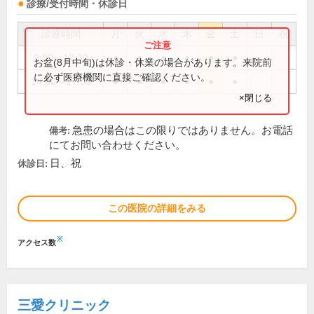
診療/受付時間・休診日
診療時間
月
火
水
木
金
土
日
祝
9:00～12:30
●
●
●
●
●
●
お盆(8月中旬)は休診・休業の場合があります。来院前
に必ず医療機関に直接ご確認ください。
14:00～17:00
●
●
●
●
●
●
×閉じる
急患の場合はこの限りではありません。お電話
備考:
にてお問い合わせください。
日、祝
休診日:
この医院の詳細をみる
※
アクセス数
三愛クリニック