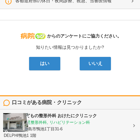
各都道府県の休日・夜間診療、救急、当番医情報
病院なび
からのアンケートにご協力ください。
知りたい情報は見つかりましたか?
はい
いいえ
口コミがある病院・クリニック
おとなとこどもの整形外科 おけたにクリニック
整形外科, 小児整形外科, リハビリテーション科
鹿児島県鹿児島市鴨池1丁目31-6
DELPHI鴨池1 1階