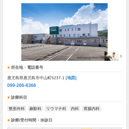
所在地・電話番号
鹿児島県鹿児島市中山町5237-1
[地図]
099-266-6366
診療科目
整形外科
麻酔科
リウマチ科
内科
胃腸内科
診療/受付時間・休診日