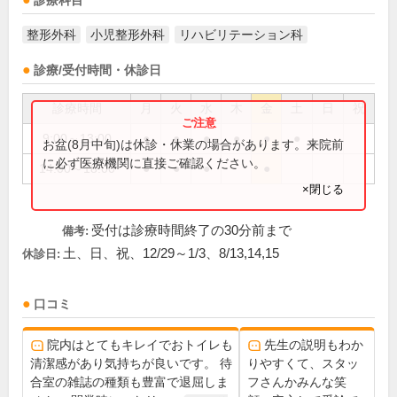
診療科目
整形外科
小児整形外科
リハビリテーション科
診療/受付時間・休診日
診療時間
月
火
水
木
金
土
日
祝
9:00～13:00
●
●
●
●
●
●
お盆(8月中旬)は休診・休業の場合があります。来院前
に必ず医療機関に直接ご確認ください。
14:00～18:00
●
●
●
●
×閉じる
受付は診療時間終了の30分前まで
備考:
土、日、祝、12/29～1/3、8/13,14,15
休診日:
口コミ
院内はとてもキレイでおトイレも
先生の説明もわか
清潔感があり気持ちが良いです。 待
りやすくて、スタッ
合室の雑誌の種類も豊富で退屈しま
フさんかみんな笑