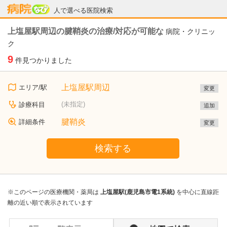
病院なび
人で選べる医院検索
上塩屋駅周辺の腱鞘炎の治療/対応が可能な
病院・クリニッ
ク
9
件見つかりました
上塩屋駅周辺
エリア/駅
変更
(未指定)
診療科目
追加
腱鞘炎
詳細条件
変更
検索する
※このページの医療機関・薬局は
上塩屋駅(鹿児島市電1系統)
を中心に直線距
離の近い順で表示されています