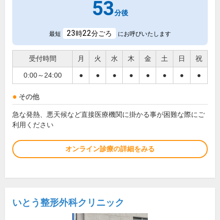
53
分後
23
22
時
分ごろ
最短
にお呼びいたします
受付時間
月
火
水
木
金
土
日
祝
0:00～24:00
●
●
●
●
●
●
●
●
その他
急な発熱、悪天候など直接医療機関に掛かる事が困難な際にご
利用ください
オンライン診療の詳細をみる
いとう整形外科クリニック