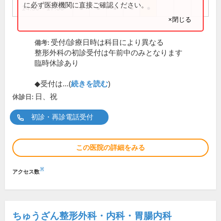
に必ず医療機関に直接ご確認ください。
14:30～17:30
●
●
●
●
●
×閉じる
受付/診療日時は科目により異なる
備考:
整形外科の初診受付は午前中のみとなります
臨時休診あり
◆受付は...(
続きを読む
)
日、祝
休診日:
初診・再診電話受付
この医院の詳細をみる
※
アクセス数
ちゅうざん整形外科・内科・胃腸内科