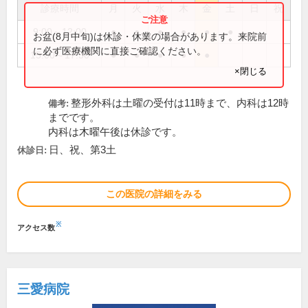
診療時間
月
火
水
木
金
土
日
祝
9:00～12:00
●
●
●
●
●
●
お盆(8月中旬)は休診・休業の場合があります。来院前
に必ず医療機関に直接ご確認ください。
15:00～17:30
●
●
●
●
●
×閉じる
整形外科は土曜の受付は11時まで、内科は12時
備考:
までです。
内科は木曜午後は休診です。
日、祝、第3土
休診日:
この医院の詳細をみる
※
アクセス数
三愛病院