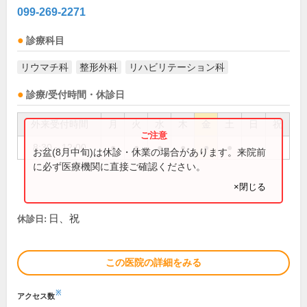
099-269-2271
診療科目
リウマチ科
整形外科
リハビリテーション科
診療/受付時間・休診日
外来受付時間
月
火
水
木
金
土
日
祝
8:30～12:00
●
●
●
●
●
●
お盆(8月中旬)は休診・休業の場合があります。来院前
に必ず医療機関に直接ご確認ください。
×閉じる
日、祝
休診日:
この医院の詳細をみる
※
アクセス数