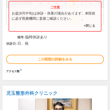
外来受付時間
月
火
水
木
金
土
日
祝
9:00～12:30
●
●
●
●
●
●
お盆(8月中旬)は休診・休業の場合があります。来院前
に必ず医療機関に直接ご確認ください。
14:00～18:00
●
●
●
●
×閉じる
臨時休診あり
備考:
日、祝
休診日:
この医院の詳細をみる
※
アクセス数
児玉整形外科クリニック