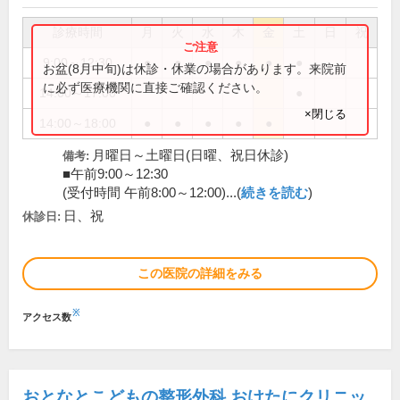
診療時間
月
火
水
木
金
土
日
祝
9:00～12:30
●
●
●
●
●
●
お盆(8月中旬)は休診・休業の場合があります。来院前
に必ず医療機関に直接ご確認ください。
14:00～17:00
●
×閉じる
14:00～18:00
●
●
●
●
●
月曜日～土曜日(日曜、祝日休診)
備考:
■午前9:00～12:30
(受付時間 午前8:00～12:00)...(
続きを読む
)
日、祝
休診日:
この医院の詳細をみる
※
アクセス数
おとなとこどもの整形外科 おけたにクリニッ