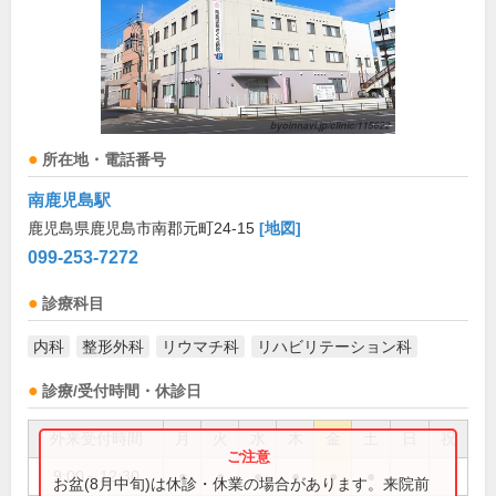
所在地・電話番号
南鹿児島駅
鹿児島県鹿児島市南郡元町24-15
[地図]
099-253-7272
診療科目
内科
整形外科
リウマチ科
リハビリテーション科
診療/受付時間・休診日
外来受付時間
月
火
水
木
金
土
日
祝
9:00～12:30
●
●
●
●
●
●
お盆(8月中旬)は休診・休業の場合があります。来院前