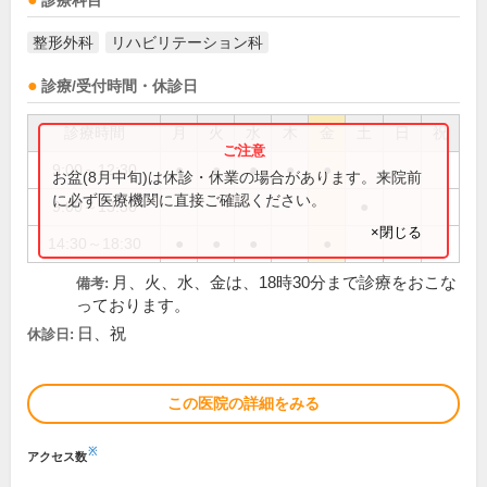
診療科目
整形外科
リハビリテーション科
診療/受付時間・休診日
診療時間
月
火
水
木
金
土
日
祝
9:00～12:30
●
●
●
●
●
お盆(8月中旬)は休診・休業の場合があります。来院前
に必ず医療機関に直接ご確認ください。
9:00～13:30
●
×閉じる
14:30～18:30
●
●
●
●
月、火、水、金は、18時30分まで診療をおこな
備考:
っております。
日、祝
休診日:
この医院の詳細をみる
※
アクセス数