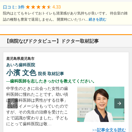
4.33
口コミ: 3件
院内はとてもキレイでおトイレも清潔感があり気持ちが良いです。 待合室の雑
誌の種類も豊富で退屈しません。 開業時にいたリハ...
続きを読む
【病院なびドクタビュー】ドクター取材記事
鹿児島県鹿児島市
あいろ歯科医院
小濱 文色
院長
取材記事
歯科医師を志したきっかけを教えてください。
中学生のときに出会った女性の歯
科医師に憧れたことです。幼い頃
は「歯科医師は男性がする仕事」
というイメージをもっていたので
すが、その先生の治療を受けたこ
とで認識が変わりました。子ども
にとって歯科医院は敬…
>>記事全文を読む