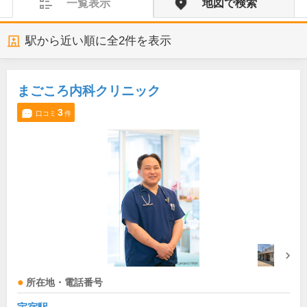
一覧表示
地図で検索
駅から近い順に全
2
件を表示
まごころ内科クリニック
3
口コミ
件
所在地・電話番号