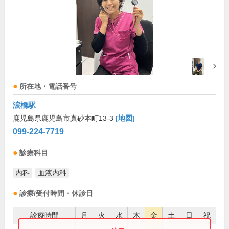
所在地・電話番号
涙橋駅
鹿児島県鹿児島市真砂本町13-3
[地図]
099-224-7719
診療科目
内科
血液内科
診療/受付時間・休診日
診療時間
月
火
水
木
金
土
日
祝