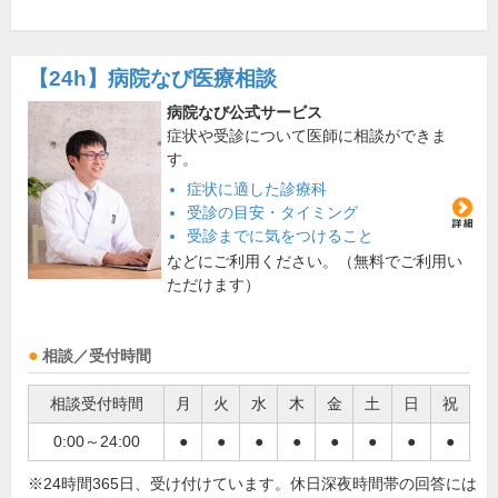
【24h】
病院なび医療相談
病院なび公式サービス
症状や受診について医師に相談ができま
す。
症状に適した診療科
受診の目安・タイミング
受診までに気をつけること
などにご利用ください。（無料でご利用い
ただけます）
相談／受付時間
相談受付時間
月
火
水
木
金
土
日
祝
0:00～24:00
●
●
●
●
●
●
●
●
※24時間365日、受け付けています。休日深夜時間帯の回答には