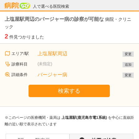
病院なび
人で選べる医院検索
上塩屋駅周辺のバージャー病の診察が可能な
病院・クリニ
ック
2
件見つかりました
上塩屋駅周辺
エリア/駅
変更
(未指定)
診療科目
追加
バージャー病
詳細条件
変更
検索する
※このページの医療機関・薬局は
上塩屋駅(鹿児島市電1系統)
を中心に直線距
離の近い順で表示されています