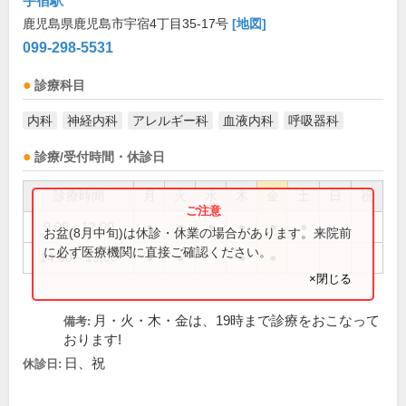
宇宿駅
鹿児島県鹿児島市宇宿4丁目35-17号
[地図]
099-298-5531
診療科目
内科
神経内科
アレルギー科
血液内科
呼吸器科
診療/受付時間・休診日
診療時間
月
火
水
木
金
土
日
祝
9:00～12:00
●
●
●
●
●
●
お盆(8月中旬)は休診・休業の場合があります。来院前
に必ず医療機関に直接ご確認ください。
14:00～19:00
●
●
●
●
×閉じる
月・火・木・金は、19時まで診療をおこなって
備考:
おります!
日、祝
休診日: