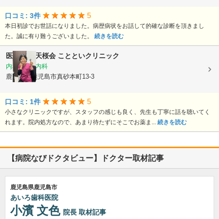
5
口コミ: 3件
本日初診でお世話になりました。病歴病状をお話して的確な診断を頂きまし
た。誠に有り難うございました。
続きを読む
医療法人 天桜会
ことといクリニック
内科, 血液内科
鹿児島県鹿児島市真砂本町13-3
5
口コミ: 1件
小さなクリニックですが、スタッフの感じも良く、先生も丁寧に話を聴いてく
れます。院内処方なので、あまり待たずにそこでお薬ま...
続きを読む
【病院なびドクタビュー】ドクター取材記事
鹿児島県鹿児島市
あいろ歯科医院
小濱 文色
院長
取材記事