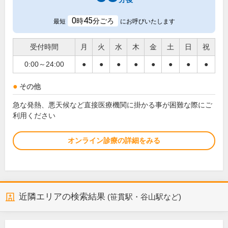
0
45
時
分ごろ
最短
にお呼びいたします
受付時間
月
火
水
木
金
土
日
祝
0:00～24:00
●
●
●
●
●
●
●
●
その他
急な発熱、悪天候など直接医療機関に掛かる事が困難な際にご
利用ください
オンライン診療の詳細をみる
近隣エリアの検索結果
(笹貫駅・谷山駅など)