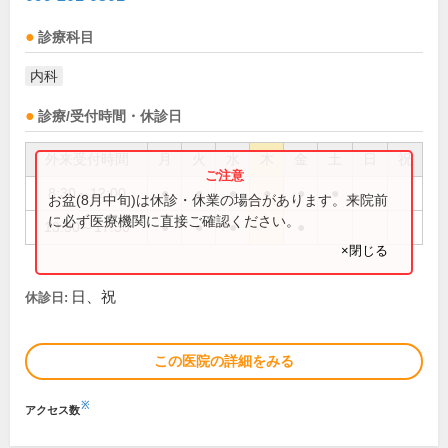
診療科目
内科
診療/受付時間・休診日
外来受付時間
月
火
水
木
金
土
日
祝
8:30～12:00
●
●
●
●
●
●
お盆(8月中旬)は休診・休業の場合があります。来院前
に必ず医療機関に直接ご確認ください。
13:30～17:30
●
●
●
●
×閉じる
日、祝
休診日:
この医院の詳細をみる
※
アクセス数