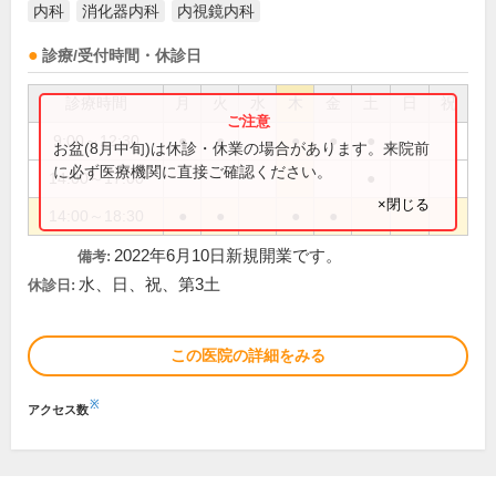
内科
消化器内科
内視鏡内科
診療/受付時間・休診日
診療時間
月
火
水
木
金
土
日
祝
9:00～12:30
●
●
●
●
●
お盆(8月中旬)は休診・休業の場合があります。来院前
に必ず医療機関に直接ご確認ください。
14:00～17:00
●
×閉じる
14:00～18:30
●
●
●
●
2022年6月10日新規開業です。
備考:
水、日、祝、第3土
休診日:
この医院の詳細をみる
※
アクセス数