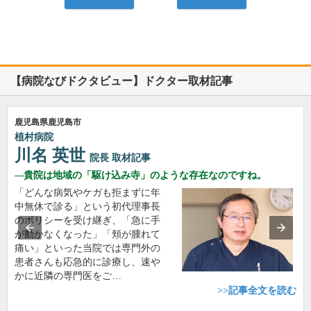
【病院なびドクタビュー】ドクター取材記事
鹿児島県鹿児島市
植村病院
川名 英世
院長
取材記事
貴院は地域の「駆け込み寺」のような存在なのですね。
「どんな病気やケガも拒まずに年
中無休で診る」という初代理事長
のポリシーを受け継ぎ、「急に手
が動かなくなった」「頬が腫れて
痛い」といった当院では専門外の
患者さんも応急的に診療し、速や
かに近隣の専門医をご…
>>記事全文を読む