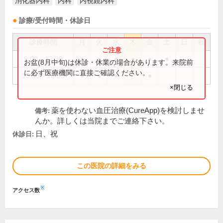
消化器内科
内科
内視鏡内科
診療/受付時間・休診日
診療時間
月
火
水
木
金
土
日
祝
9:00～12:30
●
●
●
●
●
●
お盆(8月中旬)は休診・休業の場合があります。来院前
に必ず医療機関に直接ご確認ください。
15:30～18:00
●
●
●
●
×閉じる
薬を使わない血圧治療(CureApp)を検討しませ
備考:
んか。詳しくは当院までご連絡下さい。
日、祝
休診日:
この医院の詳細をみる
※
アクセス数