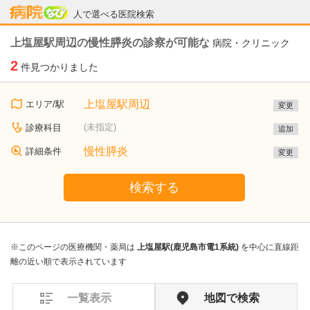
病院なび
人で選べる医院検索
上塩屋駅周辺の慢性膵炎の診察が可能な
病院・クリニック
2
件見つかりました
上塩屋駅周辺
エリア/駅
変更
(未指定)
診療科目
追加
慢性膵炎
詳細条件
変更
検索する
※このページの医療機関・薬局は
上塩屋駅(鹿児島市電1系統)
を中心に直線距
離の近い順で表示されています
一覧表示
地図で検索