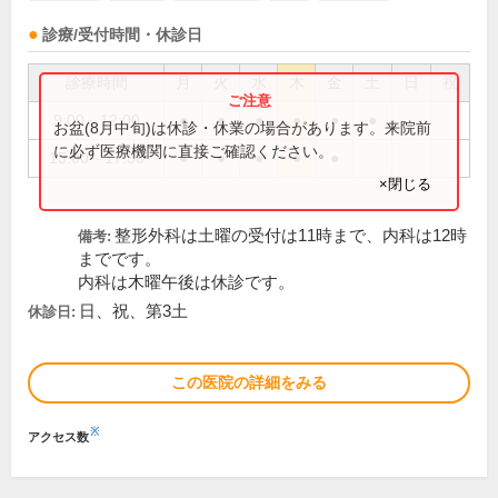
診療/受付時間・休診日
診療時間
月
火
水
木
金
土
日
祝
9:00～12:00
●
●
●
●
●
●
お盆(8月中旬)は休診・休業の場合があります。来院前
に必ず医療機関に直接ご確認ください。
15:00～17:30
●
●
●
●
●
×閉じる
整形外科は土曜の受付は11時まで、内科は12時
備考:
までです。
内科は木曜午後は休診です。
日、祝、第3土
休診日:
この医院の詳細をみる
※
アクセス数